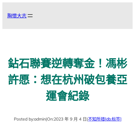
跳
至
胸懷大志
主
要
內
容
鉆石聯賽逆轉奪金！馮彬
許愿：想在杭州破包養亞
運會紀錄
Posted by:
admin
|
On:
2023 年 9 月 4 日
|
不知所措
[db:标签]