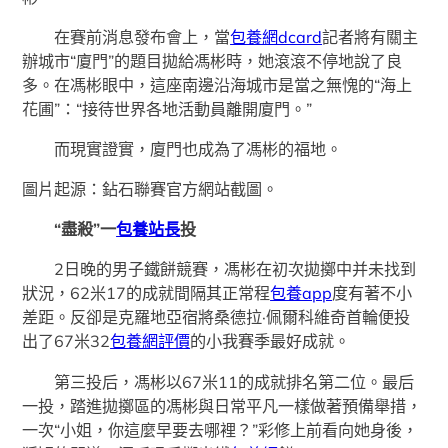
在賽前消息發布會上，當
包養網dcard
記者將有關主
辦城市“廈門”的題目拋給馮彬時，她滾滾不停地說了良
多。在馮彬眼中，這座南邊沿海城市是當之無愧的“海上
花圃”：“接待世界各地活動員離開廈門。”
而現實證實，廈門也成為了馮彬的福地。
圖片起源：鉆石聯賽官方網站截圖。
“盡殺”一
包養站長
投
2日晚的男子鐵餅競賽，馮彬在初次拋擲中并未找到
狀況，62米17的成就間隔其正常程
包養app
度有著不小
差距。反卻是克羅地亞宿將桑德拉·佩爾科維奇首輪便投
出了67米32
包養網評價
的小我賽季最好成就。
第三投后，馮彬以67米11的成就排名第二位。最后
一投，踏進拋擲區的馮彬與日常平凡一樣做著預備舉措，
一次“小姐，你這麼早要去哪裡？”彩修上前看向她身後，