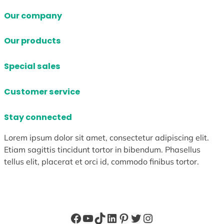
Our company
Our products
Special sales
Customer service
Stay connected
Lorem ipsum dolor sit amet, consectetur adipiscing elit.
Etiam sagittis tincidunt tortor in bibendum. Phasellus
tellus elit, placerat et orci id, commodo finibus tortor.
Facebook
YouTube
TikTok
LinkedIn
Pinterest
X
Instagram