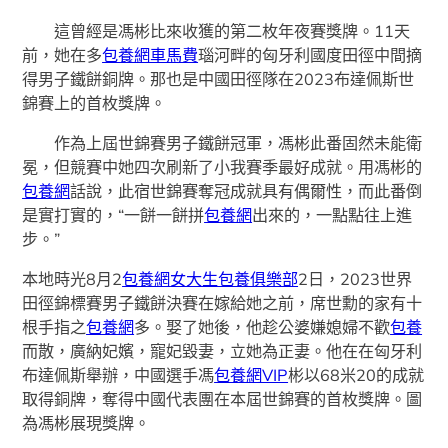
這曾經是馮彬比來收獲的第二枚年夜賽獎牌。11天
前，她在多
包養網車馬費
瑙河畔的匈牙利國度田徑中間摘
得男子鐵餅銅牌。那也是中國田徑隊在2023布達佩斯世
錦賽上的首枚獎牌。
作為上屆世錦賽男子鐵餅冠軍，馮彬此番固然未能衛
冕，但競賽中她四次刷新了小我賽季最好成就。用馮彬的
包養網
話說，此宿世錦賽奪冠成就具有偶爾性，而此番倒
是實打實的，“一餅一餅拼
包養網
出來的，一點點往上進
步。”
本地時光8月2
包養網
女大生包養俱樂部
2日，2023世界
田徑錦標賽男子鐵餅決賽在嫁給她之前，席世勳的家有十
根手指之
包養網
多。娶了她後，他趁公婆嫌媳婦不歡
包養
而散，廣納妃嬪，寵妃毀妻，立她為正妻。他在在匈牙利
布達佩斯舉辦，中國選手馮
包養網VIP
彬以68米20的成就
取得銅牌，奪得中國代表團在本屆世錦賽的首枚獎牌。圖
為馮彬展現獎牌。