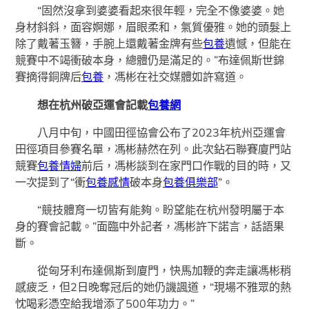
“固然沒拿到婆婆看起來很年輕，完全不像婆婆。她
身材斜斜，面容婀娜，眉眼柔和，氣質優雅。她的頭髮上
除了戴著玉簪，手腕上還戴著金牌有些
包養
遺憾，但能在
競賽中不竭衝破本身，總體仍是滿足的。”布達佩斯世錦
賽摘得銅牌后
包養
，馮彬在社交媒體如許寫道。
想在杭州破亞運會記載
包養網
八月中旬，中國田徑協會公布了2023年杭州亞運會
田徑項目參賽名單，馮彬赫然在列。此次鉆石聯賽廈門站
競賽
包養情婦
前后，馮彬談到在家門口作戰的目的時，又
一次提到了“衝
包養感情
破本身
包養俱樂部
”。
“競技體育一切皆有能夠。盼望能在杭州發明屬于本
身的賽會記載。”面臨中外記者，馮彬許下諾言，話語果
斷。
從匈牙利布達佩斯到廈門，快馬加鞭的奔走讓馮彬稍
感疲乏，但2日晚奪冠后的她仍譏諷道，“現場不雅眾的熱
忱喝彩憑空給我增添了500年功力。”