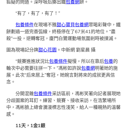
狐疑的問道。深呼吸后擲出鐵
包養網
餅。
“有了，有了，有了！”
包養條件
在現場不雅
甜心寶貝包養網
眾喝彩聲中，鐵
餅劃過一道完善弧線，終極停在了67米41的地位。“盡
殺”一投，逆轉奪冠，廈門白鷺運動場氛圍剎時被撲滅。
圖為現場記分牌
甜心花園
。中新網 劉星晨 攝
“競賽進進狀況比
包養條件
擬慢，所以在靠后
包養
的
輪次中必需要往拼一下。”馮彬如許說
包養網
明著她的施
展。此次“后來居上”奪冠，她婉言對將來的成就更具信
念。
分開混雜
包養條件
采訪區前，馮彬笑著向記者展現她
分歧圖案的耳釘。練習、競賽、接收采訪，在浩繁場所
中，馮彬臉上總會瀰漫標志性淺笑，給人一種親熱的溫馨
感。
11天，1金1銀