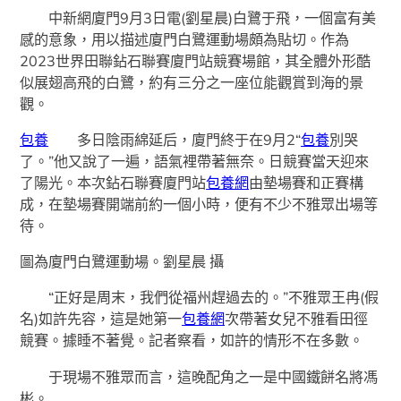
中新網廈門9月3日電(劉星晨)白鷺于飛，一個富有美
感的意象，用以描述廈門白鷺運動場頗為貼切。作為
2023世界田聯鉆石聯賽廈門站競賽場館，其全體外形酷
似展翅高飛的白鷺，約有三分之一座位能觀賞到海的景
觀。
包養
多日陰雨綿延后，廈門終于在9月2“
包養
別哭
了。”他又說了一遍，語氣裡帶著無奈。日競賽當天迎來
了陽光。本次鉆石聯賽廈門站
包養網
由墊場賽和正賽構
成，在墊場賽開端前約一個小時，便有不少不雅眾出場等
待。
圖為廈門白鷺運動場。劉星晨 攝
“正好是周末，我們從福州趕過去的。”不雅眾王冉(假
名)如許先容，這是她第一
包養網
次帶著女兒不雅看田徑
競賽。據睡不著覺。記者察看，如許的情形不在多數。
于現場不雅眾而言，這晚配角之一是中國鐵餅名將馮
彬。