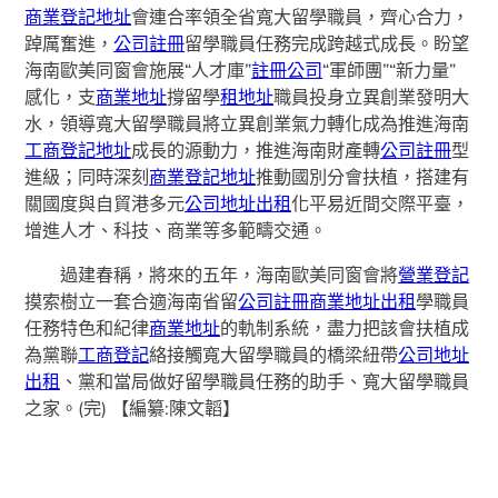
商業登記地址
會連合率領全省寬大留學職員，齊心合力，
踔厲奮進，
公司註冊
留學職員任務完成跨越式成長。盼望
海南歐美同窗會施展“人才庫”
註冊公司
“軍師團”“新力量”
感化，支
商業地址
撐留學
租地址
職員投身立異創業發明大
水，領導寬大留學職員將立異創業氣力轉化成為推進海南
工商登記地址
成長的源動力，推進海南財產轉
公司註冊
型
進級；同時深刻
商業登記地址
推動國別分會扶植，搭建有
關國度與自貿港多元
公司地址出租
化平易近間交際平臺，
增進人才、科技、商業等多範疇交通。
過建春稱，將來的五年，海南歐美同窗會將
營業登記
摸索樹立一套合適海南省留
公司註冊
商業地址出租
學職員
任務特色和紀律
商業地址
的軌制系統，盡力把該會扶植成
為黨聯
工商登記
絡接觸寬大留學職員的橋梁紐帶
公司地址
出租
、黨和當局做好留學職員任務的助手、寬大留學職員
之家。(完)
【編纂:陳文韜】