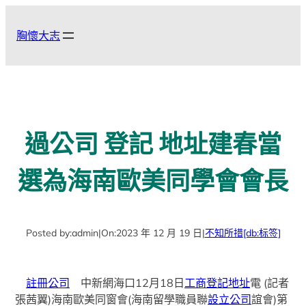
跳
至
胸懷大志
主
要
內
容
過公司 登記 地址建春當
選為海南歐美同學會會長
Posted by:
admin
|
On:
2023 年 12 月 19 日
|
不知所措
[db:标签]
註冊公司
中新網海口12月18日
工商登記地址
電 (記者
張茜翼)海南歐美同窗會(海南留學職員聯
設立公司
誼會)第