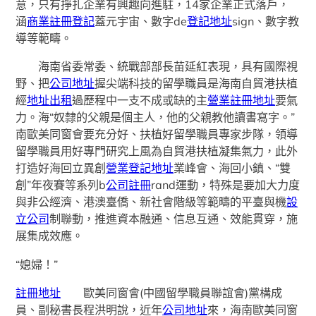
意，只有掙扎企業有興趣向進駐，14家企業正式落戶，
涵
商業註冊登記
蓋元宇宙、數字de
登記地址
sign、數字教
導等範疇。
海南省委常委、統戰部部長苗延紅表現，具有國際視
野、把
公司地址
握尖端科技的留學職員是海南自貿港扶植
經
地址出租
過歷程中一支不成或缺的主
營業註冊地址
要氣
力。海“奴隸的父親是個主人，他的父親教他讀書寫字。”
南歐美同窗會要充分好、扶植好留學職員專家步隊，領導
留學職員用好專門研究上風為自貿港扶植凝集氣力，此外
打造好海回立異創
營業登記地址
業峰會、海回小鎮、“雙
創”年夜賽等系列b
公司註冊
rand運動，特殊是要加大力度
與非公經濟、港澳臺僑、新社會階級等範疇的平臺與機
設
立公司
制聯動，推進資本融通、信息互通、效能貫穿，施
展集成效應。
“媳婦！”
註冊地址
歐美同窗會(中國留學職員聯誼會)黨構成
員、副秘書長程洪明說，近年
公司地址
來，海南歐美同窗