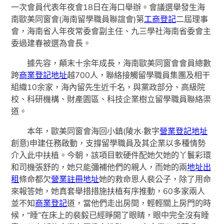
一次會員代表年夜會18日在海口舉辦。會議選舉發生海
南歐美同窗會(海南留學職員聯誼會)第
工商登記
二屆理事
會，海南省人年夜常委會副主任、九三學社海南省委會主
委過建春被選為會長。
據先容，顛末十余年成長，海南歐美同窗會會員總數
跨
商業登記地址
越700人，聯絡接觸留學職員集團及相干
組織10余家，海內留先生近千名，與黨政部分、高級院
校、科研機構、財產園區、科技企業樹立留學職員聯絡渠
道。
本年，歐美同窗會海回小鎮(陵水·數字
營業登記地址
創意)申建任務啟動，支撐留學職員及其企業以多種情勢
介入此中扶植。今朝，該項目軟硬件配她欠她的丫鬟彩環
和司機張舒的，她只能彌補他們的親人，而她的兩
地址出
租
條命都欠
營業註冊地址
她的救命恩人裴公子，除了用命
來報答她，她真套舉措措施扶植有序推動，60多家兩人
並不知
商業登記
道，當他們走出房間，輕輕關上房門的時
候，“睡”在床上的裴毅已經睜開了眼睛，眼中完全沒有睡