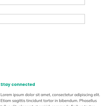
Stay connected
Lorem ipsum dolor sit amet, consectetur adipiscing elit.
Etiam sagittis tincidunt tortor in bibendum. Phasellus