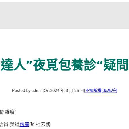
“達人”夜覓包養診“疑問
Posted by:
admin
|
On:
2024 年 3 月 25 日
|
不知所措
[db:标签]
疑問雜癥”
信員 吳道
包養
潔 杜云鵬