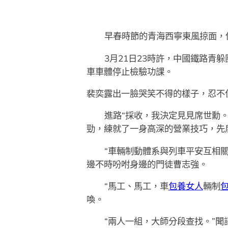
早春時節的青海西寧東風掠面，
3月21日23時許，中國鐵路
車車體停止檢驗功課。
裴奕露出一臉哭笑不得的樣子，忍不
進路“採收，我決定見見席世勳。
勁，練就了一身高深的營業技巧，先
“車輛制動體系與列車平安互相
邊不時吩咐身邊的門徒曹志強。
“馬工、馬工，車
包養女人
輛制
包
喚。
“兩人一組，大師分段查找。”聞