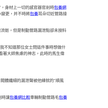
”，身材上一切的感官器官剎時
包養網
小變更，并不時將
包養
耳朵切近管路接
速流逝，但是制動管路漏泄點卻未按料
我不知道那位女士問這件事時想做什
”看著大師焦慮的神志，此時的馬生偉
，閥體纖細的漏泄聲被他練就的“順風
剎時讓
包養網比較
車輛制動管路毛
包養