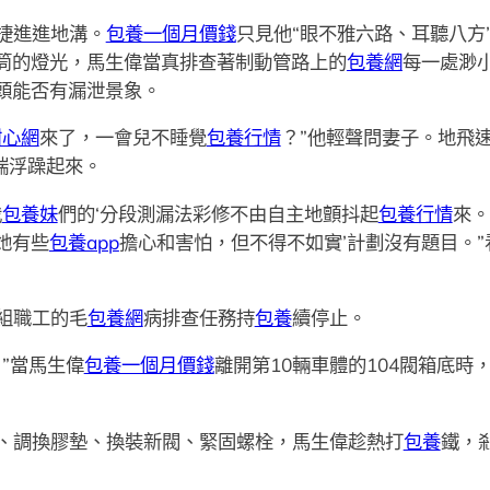
捷進進地溝。
包養一個月價錢
只見他“眼不雅六路、耳聽八方
筒的燈光，馬生偉當真排查著制動管路上的
包養網
每一處渺
頭能否有漏泄景象。
甜心網
來了，一會兒不睡覺
包養行情
？”他輕聲問妻子。地飛
端浮躁起來。
我
包養妹
們的‘分段測漏法彩修不由自主地顫抖起
包養行情
來。
她有些
包養app
擔心和害怕，但不得不如實’計劃沒有題目。
組職工的毛
包養網
病排查任務持
包養
續停止。
”當馬生偉
包養一個月價錢
離開第10輛車體的104閥箱底時
、調換膠墊、換裝新閥、緊固螺栓，馬生偉趁熱打
包養
鐵，