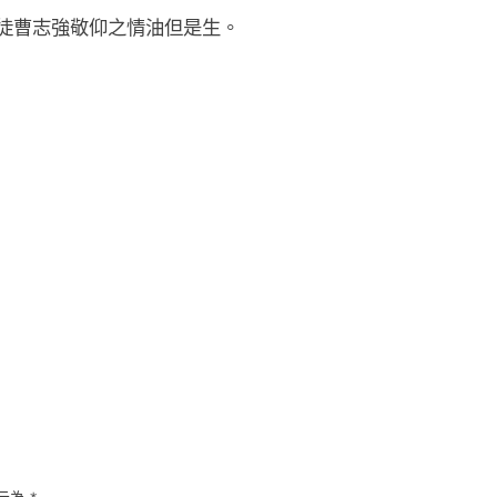
徒曹志強敬仰之情油但是生。