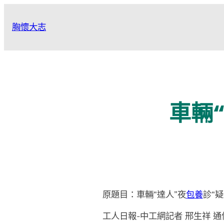
跳
至
胸懷大志
主
要
內
容
車輛
原題目：車輛“達人”夜
包養
診“
工人日報-中工網記者 邢生祥 通