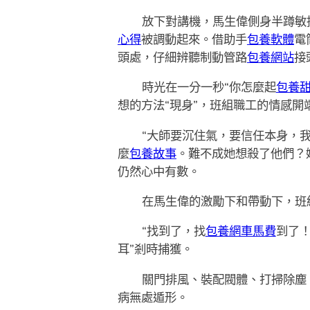
放下對講機，馬生偉側身半蹲敏
心得
被調動起來。借助手
包養軟體
電
頭處，仔細辨聽制動管路
包養網站
接
時光在一分一秒“你怎麼起
包養
想的方法“現身”，班組職工的情感開
“大師要沉住氣，要信任本身，
麼
包養故事
。難不成她想殺了他們？
仍然心中有數。
在馬生偉的激勵下和帶動下，班
“找到了，找
包養網車馬費
到了！
耳”剎時捕獲。
關門排風、裝配閥體、打掃除塵
病無處遁形。