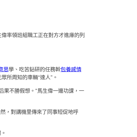
生偉率領班組職工正在對方才進庫的列
意思
學、吃苦鉆研的任務幹
包養感情
眾所周知的車輛“達人”。
后果不勝假想。”馬生偉一邊功課，一
忽然，對講機里傳來了同事短促地呼
河。