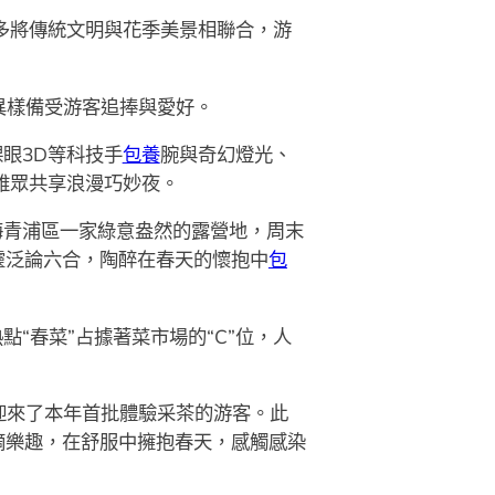
多將傳統文明與花季美景相聯合，游
異樣備受游客追捧與愛好。
眼3D等科技手
包養
腕與奇幻燈光、
不雅眾共享浪漫巧妙夜。
海青浦區一家綠意盎然的露營地，周末
靈泛論六合，陶醉在春天的懷抱中
包
“春菜”占據著菜市場的“C”位，人
迎來了本年首批體驗采茶的游客。此
摘樂趣，在舒服中擁抱春天，感觸感染