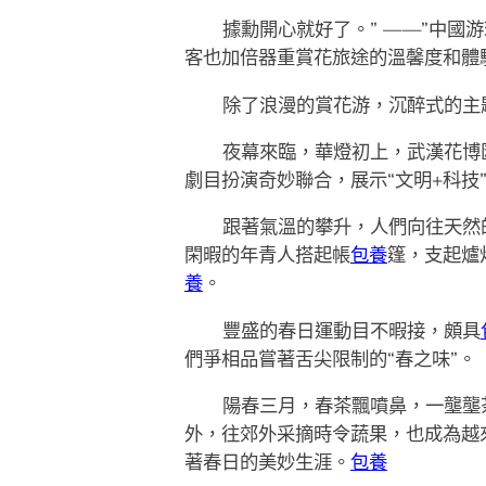
據勳開心就好了。” ——”中國
客也加倍器重賞花旅途的溫馨度和體
除了浪漫的賞花游，沉醉式的主
夜幕來臨，華燈初上，武漢花博
劇目扮演奇妙聯合，展示“文明+科技
跟著氣溫的攀升，人們向往天然
閑暇的年青人搭起帳
包養
篷，支起爐
養
。
豐盛的春日運動目不暇接，頗具
們爭相品嘗著舌尖限制的“春之味”。
陽春三月，春茶飄噴鼻，一壟壟
外，往郊外采摘時令蔬果，也成為越
著春日的美妙生涯。
包養