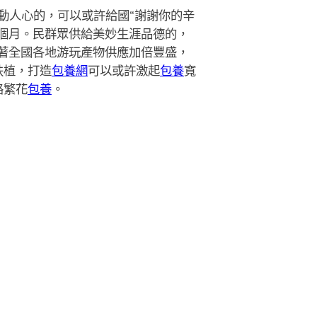
動人心的，可以或許給國“謝謝你的辛
個月。民群眾供給美妙生涯品德的，
著全國各地游玩產物供應加倍豐盛，
扶植，打造
包養網
可以或許激起
包養
寬
路繁花
包養
。