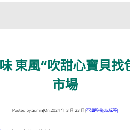
味 東風“吹甜心寶貝找
市場
Posted by:
admin
|
On:
2024 年 3 月 23 日
|
不知所措
[db:标签]