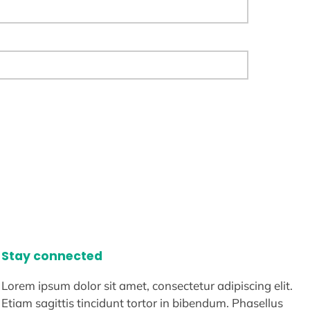
Stay connected
Lorem ipsum dolor sit amet, consectetur adipiscing elit.
Etiam sagittis tincidunt tortor in bibendum. Phasellus