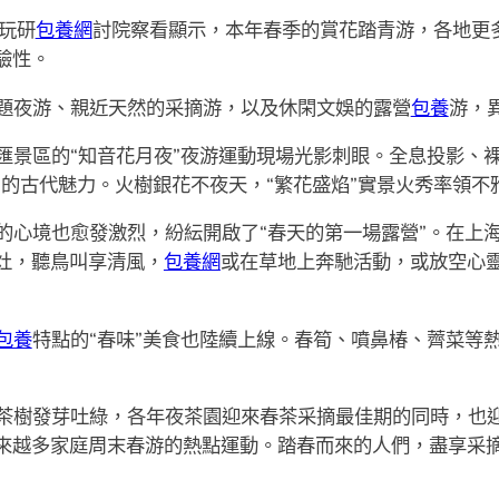
游玩研
包養網
討院察看顯示，本年春季的賞花踏青游，各地更
驗性。
題夜游、親近天然的采摘游，以及休閑文娛的露營
包養
游，
匯景區的“知音花月夜”夜游運動現場光影刺眼。全息投影、裸
”的古代魅力。火樹銀花不夜天，“繁花盛焰”實景火秀率領
的心境也愈發激烈，紛紜開啟了“春天的第一場露營”。在上
灶，聽鳥叫享清風，
包養網
或在草地上奔馳活動，或放空心
包養
特點的“春味”美食也陸續上線。春筍、噴鼻椿、薺菜等熱點
茶樹發芽吐綠，各年夜茶園迎來春茶采摘最佳期的同時，也
來越多家庭周末春游的熱點運動。踏春而來的人們，盡享采