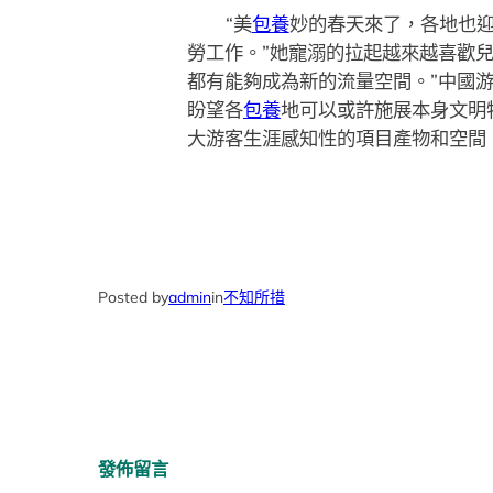
“美
包養
妙的春天來了，各地也迎
勞工作。”她寵溺的拉起越來越喜歡
都有能夠成為新的流量空間。”中國
盼望各
包養
地可以或許施展本身文明
大游客生涯感知性的項目產物和空間
Posted by
admin
in
不知所措
發佈留言