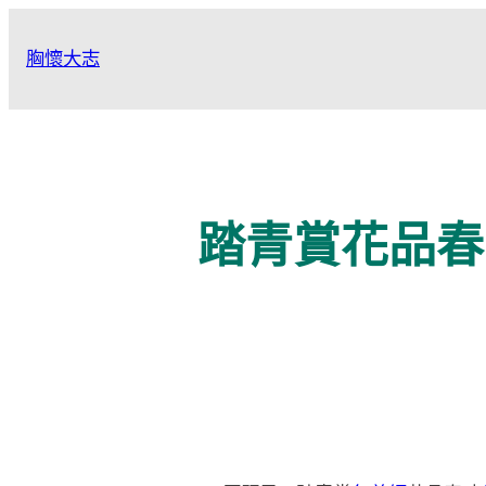
跳
至
胸懷大志
主
要
內
容
踏青賞花品春