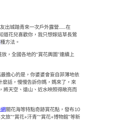
老友出城踏青來一次戶外露營……在
知道花兒喜歡你，我只想嫁這草長鶯
網
種方法。
放，全國各地的“賞花輿圖”連續上
媽最擔心的是，你婆婆會妄自菲薄地依
什麼話，慢慢告訴你媽，媽來了，來
，將天空、遠山、近水映照得敞亮而
養網
關花海等特點奇跡賞花點，發布10
旅”“賞花+汗青”“賞花+博物館”等新