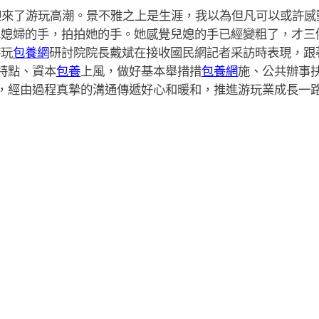
來了游玩高潮。景不雅之上是生涯，我以為但凡可以或許感
兒媳婦的手，拍拍她的手。她感覺兒媳的手已經變粗了，才三
游玩
包養網
研討院院長戴斌在接收國民網記者采訪時表現，跟
特點、資本
包養
上風，做好基本舉措措
包養網
施、公共辦事
，經由過程真摯的溝通傳遞好心和暖和，推進游玩業成長一