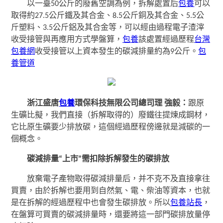
以一臺50公斤的廢舊空調為例，拆解處置后
包養
可以
取得約27.5公斤鐵及其合金、8.5公斤銅及其合金、5.5公
斤塑料、3.5公斤鋁及其合金等，可以經由過程電子渣滓
收受接管與再應用方式學盤算，
包養
該處置經過歷程
台灣
包養網
收受接管以上資本發生的碳減排量約為9公斤。
包
養管道
浙江盛唐
包養
環保科技無限公司總司理 強
毅
：
跟原
生礦比擬，我們直接（拆解取得的）廢鐵往提煉成鋼材，
它比原生礦要少排放碳，這個經過歷程傍邊就是減碳的一
個概念。
碳減排量“上市”需扣除拆解發生的碳排放
放棄電子產物取得碳減排量后，并不克不及直接拿往
買賣，由於拆解也要用到自然氣、電、柴油等資本，也就
是在拆解的經過歷程中也會發生碳排放。所以
包養站長
，
在盤算可買賣的碳減排量時，還要將這一部門碳排放量停