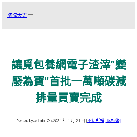
跳
至
胸懷大志
主
要
內
容
讓覓包養網電子渣滓“變
廢為寶”首批一萬噸碳減
排量買賣完成
Posted by:
admin
|
On:
2024 年 4 月 21 日
|
不知所措
[db:标签]