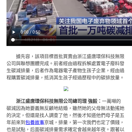
據先容，該項目標首批買賣由浙江盛唐環保科技無限
公司與聯想團體完成。前者經由過程拆解處置電子廢料發
生碳減排量，后者作為電器電子產物生孩子企業，經由過
程購置碳減排量，抵消其生孩子經過歷程中的碳排放量。
浙江盛唐環保科技無限公司總司理 強
毅
：
一萬噸的
碳減因為她要義無反顧地結婚，雖然她的父母無法動搖她
的決定，但還是找人調查了他，然後才知道他們母子是五
年前來到
包養故事
京城，排量，第一次我們也定了價錢，
也是試點，后面碳減排量需求確定會越來越年夜。跟著以