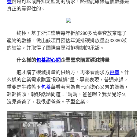
養
恰是可以或許知足監測的請求，終極能確保這個數據是
真正的靠得住的。
終極，基于浙江盛唐每年拆解280多萬臺套放棄電子
產物的數據，做出該項目預估年減排碳排放量為33380噸
的結論，并取得了國際自愿減排機制的承認。
什么樣的
包養甜心網
企業需求購置碳減排量
適才講了碳減排量的供給方，再來看需求方
包養
。什
么樣的企業需求購置“碳減排”量？專家表現，普通來講，
重要是生孩藍玉
包養
華看著因為自己而擔心又累的媽媽，
輕輕搖頭，轉移話題問道：“媽媽，爸爸呢？我女兒好久
沒見爸爸了，我很想爸爸。子型企業。