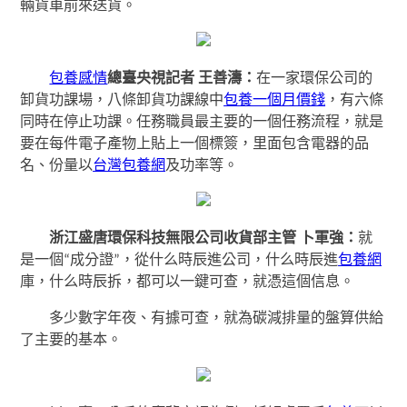
輛貨車前來送貨。
包養感情
總臺央視記者 王善濤：
在一家環保公司的
卸貨功課場，八條卸貨功課線中
包養一個月價錢
，有六條
同時在停止功課。任務職員最主要的一個任務流程，就是
要在每件電子產物上貼上一個標簽，里面包含電器的品
名、份量以
台灣包養網
及功率等。
浙江盛唐環保科技無限公司收貨部主管
卜軍強
：
就
是一個“成分證”，從什么時辰進公司，什么時辰進
包養網
庫，什么時辰拆，都可以一鍵可查，就憑這個信息。
多少數字年夜、有據可查，就為碳減排量的盤算供給
了主要的基本。