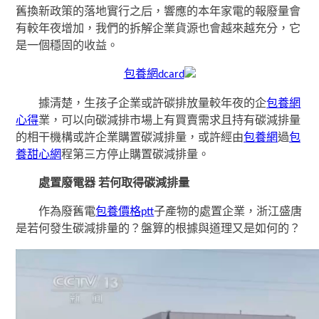
舊換新政策的落地實行之后，響應的本年家電的報廢量會
有較年夜增加，我們的拆解企業貨源也會越來越充分，它
是一個穩固的收益。
包養網dcard
據清楚，生孩子企業或許碳排放量較年夜的企
包養網
心得
業，可以向碳減排市場上有買賣需求且持有碳減排量
的相干機構或許企業購置碳減排量，或許經由
包養網
過
包
養甜心網
程第三方停止購置碳減排量。
處置廢電器 若何取得碳減排量
作為廢舊電
包養價格ptt
子產物的處置企業，浙江盛唐
是若何發生碳減排量的？盤算的根據與道理又是如何的？