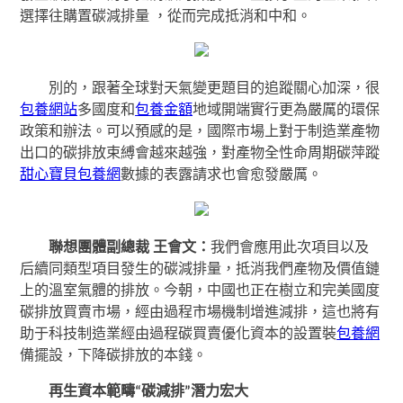
選擇往購置碳減排量 ，從而完成抵消和中和。
別的，跟著全球對天氣變更題目的追蹤關心加深，很
包養網站
多國度和
包養金額
地域開端實行更為嚴厲的環保
政策和辦法。可以預感的是，國際市場上對于制造業產物
出口的碳排放束縛會越來越強，對產物全性命周期碳萍蹤
甜心寶貝包養網
數據的表露請求也會愈發嚴厲。
聯想團體副總裁 王會文：
我們會應用此次項目以及
后續同類型項目發生的碳減排量，抵消我們產物及價值鏈
上的溫室氣體的排放。今朝，中國也正在樹立和完美國度
碳排放買賣市場，經由過程市場機制增進減排，這也將有
助于科技制造業經由過程碳買賣優化資本的設置裝
包養網
備擺設，下降碳排放的本錢。
再生資本範疇“碳減排”潛力宏大