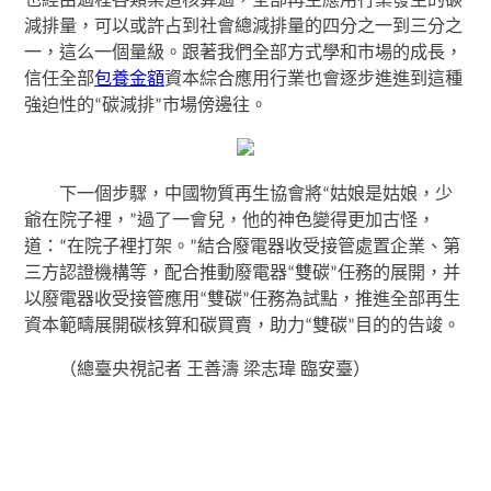
也經由過程各類渠道核算過，全部再生應用行業發生的碳
減排量，可以或許占到社會總減排量的四分之一到三分之
一，這么一個量級。跟著我們全部方式學和市場的成長，
信任全部
包養金額
資本綜合應用行業也會逐步進進到這種
強迫性的“碳減排”市場傍邊往。
下一個步驟，中國物質再生協會將“姑娘是姑娘，少
爺在院子裡，”過了一會兒，他的神色變得更加古怪，
道：“在院子裡打架。”結合廢電器收受接管處置企業、第
三方認證機構等，配合推動廢電器“雙碳”任務的展開，并
以廢電器收受接管應用“雙碳”任務為試點，推進全部再生
資本範疇展開碳核算和碳買賣，助力“雙碳”目的的告竣。
（總臺央視記者 王善濤 梁志瑋 臨安臺）