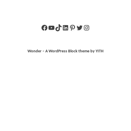
Facebook
YouTube
TikTok
LinkedIn
Pinterest
X
Instagram
Wonder – A WordPress Block theme by YITH