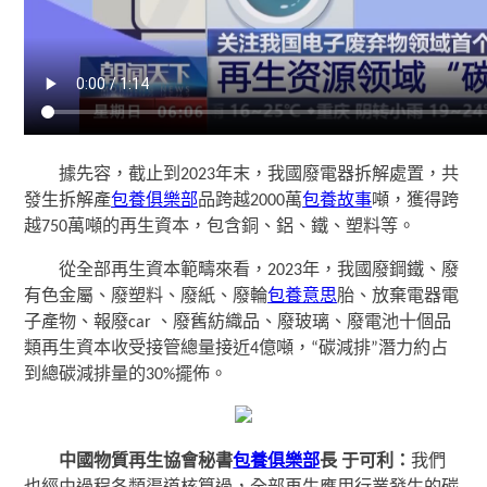
據先容，截止到2023年末，我國廢電器拆解處置，共
發生拆解產
包養俱樂部
品跨越2000萬
包養故事
噸，獲得跨
越750萬噸的再生資本，包含銅、鋁、鐵、塑料等。
從全部再生資本範疇來看，2023年，我國廢鋼鐵、廢
有色金屬、廢塑料、廢紙、廢輪
包養意思
胎、放棄電器電
子產物、報廢car 、廢舊紡織品、廢玻璃、廢電池十個品
類再生資本收受接管總量接近4億噸，“碳減排”潛力約占
到總碳減排量的30%擺佈。
中國物質再生協會秘書
包養俱樂部
長 于可利：
我們