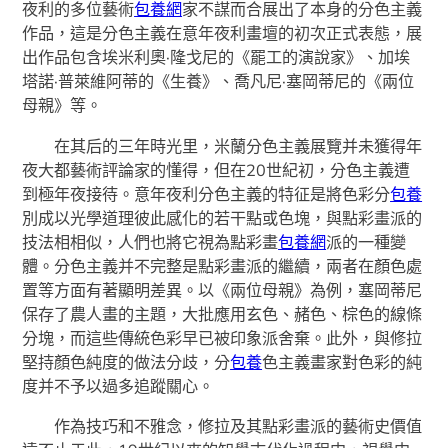
夜利的多位藝術
包養網
家不謀而合展出了本身的分色主義
作品，這是分色主義在意年夜利畫壇的初次正式表態，展
出作品包含埃米利奧·隆戈尼的《罷工的演說家》、加埃
塔諾·普萊維阿蒂的《生養》、喬凡尼·塞岡蒂尼的《兩位
母親》等。
在其后的三年時光里，米蘭分色主義展覽并未獲得年
夜大都藝術評論家的懂得，但在20世紀初，分色主義遭
到極年夜接待。意年夜利分色主義的特征是將色彩分
包養
別成以光學道理彼此感化的若干點或色塊，與點彩畫派的
技法相相似，人們也將它視為點彩畫
包養網
派的一種變
體。分色主義并不完整是點彩畫派的繼續，兩者在顏色處
置等方面有著顯明差異。以《兩位母親》為例，塞岡蒂尼
保存了農人畫的主題，大批應用玄色、赭色、棕色的線條
分塊，而這些傳統色彩早已被印象派舍棄。此外，與修拉
堅持顏色純度的做法分歧，分
包養
色主義畫家對色彩的純
度并不予以過多追蹤關心。
作為技巧和不雅念，修拉及其點彩畫派的藝術史價值