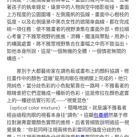
著孩子的執傘婦女，遠景中的人物與空中暗影銜接。畫面
上方程度的公園圍墻、左側風帆的弧線、畫面中心樹枝的
弧度，以及右側遠景中黑衣女性的遮陽傘曲線，都在完成
統一項任務：使不雅畫者的視野湊集在畫面外部。修拉細
心考量了不雅眾視野的進進、流轉、擱淺與聚點，用渺小
的構圖處置，將不雅眾視野集合在畫幅之中而不致溢出。
如他本身所說，這是“一個無機的全體，一個慎密無間的
構造。”
差別于大都藝術家在調色板或畫布上的顏料協調，修
拉畫作中的顏色“混雜”是用肉眼在視網膜上完成的，他只
用純色，當分歧色彩的小色點緊靠在一路時，不雅看者的
眼睛會把它們混雜成一種新的色彩，這是修拉在顏色處置
上的一種迷信實行形式——“視覺混色”
（optical color mixture）。簡略地說，就是讓不雅看者
經由過程肉眼的視看本身往“調色”。這顯
包養網
然基于修
拉對謝弗雷爾顏色實際的進修，后者曾細致說明過這一視
覺景象：“你若同時注視兩條色彩雷同而強度分歧的色
帶，又注視兩塊顏色分歧而強度
包養
雷同的色彩，那么你