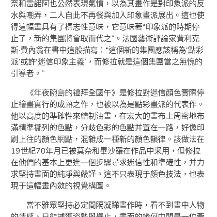
奈和雷諾阿也公然表現氣憤，以為其畫作是對印象派的反
水與嘲弄，二人自此不再餐與加入印象畫派展出。這也使
得這幅畫具有了標志性意味，它意味著“印象派的時期停
止了，新的集團將會取而代之”。法國藝術評論家費利克
斯·費內翁在書中這般描寫：“這個新的集團應該稱為‘點彩
派’或許‘迷信印象主義’，而修拉就是這個集團當之無愧的
引導者。”
《年夜碗島的禮拜全國午》是修拉對迷信顏色實際停
止繪畫實行的成熟之作，也被以為是點彩畫派的代表作。
他以高度的準確性來繪制油畫，在宏大的畫布上周密地布
滿精準擺列的色點，分歧色彩的色點并置在一路，好像印
刷上往的顏色網點，混雜成一種新的顏色韻律。該做法在
19世紀70年月已被莫奈和畢沙羅在作品中采用，但修拉
在他們的基本上更進一個步驟尋求迷信性和準確性，并力
求堅持畫面的純凈與嚴謹。這不只表現于顏色技法，也表
現于這幅畫內斂的視覺構圖。
當不雅眾堅持必定間隔凝睇畫作時，看不到畫中人物
的情感，只能捕獲姿勢與舉止，畫面的幾何中間是一位牽