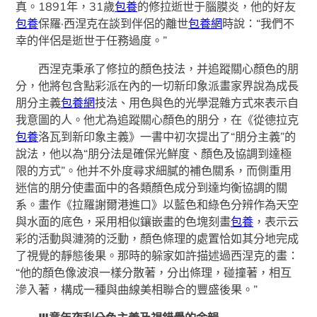
真。1891年，31歲
包養
的修拉逝世于腦膜炎，他的好友
包養
保羅·西涅克在談到伴侶的離世
包養網
時說：“我們不
幸的伴侶是逝世于任務過度。”
西涅克秉承了修拉的顏色技法，并追蹤關心顏色的朋
分，他將包含點彩派在內的一切新印象派畫家界說為成長
朋分主義
包養網
技法、用色與色的光學混雜方式來表示自
我意圖的人。他尤為追蹤關心顏色的朋分，在《從德拉克
包養
洛瓦到新印象主義》一書中初次提出了“朋分主義”的
說法，他以為“朋分法是確保光鮮度、顏色及協調到達極
限的方式”。他并不外度尋求細膩的補色關系，而側重用
迷信的朋分使畫面中的各類顏色成分到達均衡協調的關
系。畫作《拉羅謝爾港進口》以藍色和綠色分辨作為天空
與水面的底色，采用相似鑲嵌畫的色塊刻畫
包養
，表示云
彩的活動與漣漪的泛動，顏色條理的處置恰如其分地完成
了視覺的靜態後果。那時的躲家如許描述過西涅克的畫：
“他的顏色像波浪一樣分散著，分出條理，碰撞著，相互
滲入著，構成一種與曲線美相聯合的豐盛後果。”