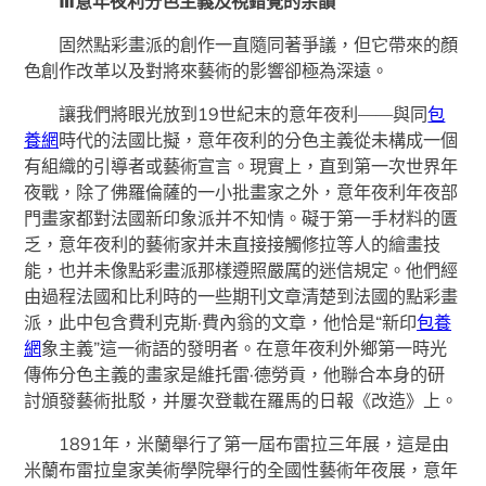
Ⅲ意年夜利分色主義及視錯覺的余韻
固然點彩畫派的創作一直隨同著爭議，但它帶來的顏
色創作改革以及對將來藝術的影響卻極為深遠。
讓我們將眼光放到19世紀末的意年夜利——與同
包
養網
時代的法國比擬，意年夜利的分色主義從未構成一個
有組織的引導者或藝術宣言。現實上，直到第一次世界年
夜戰，除了佛羅倫薩的一小批畫家之外，意年夜利年夜部
門畫家都對法國新印象派并不知情。礙于第一手材料的匱
乏，意年夜利的藝術家并未直接接觸修拉等人的繪畫技
能，也并未像點彩畫派那樣遵照嚴厲的迷信規定。他們經
由過程法國和比利時的一些期刊文章清楚到法國的點彩畫
派，此中包含費利克斯·費內翁的文章，他恰是“新印
包養
網
象主義”這一術語的發明者。在意年夜利外鄉第一時光
傳佈分色主義的畫家是維托雷·德勞貢，他聯合本身的研
討頒發藝術批駁，并屢次登載在羅馬的日報《改造》上。
1891年，米蘭舉行了第一屆布雷拉三年展，這是由
米蘭布雷拉皇家美術學院舉行的全國性藝術年夜展，意年