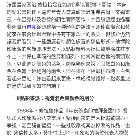
法國畫家喬治·修拉恰是在如許的時期脈搏下開端了本身
的點彩畫創作。這位年青人當真研讀過謝弗雷爾、亥姆霍
茲、布呂克以及魯德的顏色實際著作，并且盼望經由過程
藝術實行
包養
從頭建構一種顏色的語法。即使實際家和藝
術家在磨合經過歷程中多有不雅念上的收支，但修拉仍然
讓我們看到了一種嚴厲看待顏色處置的迷信形式。他摒除
印象派的客觀即興畫法，以點狀顏料大批細致地涂抹在畫
布上，并停止準確的盤算和擺列，他常常從色輪的兩頭取
色，以此進步顏色的活氣。簡略舉例來說，固然白色和綠
色在色輪上是絕對的兩色，但在畫布上相鄰排布時，白色
看起來更紅，綠色看起來更綠，構成視覺錯覺。點彩畫派
的迷信試驗就如許開端了。
Ⅱ點彩畫派：視覺混色與顏色的朋分
1886年，修拉攜作品《年夜碗島的禮拜全國午》餐
與加入印象派第八次畫展，緊接而來的是大批追蹤關心、
爭議，甚至謠言蜚語。一些批駁家視其為掉敗的作品，由
於“迷信性太多，藝術性太少”，印象派的兩位代表人物莫