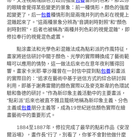
的眼睛會覺得某些變更的景象：前一種情形，顏色的強度
起變更了，后一
包養
種情形則是兩塊并列的色彩在視覺上
混雜起來了。”這兩種景象分辨為“音調剎時對照”和“顏色
剎時對照”，后者也被稱為“兩種并列色彩的視覺混雜”，即
修拉奉行的視覺混色處置。
點涂畫法和光學色彩混雜法成為點彩派的作風特征，
畫家將迷信研討中關于顏色、光學的實際轉換成了藝術範
疇可以應用的情勢，這一做法后來也在意年夜利獲得回
響。畫家卡米耶·畢沙羅曾在一封信中提到點
包養
彩畫派
的實際目的：“追求在藝術中基于迷信方式的綜合研討與
利用，即基于謝弗雷爾的顏色實際以及麥克斯韋的色環試
驗和魯德的研討。”作為新印象主義活動中的主要畫派，
“點彩派”后來也被直不雅且籠統地稱為新印象主義、分色
主義或
包養
朋分主義等，成為19世紀迷信顏色實際在繪
畫藝術中的重要形式。
1884至1887年，修拉完成了最早的點彩作品《安涅
爾浴場》，畫作長“行了，別看了，你爹不會對他做什麼