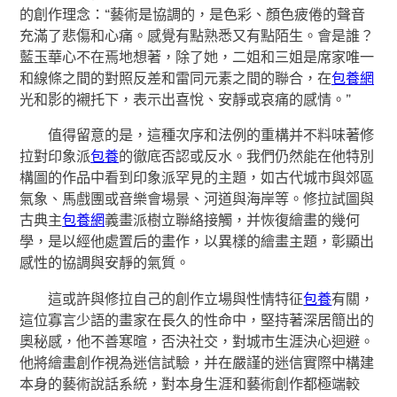
的創作理念：“藝術是協調的，是色彩、顏色疲倦的聲音
充滿了悲傷和心痛。感覺有點熟悉又有點陌生。會是誰？
藍玉華心不在焉地想著，除了她，二姐和三姐是席家唯一
和線條之間的對照反差和雷同元素之間的聯合，在
包養網
光和影的襯托下，表示出喜悅、安靜或哀痛的感情。”
值得留意的是，這種次序和法例的重構并不料味著修
拉對印象派
包養
的徹底否認或反水。我們仍然能在他特別
構圖的作品中看到印象派罕見的主題，如古代城市與郊區
氣象、馬戲團或音樂會場景、河道與海岸等。修拉試圖與
古典主
包養網
義畫派樹立聯絡接觸，并恢復繪畫的幾何
學，是以經他處置后的畫作，以異樣的繪畫主題，彰顯出
感性的協調與安靜的氣質。
這或許與修拉自己的創作立場與性情特征
包養
有關，
這位寡言少語的畫家在長久的性命中，堅持著深居簡出的
奧秘感，他不善寒暄，否決社交，對城市生涯決心迴避。
他將繪畫創作視為迷信試驗，并在嚴謹的迷信實際中構建
本身的藝術說話系統，對本身生涯和藝術創作都極端較