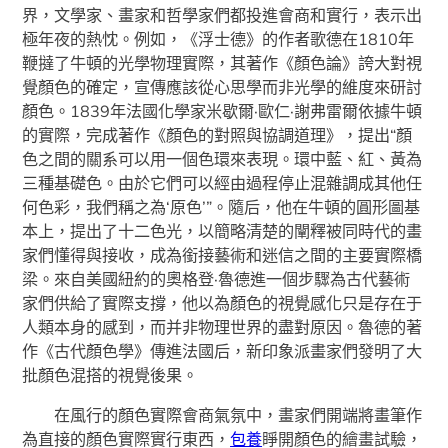
界，文學家、畫家和哲學家們都投進會商和實行，表示出
極年夜的熱忱。例如，《浮士德》的作者歌德在1810年
鞭撻了牛頓的光學物理實際，其著作《顏色論》誇大對視
覺顏色的確定，宣傳應該從心思學而非光學的維度來研討
顏色。1839年法國化學家米歇爾·歐仁·謝弗雷爾依據牛頓
的實際，完成著作《顏色的對照與協調道理》，提出“顏
色之間的關系可以用一個色環來表現。環中藍、紅、黃為
三種基礎色。由於它們可以經由過程停止混雜調成其他任
何色彩，我們稱之為‘原色’”。隨后，他在牛頓的圓形圖基
本上，提出了十二色光，以簡略清楚的闡釋被同時代的畫
家們懂得與接收，成為銜接藝術和迷信之間的主要實際橋
梁。來自美國紐約的奧格登·魯德進一個步驟為古代藝術
家們供給了實際支撐，他以為顏色的視覺感化只是存在于
人類本身的感到，而并非物理世界的盡對原因。魯德的著
作《古代顏色學》傳進法國后，新印象派畫家們發明了大
批顏色混搭的視覺後果。
在風行的顏色實際會商氣氛中，畫家們開端將畫筆作
為直接的顏色實際實行東西，
包養
睜開顏色的繪畫試驗，