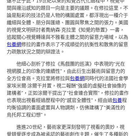
遠不止于此，19世紀以來的知覺古代化過程中，視覺中
間與邊沿感知的題目一向是主要的議題。在修拉這里，不
論是點彩的技法仍是人物的構圖處置，都浮現出一種介于
纖細與全體、朋分與匯總、團圓與聚焦之間的張力。美國
的視覺文明研討者喬納森·克拉里《知覺的懸置》一書，
追蹤關心視覺轉達與不雅看主體之間的留意力場域，以為
包養網
修拉的畫作表示了不成順從的抗衡性和散焦的留意
力疏散狀況之間的辯證法。
他細心剖析了修拉《馬戲團的巡演》中表現的“光在
視網膜上的印象的連續性”，由此衍生出藝術與留意力的
全方位會商。克拉里將修拉與
包養網
同時代的法國社會學
家埃米爾·涂爾干并置，視二報酬“強盛的虛擬社會抽像的
建構者”，正如涂爾干提出了“社會連合實際”，修拉的畫作
也表現出視看經過歷程中的“感官全體性”，經由過
包養
程
均衡協調的畫面處置與人物調劑，仿佛建構了“美滿性的
烏托邦工程幻想”。
進進20世紀，藝術家更深刻發明了視看的奧妙，視
覺錯覺逐步成為被承認的藝術創作主題，催生了多種新的