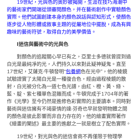
19世紀，光與色的奧妙被揭開，生涯在技巧海潮中
的藝術家們開端從頭審閱顏色，并在藝術創作中實驗顏色
實際。他們試圖創建本身的顏色說話與認知形式，使顏色
逐步從人物形體或敘事主題的從屬地位中擺脫，成為有興
趣味的藝術符號，取得自力的美學價值。
Ⅰ迷信與藝術中的光與色
對顏色的追蹤關心早已有之，亞里士多德就曾提到過
白光是最純凈的光，人們持久以來對此疑神疑鬼。直至
17世紀，艾薩克·牛頓發明“
包養網
色在光中”，他的棱鏡
試驗證實了太陽白光是一種復合色，經由過程棱鏡的散
射，白光被分化為一道七色光譜，由紅、橙、黃、綠、
藍、靛、紫七種單色混雜而成。牛頓完成于1704年的著
作《光學》至今仍然是進修色彩實際的主要讀本。同時對
藝術與迷信擁有不竭豪情的達·芬奇也早就發明物體之間
的顏色是彼此影響而非自力存在的，他的繪畫實際著作
《繪畫的闡述》最主要的進獻之一就是樹立了配色實際。
19世紀，對光與色的迷信會商不再僅限于物理學