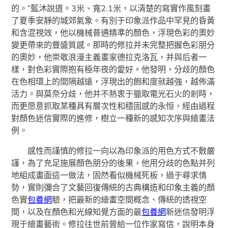
的。”藍沐說道。3米、寬2.1米，以清楚的寫實作風刻畫
了夏季安靜的城郊氣象。有別于印象派作品中罕見的昏黃
和含混視效，他以機械普通精準的顏色，浮現色彩的奧妙
變更帶來的豐盛質感。那時的修拉并未完整把握色彩朋分
的奧妙，他崇敬浪漫主義畫家德拉克洛瓦，并與后者一
樣，對色彩實際抱有極年夜的愛好。他發明，分歧的顏色
在色相環上的間隔越遠，浮現出的飽和度就越強，越佈滿
活力。與莫奈分歧，他并不熱衷于獵取電光石火的剎時，
而更愿意抓取某種具有層次性和穩固感的永恒，經由過程
對顏色迷信實際的進修，樹立一種新的感知次序與繪畫法
例。
感性而謹慎的修拉一向以為印象派的用色方式不敷嚴
謹，為了充足施展顏色朋分的後果，他用分歧的色點并列
地組成畫面這一做法，固然看似機械死板，過于尋求情
勢，實則彌合了文藝回復傳統的古典構造和印象主義的顏
色實
包養網
驗，把最新的繪畫空間概念、傳統的透視空
間，以及在顏色和光線知覺方面的最
包養網
新迷信發明浮
現于繪畫藝術。修拉往世前曾給一位作家寫信，說明本身