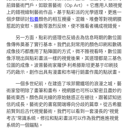
前鋒藝術門戶，如歐普藝術（Op Art）。它應用人類視覺
上的錯視繪制藝術作品，基于點彩派的光學道理，更進一
個步驟研討
包養
顏色的相互攪擾、混雜、堆疊等對視網膜
惹起的安慰、振動等激烈反映，使不雅看者構成視錯覺。
另一方面，點彩的道理也反過去為信息時期的數位圖
像傳佈奠基了實行基本。我們此刻常用的顏色印刷和數碼
成像技巧都應用了點陣圖的方式，微不雅視看時，數位圖
像浮現出與點彩畫派一樣的視覺後果，其道理都是三基色
位圖的成像。波普藝術家羅伊·利希滕斯坦更基于印刷技
巧的啟示，創作出具有漫畫和市場行銷畫作風的點狀畫。
一個多世紀前，在建造了埃菲爾鐵塔的浪漫之城，藝
術家發明除了畫筆和畫布，視網膜也可所以緊密且盡妙的
藝術東西。顏色與光線的原始魅惑正在褪往，跟著認知迷
信的成長，藝術史的書寫開端導向分歧的篇章。從古希臘
前賢到后古代視覺藝術，我們可以看到一套漫長的“視覺
考古”常識系統，修拉和點彩畫派可以作為我們進進視覺
系統的一個錨點。