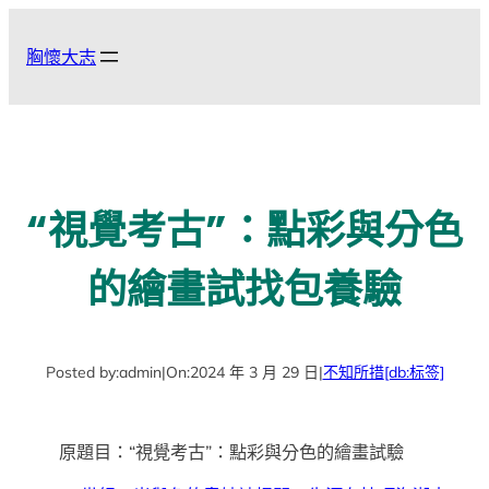
跳
至
胸懷大志
主
要
內
容
“視覺考古”：點彩與分色
的繪畫試找包養驗
Posted by:
admin
|
On:
2024 年 3 月 29 日
|
不知所措
[db:标签]
原題目：“視覺考古”：點彩與分色的繪畫試驗