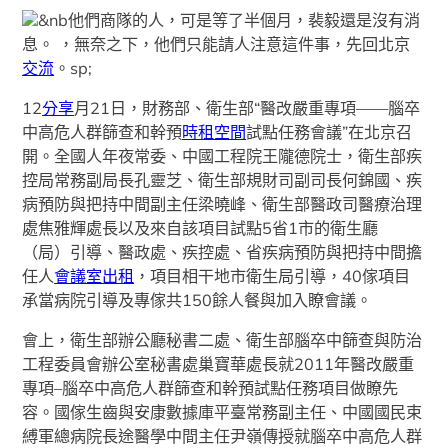
&nb他們商隊的人，可是等了半個月，裴毅還是沒有消
息。 ，無奈之下，他們只能請人注意這件事，先回北京
交流
。sp;
12
分享
月21日，財務部、衛生部“醫改嚴重專項——腦卒
中高危人群篩查和幹預
時租空間
試點任務會議”在北京召
開。全國人年夜常委、中國工程院王隴德院士，衛生部疾
控局常務副局長孔靈芝、衛生部規財司副司長何錦國、疾
病預防與把持中間副主任梁曉峰、衛生部醫政司醫療治理
處焦雅輝處長以及來自該項目試點5省1市的衛生廳
（局）引導、醫政處、疾控處、省疾病預防與把持中間擔
任人
會議室出租
，項目相干地市衛生局引導，40傢項目
承當病院引導及專傢共150餘人餐與加入瞭會議。
會上，衛生部辦公廳秘書二處、衛生部腦卒中篩查與防治
工程委員會辦公室秘書處巢寶華處長就2011年醫改嚴重
專項–腦卒中高危人群篩查和幹預試點任務項目做瞭先
容。國傢生齒與安康數據庫平臺常務副主任、中國國民束
縛軍總病院長途醫學中間主任尹嶺傳授就腦卒中高危人群