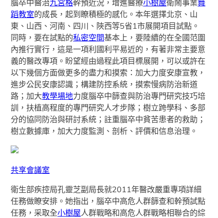
腦卒中醫治
九宮格
幹預近況，增進醫療
小樹屋
衛鬧事業
舞
蹈教室
的成長，起到瞭積極的感化。本年選擇北京、山
東、山西、河南、四川、陜西等5省1市展開項目試點。
同時，要在試點的
私密空間
基本上，要陸續的在全國范圍
內推行實行，這是一項利國利平易近的，有著非常主要意
義的醫改專項。盼望經由過程此項目標展開，可以或許在
以下幾個方面做更多的盡力和摸索：加大力度安康宣教，
進步公民安康認識；構建防控系統，摸索慢病防治新道
路；加大
教學場地
力度腦卒中篩查與防治專門研究技巧培
訓，扶植高程度的專門研究人才步隊；樹立跨學科、多部
分的協同防治與研討系統；註重腦卒中貧苦患者的救助；
樹立數據庫，加大力度監測、剖析、評價和信息治理。
共享會議室
衛生部疾控局孔靈芝副局長就2011年醫改嚴重專項詳細
任務做瞭安排。她指出，腦卒中高危人群篩查和幹預試點
任務，采取全
小樹屋
人群戰略和高危人群戰略相聯合的綜