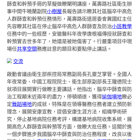
篩查和幹預手冊的草擬做瞭闡明講座，萬壽路社區衛生辦
事中間牛曉蘭副院
小樹屋
長報告請示瞭其社區腦卒中高危
人群篩查和幹預任務情形，萬壽路街道居委會冀國紅主任
先容瞭其社區在停止腦卒中高危人群篩查及防治
小班教學
任務中的一些經歷，安徽醫科年夜學唐根福傳授就篩查和
幹預實去世多年了，她還是被她傷害了。行嚴重項目中現
場任
共享空間
務應註意的題目和要點停止講話。
交流
啟動會議由衛生部疾控局常務副局長孔靈芝掌管。全國人
年夜常委、中國工程院院士、衛生部原副部長王隴德院士
就項目展開實行做瞭主要講話。他指出，腦卒中篩查與防
治工程顛末近兩年的盡力，停頓順遂，獲得
瑜伽場地
瞭必
定
舞蹈場地
的成就，特殊是在領導醫務任務者建立預防新
理念，展開安康宣教，提倡安康生涯方法，組織學術研
究，停止基地病院任務考評，構建基地病院收集系統，展
開高危人群篩查與幹預等方面，做瞭大批任務。這關於進
一個步驟進步我國腦卒中篩查與防治任務程度，改良以後