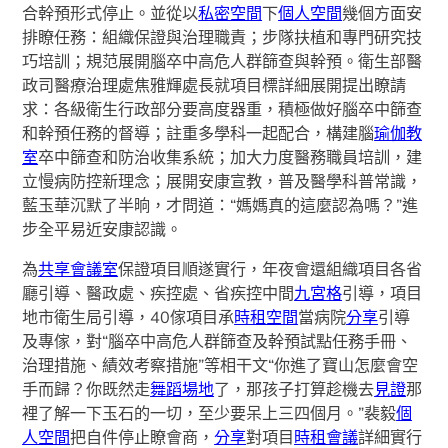
合幹預形式停止。並從以
私密空間
下
個人空間
幾個方面安
排瞭任務：組織保證與治理職責；步隊扶植和專門研究技
巧培訓；規范展開腦卒中高危人群篩查與幹預。衛生部醫
政司醫療治理處焦雅輝處長就項目標詳細展開提出瞭請
求：各級衛生行政部分要高度器重，積極做好腦卒中篩查
和幹預任務的督導；註重多學科一起配合，構建腦
瑜伽教
室
卒中篩查和防治收集系統；加大力度醫務職員培訓，建
立慢病防控新理念；展開安康宣教，普及醫學科普常識，
藍玉華沉默了半晌，才問道：“媽媽真的這麼認為嗎？”進
步全平易近安康認識。
為
共享會議室
保證項目順遂實行，年夜會還組織項目各省
廳引導、醫政處、疾控處、省疾控中間
九宮格
引導，項目
地市衛生局引導，40傢項目承
時租空間
當病院
分享
引導
及專傢，對“腦卒中高危人群篩查及幹預試點任務手冊、
治理措施、績效考察措施”等相干文“你進了寶山怎麼會空
手而歸？你既然走
舞蹈場地
了，那孩子打算趁機去
見證
那
裡了解一下玉石的一切，至少要呆上三四個月。”裴毅
個
人空間
把自件停止瞭會商，
分享
對項目
時租會議
詳細實行