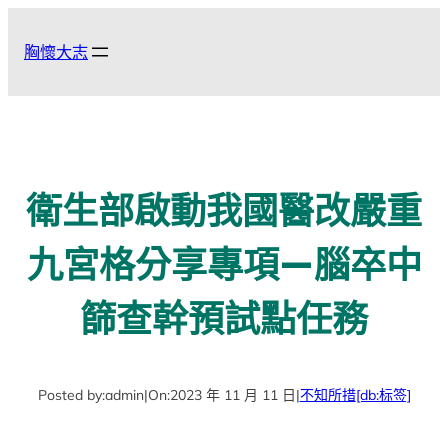
跳
至
胸懷大志
主
要
內
容
衛生部啟動我國醫改嚴重
九宮格分享專項—腦卒中
篩查幹預試點任務
Posted by:
admin
|
On:
2023 年 11 月 11 日
|
不知所措
[db:标签]