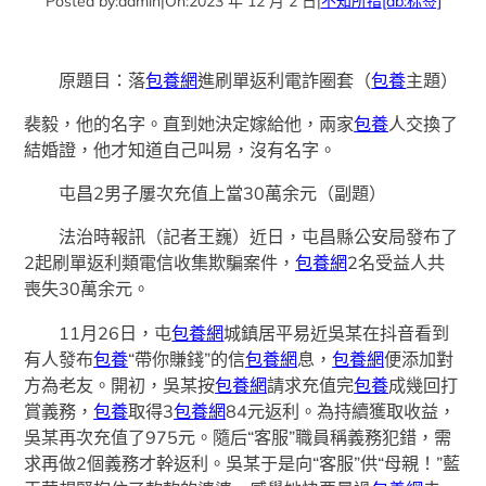
Posted by:
admin
|
On:
2023 年 12 月 2 日
|
不知所措
[db:标签]
原題目：落
包養網
進刷單返利電詐圈套（
包養
主題）
裴毅，他的名字。直到她決定嫁給他，兩家
包養
人交換了
結婚證，他才知道自己叫易，沒有名字。
屯昌2男子屢次充值上當30萬余元（副題）
法治時報訊（記者王巍）近日，屯昌縣公安局發布了
2起刷單返利類電信收集欺騙案件，
包養網
2名受益人共
喪失30萬余元。
11月26日，屯
包養網
城鎮居平易近吳某在抖音看到
有人發布
包養
“帶你賺錢”的信
包養網
息，
包養網
便添加對
方為老友。開初，吳某按
包養網
請求充值完
包養
成幾回打
賞義務，
包養
取得3
包養網
84元返利。為持續獲取收益，
吳某再次充值了975元。隨后“客服”職員稱義務犯錯，需
求再做2個義務才幹返利。吳某于是向“客服”供“母親！”藍