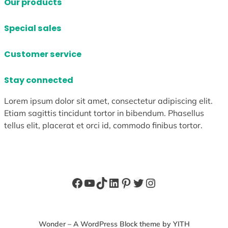
Our products
Special sales
Customer service
Stay connected
Lorem ipsum dolor sit amet, consectetur adipiscing elit.
Etiam sagittis tincidunt tortor in bibendum. Phasellus
tellus elit, placerat et orci id, commodo finibus tortor.
Facebook
YouTube
TikTok
LinkedIn
Pinterest
X
Instagram
Wonder – A WordPress Block theme by YITH