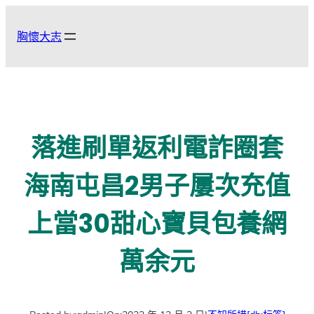
跳
至
胸懷大志
主
要
內
容
落進刷單返利電詐圈套
海南屯昌2男子屢次充值
上當30甜心寶貝包養網
萬余元