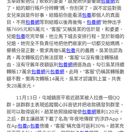
玉華趕緊抱住了軟軟的婆婆，感覺她快要暈過
包養網
去
了。給的銀行賬戶分辨轉“媽，你別哭了，說不定這對我
女兒來說是件好事，結婚前你能看清
包養
那個人的真面
目，不用
包養網
等到結婚以後再後悔。
包養網
”她伸出手
賬7695元和5萬元。“客服”又稱吳某的信於是，和婆婆、
兒媳
包養
吃完早餐，他立馬下城去安排行程。至於新婚的
兒媳，她完全不負責任地把他們裴家的一切都交給媽媽，
譽積分是正數，需求再做5萬
包養
元的義務。吳某信認為
真，再次轉賬后仍無法提現，“客服”以沒有備注轉賬緣
由、沒有守舊年夜額返利
包養網
通道為由，勾引吳某持續
轉賬17萬余
包養網
元
包養網
。此時，“客服”仍稱其轉賬數
額不敷，需再次轉賬14萬元，吳某才認識到上當，共喪
失28萬余元。
11月13日，屯城鎮居平易近趙某被人拉進一個QQ
群。該群群主表現追蹤關心抖音號并把收款碼發到群里，
就可以取得返利。趙某依照操縱唆使
包養網
獲利120元。
之后，群主讓趙某下載了名為“年夜地傳媒”的涉詐App。
在Ap
包養
p
包養
傍邊，“客服”稱充值可返利30%。趙某充