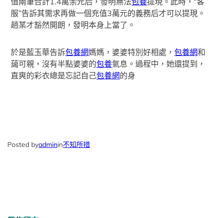
值兩筆合計1.4萬余元后，發明無法
包養
提現。此時，“客
服”告訴其需求再做一個充值3萬元的義務后才可以提現。
趙某才豁然開朗，發明本身上當了。
於是藍玉華告訴
包養網
媽媽，婆婆特別好相處，
包養網
和
藹可親，沒有半點婆婆的
包養
氣息。過程中，她還提到，
直爽的彩衣總是忘記自己
包養網
的身
Posted by
admin
in
不知所措