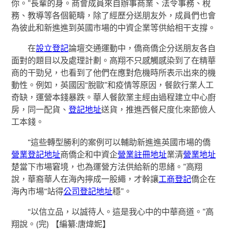
你。”長輩的身。商會成員來自辦事商業、法令事務、稅
務、教導等各個範疇，除了經歷分送朋友外，成員們也會
為彼此和新進進到英國市場的中資企業等供給相干支撐。
在
設立登記
論壇交通運動中，僑商僑企分送朋友各自
面對的題目以及處理計劃。高翔不只感觸感染到了在精華
商的干勁兒，也看到了他們在應對危機時所表示出來的機
動性。例如，英國因“脫歐”和疫情等原因，餐飲行業人工
奇缺，運營本錢暴跌。華人餐飲業主經由過程建立中心廚
房，同一配貨、
登記地址
送貨，推進西餐尺度化來節儉人
工本錢。
“這些轉型勝利的案例可以輔助新進進英國市場的僑
營業登記地址
商僑企和中資企
營業註冊地址
業清
營業地址
楚當下市場窘境，也為運營方法供給新的思緒。”高翔
說，華裔華人在海內擰成一股繩，才幹讓
工商登記
僑企在
海內市場“站得
公司登記地址
穩”。
“以信立品，以誠待人。這是我心中的中華商道。”高
翔說。(完)
【編纂:唐煒妮】