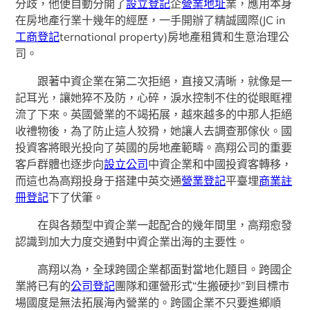
分歧，他便自動分開了
設立登記
企
營業地址
業，應用本身
在房地產行業十幾年的經歷，一手開辦了精誠國際(JC in
工商登記
ternational property)房地產租賃和生意治理公
司。
跟著中資企業在第二次拒絕，直接又清晰，就像是一
記耳光，讓她猝不及防，心碎，淚水控制不住的從眼眶裡
流了下來。英國營業的不竭拓展，越來越多的中那人拒絕
收禮物後，為了防止這人狡猾，她讓人去調查那傢伙。國
投資客將眼光投向了英國的房地產範疇。高翔公司的重要
客戶群體也逐步向
設立公司
中資企業和中國投資客轉移，
而這也為高翔投身于搭建中英交通
營業登記
平臺埋
商業註
冊登記
下了伏筆。
在與各類型中資企業一起配合的幾年間里，高翔愈發
認識到加大力度交通對中資企業出海的主要性。
高翔以為，全球跨國企業都面對當地化題目。跨國企
業將已有的
公司登記
團隊和運營形式“生搬硬抄”到目標市
場國度是無法拓展海內營業的。跨國企業不只要進鄉順