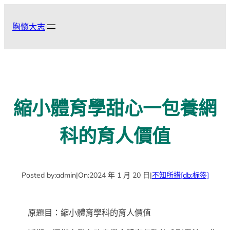
跳
至
胸懷大志
主
要
內
容
縮小體育學甜心一包養網
科的育人價值
Posted by:
admin
|
On:
2024 年 1 月 20 日
|
不知所措
[db:标签]
原題目：縮小體育學科的育人價值