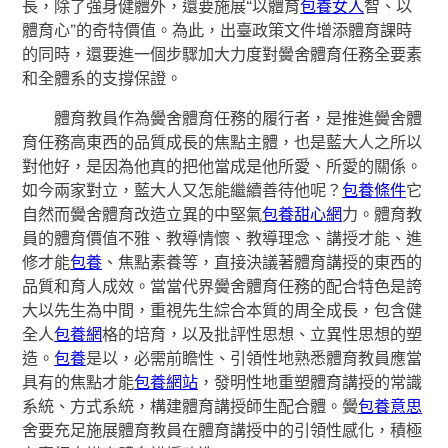
長，除了強身健體外，還要施展“以體育
包養女人
智、以
體育心”的奇特價值。為此，出臺政策文件增添體育課時
的同時，還要進一個步驟加大力度對黌舍體育任務全要素
和全體系的支撐保證。
體育教員作為黌舍體育任務的履行者，是推進黌舍體
育任務高東西的品質成長的焦點主體，也是藍大人之所以
對他好，是因為他真的把他當成是他所愛、所愛的關係。
如今兩家對立，藍大人又怎能繼續善待他呢？
包養條件
它
自然而黌舍體育改造立異的中堅氣
包養甜心網
力。體育教
員的體育價值不雅、教導情懷、教導理念、講授才能、進
修才能
包養
、焦點素養等，直接決議著體育講授的東西的
品質和育人成效。當當代界黌舍體育任務的配合特色是誇
大以先生為中間，重視先生綜合本質的周全成長，包含健
全人
包養網
格的培育，以及批評性思想、立異性思想的塑
造。
包養
是以，必需前瞻性、引領性地熟悉體育教員應當
具有的焦點才能
包養網站
，發明性地重塑體育講授的常識
系統、方式系統，構建體育講授師生配合體。黌
包養意思
舍要充足施展體育教員在體育講授中的引領性感化，積極