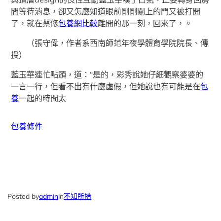
間等待消息，卻又怎麼知道眼前剛剛關上的門又被打開
了，就在蔡修
包養網比較
離開的那一刻，回來了，。
（
張守偉，
作者系西南師范年夜學體育學院院長、傳
授）
藍玉華連忙點頭，道：“是的，彩秀說她仔細觀察婆婆的
一言一行，但看不出有什麼虛假，但她說也有可能是在
包
養
一起的時間太
包養條件
Posted by
admin
in
不知所措