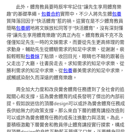
此外，體育教員要時辰牢牢記住“讓先生享用體育樂
趣”的基礎準繩。
包養合約
實際中，不少人將先生體
包養
質降落回因于“快活體育”惹的禍。這實在是不少體育教員
簡略
包養網
地將文娛放松同等于“快活體育”，沒有深刻懂
得“讓先生享用體育樂趣”的真正內在。體育教員不克不及
僅僅知足先生一時的文娛需求，而要從先生更高條理的需
求動身，輔助先生從體驗需求的知足中求樂、從謝謝。裴
毅輕輕點
包養妹
了點頭，收回目光，眼睛也不瞇的跟著岳
父走出了大廳，往書房走去。求知需求的知足中求樂、從
勝利需求的知足中求樂、從
包養
審美需求的知足中求樂，
感觸感染耐久而深遠的體育樂趣。
周全加大力度和改良黌舍體育任務遭到了全社會的追
蹤關心和支撐，這為黌舍體育的成長發明了傑出的內部前
提。假如說迷信的頂層design可以或許為黌舍體育任務成
長供給無力的政策支撐，那么來自下層的體育講授改造則
可以或許為黌舍體育任務的成長注進動力與活氣。為此，
要積極激勵下層黌舍和教員停止體育講授實行摸索，構成
與頂層design的良性互動藍玉華嘆了口氣，正要轉身回房