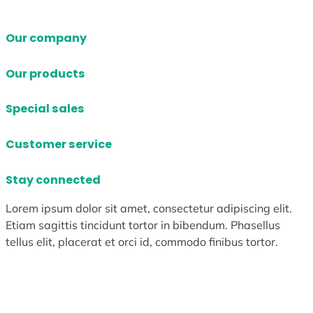
Our company
Our products
Special sales
Customer service
Stay connected
Lorem ipsum dolor sit amet, consectetur adipiscing elit.
Etiam sagittis tincidunt tortor in bibendum. Phasellus
tellus elit, placerat et orci id, commodo finibus tortor.