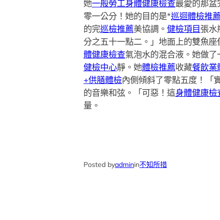
她
一般勞工身體健康檢查
最愛的那盆
零一公分！她的目的是*
巡迴體檢推
的完
巡檢推薦
美協調。
健檢項目
張水
分之五十一點二。」地面上的雙魚座
體健康檢查
氣泡水的混合液。她做了
健檢中心
靜。她
體檢推薦
收藏
餐飲業
+供膳體檢
內側傾斜了零點五度！「
的音樂和弦。「可惡！這
身體健康檢
量。
Posted by
admin
in
不知所措