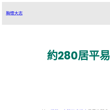
跳
至
胸懷大志
主
要
內
容
約280居平