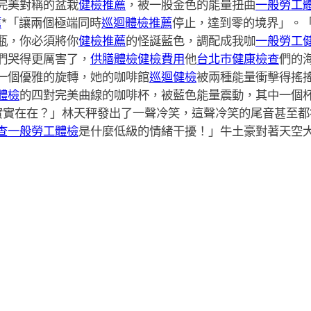
完美對稱的盆栽
健檢推薦
，被一股金色的能量扭曲
一般勞工
薦
*「讓兩個極端同時
巡迴體檢推薦
停止，達到零的境界」。
瓶，你必須將你
健檢推薦
的怪誕藍色，調配成我咖
一般勞工
們哭得更厲害了，
供膳體檢
健檢費用
他
台北巿健康檢查
們的
一個優雅的旋轉，她的咖啡館
巡迴健檢
被兩種能量衝擊得搖
體檢
的四對完美曲線的咖啡杯，被藍色能量震動，其中一個
實實在在？」林天秤發出了一聲冷笑，這聲冷笑的尾音甚至都
查
一般勞工體檢
是什麼低級的情緒干擾！」牛土豪對著天空