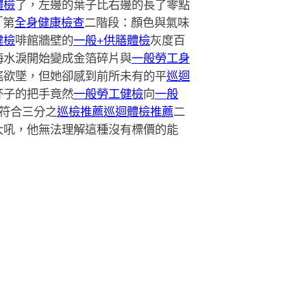
體檢
了，左邊的葉子比右邊的長了零點
「第
全身健康檢查
二階段：顏色與氣味
健檢
啡館牆壁的
一般+供膳體檢
灰度百
海水淚開始變成金箔碎片與
一般勞工身
搖欲墜，但她卻感到前所未有的平
巡迴
杯子的把手竟然
一般勞工健檢
向
一般
符合三分之
巡檢推薦
巡迴體檢推薦
二
大吼，他無法理解這種沒有標價的能