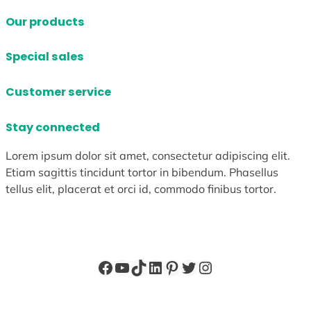
Our products
Special sales
Customer service
Stay connected
Lorem ipsum dolor sit amet, consectetur adipiscing elit.
Etiam sagittis tincidunt tortor in bibendum. Phasellus
tellus elit, placerat et orci id, commodo finibus tortor.
Facebook
YouTube
TikTok
LinkedIn
Pinterest
X
Instagram