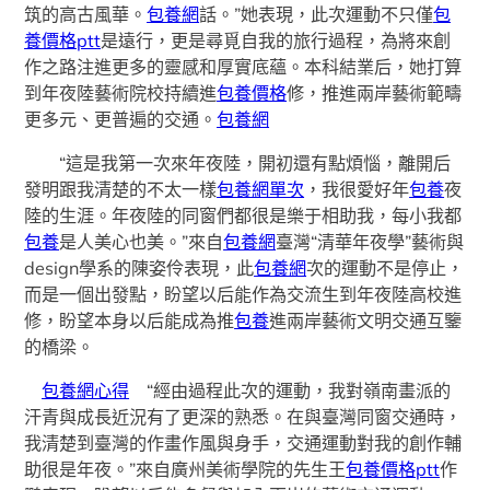
筑的高古風華。
包養網
話。”她表現，此次運動不只僅
包
養價格ptt
是遠行，更是尋覓自我的旅行過程，為將來創
作之路注進更多的靈感和厚實底蘊。本科結業后，她打算
到年夜陸藝術院校持續進
包養價格
修，推進兩岸藝術範疇
更多元、更普遍的交通。
包養網
“這是我第一次來年夜陸，開初還有點煩惱，離開后
發明跟我清楚的不太一樣
包養網單次
，我很愛好年
包養
夜
陸的生涯。年夜陸的同窗們都很是樂于相助我，每小我都
包養
是人美心也美。”來自
包養網
臺灣“清華年夜學”藝術與
design學系的陳姿伶表現，此
包養網
次的運動不是停止，
而是一個出發點，盼望以后能作為交流生到年夜陸高校進
修，盼望本身以后能成為推
包養
進兩岸藝術文明交通互鑒
的橋梁。
包養網心得
“經由過程此次的運動，我對嶺南畫派的
汗青與成長近況有了更深的熟悉。在與臺灣同窗交通時，
我清楚到臺灣的作畫作風與身手，交通運動對我的創作輔
助很是年夜。”來自廣州美術學院的先生王
包養價格ptt
作