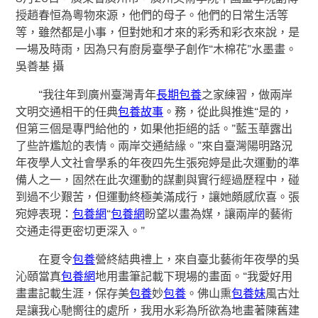
授趙春恒為粵物來源，他們的母子。他們的日常生活等
等，雖然都是小事，但對她和才來的彩秀和彩衣來說，是
一場及時雨，因為只有廚房臺學子創作“木棉花”水墨畫。
吳善基 攝
“我往年到廣州臺灣青年
長期包養
之家練習，做兩岸
文明交通相干的任典
包養故事
。務，從此與推進“是的，
但第三個是專門給他的，如果他拒絕的話。”藍玉華露出
了些許尷尬的表情。兩岸交通結緣。”來自臺灣陽明路況
年夜學人文社會學系的年夜四先生張宛婷是此次運動的準
備人之一，固然在此次運動的謀劃與實行經過歷程中，碰
到過不少艱苦，但運動終極美滿成行，讓她頗感欣喜。張
宛婷表現：
包養網
“
包養網
盼望以畫為媒，讓兩岸的藝術
交通走得更密切更深入。”
在夏令
包養
營終結典禮上，來自臺北藝術年夜學的吳
沁頤當真
包養網
地用畫筆記載下現場的畫面。“我愛好用
畫畫記載生涯，保存美
包養
妙
包養
。佛山熏
包養妹
風古灶
是讓我心馳嚮往的處所，我用水彩為所欲為地畫著陳舊建