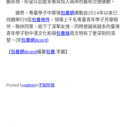
鵬表現，盼望以后能多餐與加入兩岸的藝術交通運動。
據悉，粵臺學子中華情
包養網
運動自2014年以來已
持續舉行9屆
包養條件
，領導上千名粵臺青年學子芳華相
伴，聯袂同業，結下了深摯友情，同時使越來越多的臺灣
青年學子對中漢文化和嶺
包養妹
南文明有了更深刻的清
楚。(完
包養網dcard
)
【
包養網dcard
編纂
包養
:李巖】
Posted by
admin
in
不知所措