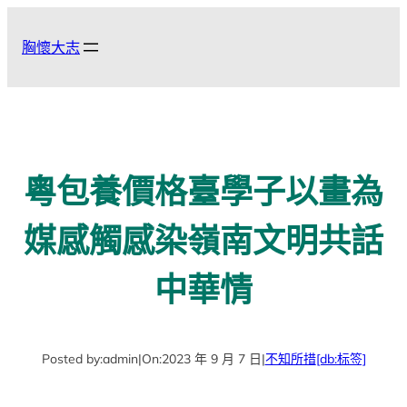
跳
至
胸懷大志
主
要
內
容
粵包養價格臺學子以畫為
媒感觸感染嶺南文明共話
中華情
Posted by:
admin
|
On:
2023 年 9 月 7 日
|
不知所措
[db:标签]