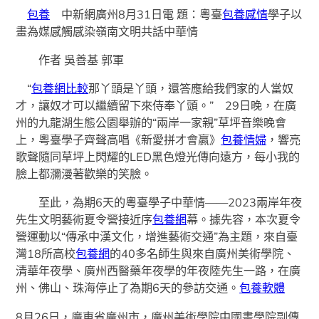
包養
中新網廣州8月31日電 題：粵臺
包養感情
學子以
畫為媒感觸感染嶺南文明共話中華情
作者 吳善基 郭軍
“
包養網比較
那丫頭是丫頭，還答應給我們家的人當奴
才，讓奴才可以繼續留下來侍奉丫頭。” 29日晚，在廣
州的九龍湖生態公園舉辦的“兩岸一家親”草坪音樂晚會
上，粵臺學子齊聲高唱《新愛拼才會贏》
包養情婦
，響亮
歌聲隨同草坪上閃耀的LED黑色燈光傳向遠方，每小我的
臉上都瀰漫著歡樂的笑臉。
至此，為期6天的粵臺學子中華情——2023兩岸年夜
先生文明藝術夏令營接近序
包養網
幕。據先容，本次夏令
營運動以“傳承中漢文化，增進藝術交通”為主題，來自臺
灣18所高校
包養網
的40多名師生與來自廣州美術學院、
清華年夜學、廣州西醫藥年夜學的年夜陸先生一路，在廣
州、佛山、珠海停止了為期6天的參訪交通。
包養軟體
8月26日，廣東省廣州市，廣州美術學院中國畫學院副傳