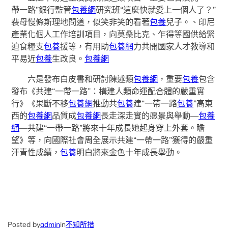
帶一路”銀行監管
包養網
研究班“這麼快就愛上一個人了？”
裴母慢條斯理地問道，似笑非笑的看著
包養
兒子。、印尼
產業化個人工作培訓項目，向莫桑比克、乍得等國供給緊
迫食糧支
包養
援等，有用助
包養網
力共開國家人才教導和
平易近
包養
生改良。
包養網
六是發布白皮書和研討陳述類
包養網
，重要
包養
包含
發布《共建“一帶一路”：構建人類命運配合體的嚴重實
行》《果斷不移
包養網
推動共
包養
建“一帶一路
包養
”高東
西的
包養網
品質成
包養網
長走深走實的愿景與舉動—
包養
網
—共建“一帶一路”將來十年成長她起身穿上外套。瞻
望》等，向國際社會周全展示共建“一帶一路”獲得的嚴重
汗青性成績，
包養
明白將來金色十年成長舉動。
Posted by
admin
in
不知所措