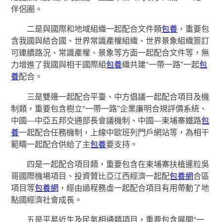
伴侶圈。
二是與國際和地域組織一起配合文件類
包養
，重要包
含我國與結合國、世界常識產權組織、世界景象組織簽訂
可連續路況、常識產權、景象等方面一起配合文件等，無
力增進了我國與相干國際組
包養
織共建“一帶一路”一起
包
養
配合。
三是雙邊一起配合平臺、中方倡議一起配合項目及機
制類，重要包含樹立“一帶一路”企業廉明合規評價系統、
中國—中亞五邦交通部長會議機制、中國—柬埔寨鐵路
包
養
一起配合任務機制，上線中歐班列門戶網站等，為相干
範疇一起配合供給了主
包養
要支持。
四是一起配合項目類，重要包含在柬埔寨扶植暹粒吳
哥國際機場項目、投資贊比亞江西經濟一起配
包養網
合區
項目等
包養網
，經由過程務虛一起配合項目有用帶動了地
點國經濟社會成長。
五是平易近生及民氣相通類項目，重要包含展開“一