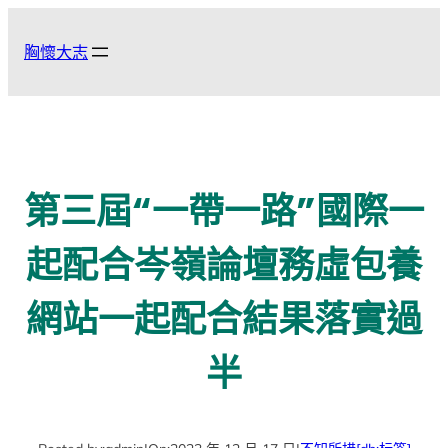
跳
至
胸懷大志
主
要
內
容
第三屆“一帶一路”國際一
起配合岑嶺論壇務虛包養
網站一起配合結果落實過
半