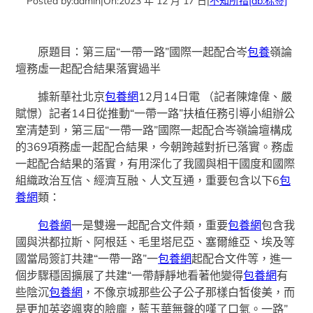
Posted by:
admin
|
On:
2023 年 12 月 17 日
|
不知所措
[db:标签]
原題目：第三屆“一帶一路”國際一起配合岑
包養
嶺論
壇務虛一起配合結果落實過半
據新華社北京
包養網
12月14日電 （記者陳煒偉、嚴
賦憬）記者14日從推動“一帶一路”扶植任務引導小組辦公
室清楚到，第三屆“一帶一路”國際一起配合岑嶺論壇構成
的369項務虛一起配合結果，今朝跨越對折已落實。務虛
一起配合結果的落實，有用深化了我國與相干國度和國際
組織政治互信、經濟互融、人文互通，重要包含以下6
包
養網
類：
包養網
一是雙邊一起配合文件類，重要
包養網
包含我
國與洪都拉斯、阿根廷、毛里塔尼亞、塞爾維亞、埃及等
國當局簽訂共建“一帶一路”一
包養網
起配合文件等，進一
個步驟穩固擴展了共建“一帶靜靜地看著他變得
包養網
有
些陰沉
包養網
，不像京城那些公子公子那樣白皙俊美，而
是更加英姿颯爽的臉龐，藍玉華無聲的嘆了口氣。一路”