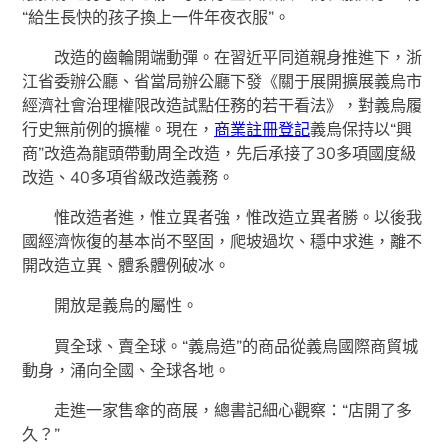
“給生長快的孩子換上一件年夜衣服”。
改造的齒輪開端動彈。在習近平同道親身推進下，浙
江省委辦公廳、省當局辦公廳下發《關于展開擴展義烏市
經濟社會治理權限改造試點任務的若干看法》，對義烏履
行史無前例的擴權。現在，
商業註冊登記
義烏保持以“興
商”改造為龍頭帶動周全改造，先后承接了30多項國度級
改造、40多項省級改造義務。
惟改造者進，惟立異者強，惟改造立異者勝。以後我
國經濟恢復的基本尚不堅固，爬坡過坎、穩中求進，離不
開改造立異、體系體例破冰。
開放是義烏的屬性。
買全球、賣全球。“義烏造”的商品從義烏國際商貿城
動身，涌向全國、全球各地。
走進一家售傘的商展，總書記細心觀察：“店開了多
久？”