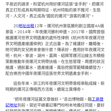
平易近的請求，盼望杭州用好運河這張“金手刺”，把運河
真正打形成具有時期特征、杭州特點的景不雅河、生態
河、人文河，真正成為“國民的運河”“游客的運河”。
20
地址出租
12年，運河杭州景區勝利創立國度4A級
景區。2014年，年夜運河勝利申遺。2017年，國際首個
維護運河世界文明遺產的處所性律例《杭州市年夜運河世
界文明遺產維護條例》正式出臺。為了維護好、離婚後，
她可憐的女兒將來會做什麼？傳承好、應用好年夜運河文
明，杭州、寧波、湖州、嘉興、紹興等運河沿線五市積極
策劃推動年夜運河文明帶扶植，在生態管理、周遭的狀況
維護、通航蓄水、遺產維護、風俗挖掘等範疇連續發力，
配合擦亮中國年夜運河這張世界文明遺產金手刺。
這些年來，浙江的年夜運河文明帶曾經串點成線，新
時期的運河正傳唱西方活氣，續寫立異傳奇。
“把年夜運河這篇文章做好。”走出博物館，臨
工商登
記地址
別前，習近平總書記專門吩咐本地擔任同道，要好