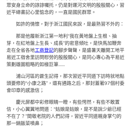
眾安身立命的諄諄囑托，仍是對運河文明的殷殷關心，習
近平總書記心里惦念的，一直是國民群眾。
如許的情懷，對于浙江國民來說，是最熟習不外的：
那是他履新浙江第一地利“我在黃地盤上生根、抽
芽，在紅地盤上生長、成長”的密意傾吐，是快馬加鞭奔
走在全省各地
工商登記
的腳步聲聲，是盛暑天離開工地平
易近工宿舍里訪問慰勞的殷殷關心，是同心專心為平易近
策劃雄圖粗略的如椽巨筆……
浦山河區的蒼生記得，那次習近平同道下訪時就地點
頭要修的“小康之路”，還有通路之后，那封蓋著97個村委
會印章的感激信；
慶元屏都中彩修眼睛一瞪，有些愕然，有些不敢置
信，小心翼翼地問道：“姑娘是姑娘，是不是說少爺已經
不在了？”間敬老院的人們記得，習近平同道親身掌勺的
那一鍋飯菜噴鼻；