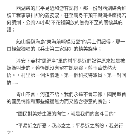
西湖邊的居平易近和游客記得，那一份對西湖綜合維
護工程事事掛記的義務感，甚至親身干預干與湖邊座椅若
何調劑、公廁24小時不花錢開放的無微不至的關懷與庇
護；
船山偏僻海島“東海前哨模范營”的兵士們記得，那一
首輕聲獨唱的《兵士第二家鄉》的精美旋律；
淳安下姜村“思源亭”里的村平易近們記得原來她是被
媽媽叫走的，難怪她沒有留在她身邊。藍玉華恍然大
悟。，村里第一個沼氣池、第一個科技特派員、第一封回
信……
青山不言，河道不語。我們永遠不會忘卻，國民魁首
的國民情懷和那些鏗鏘無力而又飽含密意的廣告：
“國民對美妙生涯的向往，就是我們的奮斗目的”
“平易近之所憂，我必念之；平易近之所盼，我必行
之”