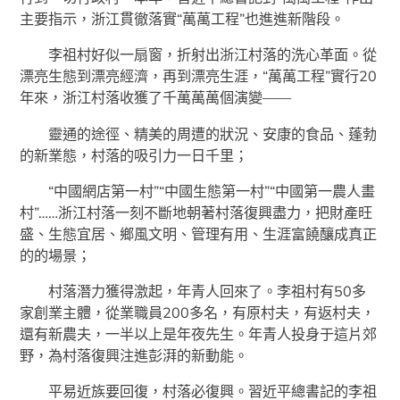
主要指示，浙江貫徹落實“萬萬工程”也進進新階段。
李祖村好似一扇窗，折射出浙江村落的洗心革面。從
漂亮生態到漂亮經濟，再到漂亮生涯，“萬萬工程”實行20
年來，浙江村落收獲了千萬萬萬個演變——
靈通的途徑、精美的周遭的狀況、安康的食品、蓬勃
的新業態，村落的吸引力一日千里；
“中國網店第一村”“中國生態第一村”“中國第一農人畫
村”……浙江村落一刻不斷地朝著村落復興盡力，把財產旺
盛、生態宜居、鄉風文明、管理有用、生涯富饒釀成真正
的的場景；
村落潛力獲得激起，年青人回來了。李祖村有50多
家創業主體，從業職員200多名，有原村夫，有返村夫，
還有新農夫，一半以上是年夜先生。年青人投身于這片郊
野，為村落復興注進彭湃的新動能。
平易近族要回復，村落必復興。習近平總書記的李祖