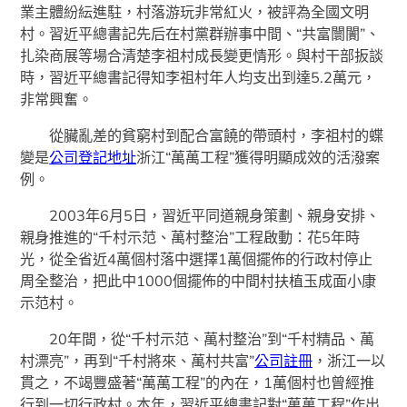
業主體紛紜進駐，村落游玩非常紅火，被評為全國文明
村。習近平總書記先后在村黨群辦事中間、“共富闤闠”、
扎染商展等場合清楚李祖村成長變更情形。與村干部扳談
時，習近平總書記得知李祖村年人均支出到達5.2萬元，
非常興奮。
從臟亂差的貧窮村到配合富饒的帶頭村，李祖村的蝶
變是
公司登記地址
浙江“萬萬工程”獲得明顯成效的活潑案
例。
2003年6月5日，習近平同道親身策劃、親身安排、
親身推進的“千村示范、萬村整治”工程啟動：花5年時
光，從全省近4萬個村落中選擇1萬個擺佈的行政村停止
周全整治，把此中1000個擺佈的中間村扶植玉成面小康
示范村。
20年間，從“千村示范、萬村整治”到“千村精品、萬
村漂亮”，再到“千村將來、萬村共富”
公司註冊
，浙江一以
貫之，不竭豐盛著“萬萬工程”的內在，1萬個村也曾經推
行到一切行政村。本年，習近平總書記對“萬萬工程”作出