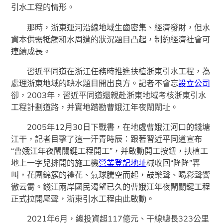
引水工程的情形。
那時，浙東運河沿線地域生齒密集、經濟發財，但水
資本供需牴觸和水周遭的狀況題目凸起，制約經濟社會可
連續成長。
習近平同道在浙江任務時推進扶植浙東引水工程，為
處理浙東地域的缺水題目開出良方。記者不會忘
設立公司
卻，2003年，習近平同道還親赴浙東地域考核浙東引水
工程計劃道路，并實地踏勘曹娥江年夜閘閘址。
2005年12月30日下戰書，在地處曹娥江河口的錢塘
江干，記者目擊了這一汗青時辰：跟著習近平同道宣布
“曹娥江年夜閘關鍵工程開工”，并啟動開工按鈕，扶植工
地上一字兒排開的施工機
營業登記地址
械收回“隆隆”轟
叫，花團錦簇的禮花、氣球騰空而起，鼓樂聲、喝彩聲響
徹云霄。錢江兩岸國民渴望已久的曹娥江年夜閘關鍵工程
正式拉開尾聲，浙東引水工程由此啟動。
2021年6月，總投資超117億元、干線總長323公里