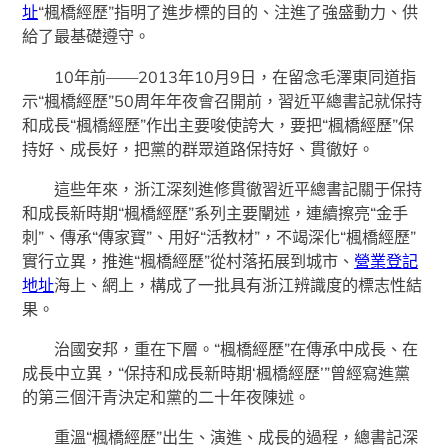
址
“楓橋經歷”指明了進步標的目的、注進了強盛動力、供
給了最基礎遵守。
10年前——2013年10月9日，在留念毛澤東同道指
示“楓橋經歷”50周年年夜會召開前，習近平總書記就保持
和成長“楓橋經歷”作出主要唆使誇大，要把“楓橋經歷”保
持好、成長好，把黨的群眾道路保持好、貫徹好。
這些年來，浙江深刻進修貫徹習近平總書記關于保持
和成長新時期“楓橋經歷”系列主要闡述，連續擦亮“金手
刺”、傳承“傳家寶”、用好“活教材”，不竭深化“楓橋經歷”
實行立異，推進“楓橋經歷”從村落拓展到城市、
營業登記
地址
海上、網上，構成了一批具有浙江辨識度的標志性結
果。
治國安邦，重在下層。“楓橋經歷”在傳承中成長、在
成長中立異，“保持和成長新時期‘楓橋經歷’”曾經寫進黨
的第三個汗青決定和黨的二十年夜陳述。
重溫“楓橋經歷”出生、演進、成長的過程，總書記深