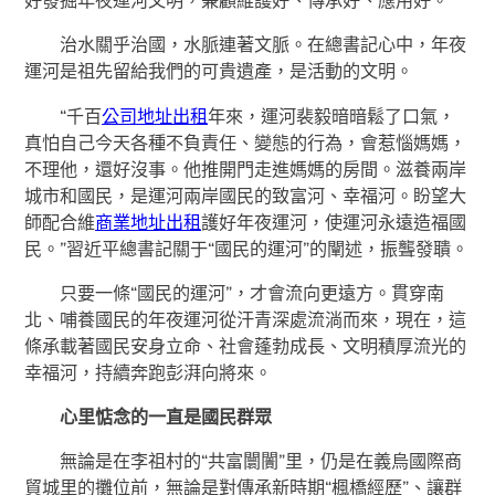
好發掘年夜運河文明，兼顧維護好、傳承好、應用好。
治水關乎治國，水脈連著文脈。在總書記心中，年夜
運河是祖先留給我們的可貴遺產，是活動的文明。
“千百
公司地址出租
年來，運河裴毅暗暗鬆了口氣，
真怕自己今天各種不負責任、變態的行為，會惹惱媽媽，
不理他，還好沒事。他推開門走進媽媽的房間。滋養兩岸
城市和國民，是運河兩岸國民的致富河、幸福河。盼望大
師配合維
商業地址出租
護好年夜運河，使運河永遠造福國
民。”習近平總書記關于“國民的運河”的闡述，振聾發聵。
只要一條“國民的運河”，才會流向更遠方。貫穿南
北、哺養國民的年夜運河從汗青深處流淌而來，現在，這
條承載著國民安身立命、社會蓬勃成長、文明積厚流光的
幸福河，持續奔跑彭湃向將來。
心里惦念的一直是國民群眾
無論是在李祖村的“共富闤闠”里，仍是在義烏國際商
貿城里的攤位前，無論是對傳承新時期“楓橋經歷”、讓群