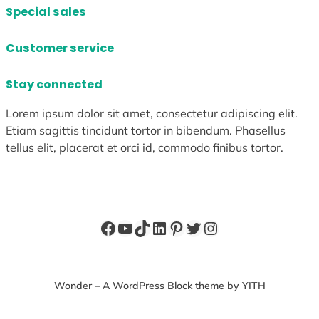
Special sales
Customer service
Stay connected
Lorem ipsum dolor sit amet, consectetur adipiscing elit.
Etiam sagittis tincidunt tortor in bibendum. Phasellus
tellus elit, placerat et orci id, commodo finibus tortor.
Facebook
YouTube
TikTok
LinkedIn
Pinterest
X
Instagram
Wonder – A WordPress Block theme by YITH