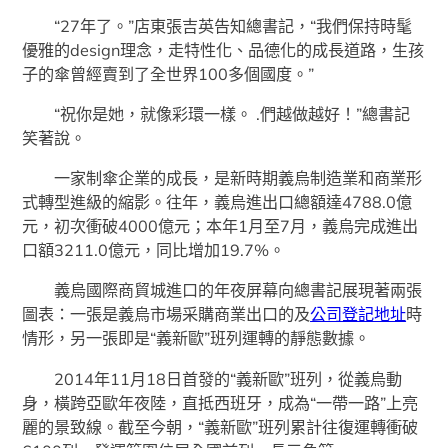
“27年了。”店東張吉英告知總書記，“我們保持時髦
優雅的design理念，走特性化、品德化的成長道路，生孩
子的傘曾經賣到了全世界100多個國度。”
“祝你是她，就像彩環一樣。 .們越做越好！”總書記
笑著說。
一家制傘企業的成長，是新時期義烏制造業和商業形
式轉型進級的縮影。往年，義烏進出口總額達4788.0億
元，初次衝破4000億元；本年1月至7月，義烏完成進出
口額3211.0億元，同比增加19.7%。
義烏國際商貿城進口的年夜屏幕向總書記展現著兩張
圖表：一張是義烏市場采購商業出口的及
公司登記地址
時
情形，另一張即是“義新歐”班列運轉的靜態數據。
2014年11月18日首發的“義新歐”班列，從義烏動
身，橫跨亞歐年夜陸，直抵西班牙，成為“一帶一路”上亮
麗的景致線。截至今朝，“義新歐”班列累計往復運轉衝破