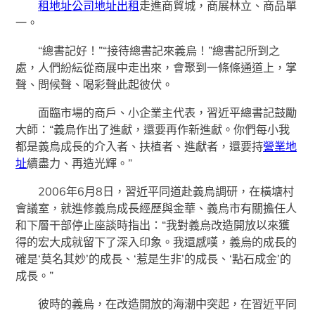
租地址
公司地址出租
走進商貿城，商展林立、商品單
一。
“總書記好！”“接待總書記來義烏！”總書記所到之
處，人們紛紜從商展中走出來，會聚到一條條通道上，掌
聲、問候聲、喝彩聲此起彼伏。
面臨市場的商戶、小企業主代表，習近平總書記鼓勵
大師：“義烏作出了進獻，還要再作新進獻。你們每小我
都是義烏成長的介入者、扶植者、進獻者，還要持
營業地
址
續盡力、再造光輝。”
2006年6月8日，習近平同道赴義烏調研，在橫塘村
會議室，就進修義烏成長經歷與金華、義烏市有關擔任人
和下層干部停止座談時指出：“我對義烏改造開放以來獲
得的宏大成就留下了深入印象。我還感嘆，義烏的成長的
確是‘莫名其妙’的成長、‘惹是生非’的成長、‘點石成金’的
成長。”
彼時的義烏，在改造開放的海潮中突起，在習近平同