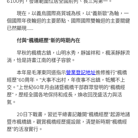
6100列，發運範圍位居全國前列、長三角第一。
現在，以義烏國際商貿城為核，以“義新歐”為軸，一
個國際年夜輪迴的主要節點、國際國際雙輪迴的主要關鍵
已然顯現……
付與“楓橋經歷”新的時期內在
早秋的楓橋古鎮，山明水秀，靜謐祥和，楓溪靜靜流
淌，恰是詩畫江南的樣子容貌。
本年是毛澤東同道指示
營業登記地址
進修推行“楓橋
經歷”60周年。“大事不出村，年夜事不出鎮，牴觸不上
交。”上世紀60年月由諸暨楓橋干部群眾發明的“楓橋經
歷”，歷經全國各地保持和成長，煥收回茂盛活力與活
氣。
20日下戰書，習近平總書記離開“楓橋經歷”起源地諸
暨市楓橋鎮，觀賞楓橋經歷擺設館，清楚新時期“楓橋經
歷”的活潑實行。