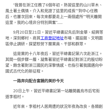
“我曾在浙江任務了6個年初，熟習這里的山川草木、
風土著土偶情，介入和見證了這里的成長”“到中心任務
后，也屢次回來，每次來都要走上一兩個處所”“明天離開
這里，我的心境非分特別興奮”……
9月20日至21日，習近平總書記先后到金華、紹興等
地，深刻鄉村、商貿
工商登記地址
市場、擺設館、文明園
區停止調研，探望慰勞下層黨員、干部和群眾。
這是黨的十八年夜后，習近平總書記第六次赴浙江。
其間一個步驟一履，凝集著習近平總書記對浙江的殷切盼
望、飽含著對浙江國民的深摯情感、也指引著我國邁向中
國式古代化的新征程。
一路奔向配合富饒的美妙今天
20日上午，習近平總書記第一站離開義烏市后宅街
道李祖村。
近年來，李祖村人居周遭的狀況年夜為改良，各類創