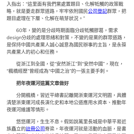
入指出：“這里面有我們黨處置題目、化解牴觸的政策戰
略，就是要走群眾道路，牢牢依附國民
公司登記
群眾，把
題目處理在下層、化解在萌芽狀況。”
60年，變的是分歧時期面臨分歧牴觸膠葛，需求
design分歧的處理思緒和對策，不變的是黨的群眾道路，
是保持中國共產黨人誠心誠意為國民辦事的主旨，是永葆
共產黨人的初心和任務。
從浙江到全國，從“安然浙江”到“安然中國”，現在，
“楓橋經歷”曾經成為“中國之治”的一張主要手刺。
把年夜運河這篇文章做好
分開楓橋，習近平總書記離開浙東運河文明園，具體
清楚浙東運河成長演化史和本地公道應用水資本、推動年
夜運河維護等情形。
悠悠運河，生生不息。假如說萬里長城是中華平易近
族矗立的
註冊公司
脊梁，年夜運河就是活動的血脈，是書