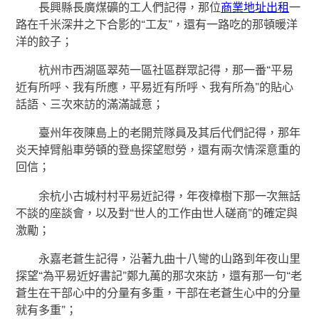
長興縣長廣煤礦的工人們記得，那位
商業地址出租
一
路在千米深井之下合影的“工友”，還有一路吃的那頓暖洋
洋的餃子；
杭州市西湖區翠苑一區社區群眾記得，那一番“平易
近有所呼、我有所應，平易近有所呼、我有所為”的貼心
話語、三次來訪的滿滿誠意；
臺州年夜陳島上的老開荒隊員及其后代們記得，那年
炎天掉臂船車勞頓的登島探望慰勞，還有兩次情深意重的
回信；
余杭小古城村村平易近記得，年夜樟樹下那一次無話
不談的座談會，以及對“世人的工作由世人磋商”的確定與
激勵；
永嘉老蒼生記得，沿著九曲十八彎的山路到年夜山里
探望“為平易近好書記”鄭九萬的那次來訪，還有那一句“老
蒼生在干部心中的分量有多重，干部在老蒼生心中的分量
就有多重”；