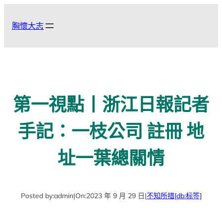
跳
至
胸懷大志
主
要
內
容
第一視點丨浙江日報記者
手記：一枝公司 註冊 地
址一葉總關情
Posted by:
admin
|
On:
2023 年 9 月 29 日
|
不知所措
[db:标签]