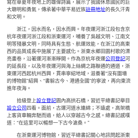
寫在華夏年夜地上的雄偉詩篇，展示了我國休息國民的巨
大聰明和勇氣，傳承著中華平易近族
註冊地址
的長久汗青
和文明。
浙江，因水而名，因水而興。年夜運河浙江段包含京
杭年夜運河浙江段和浙東運河，哺養了吳越文明、江南文
明等殘暴文明，同時具有生態、航運效能，在浙江的高東
西的品質成長中施展了主要感化。浙東水鄉田園村歌的漂
亮畫卷，沿著運河漸漸睜開。作為京杭年夜運
公司登記
河
的延長段，以及年夜運河與海上絲綢之路聯通的通道，浙
東運河西起杭州西興，貫串寧紹地域，滋養著“沒有圍墻
的博物館”紹興、“書躲古今、港通全國”的寧波，再向東流
進年夜海。
拾級登上
設立登記
園內高拱石橋，習近平總書記舉目
設立公司
四看。面前，古運河道水連綿；不遠處，高架橋
上客貨車輛奔馳而過，給人以穿越古今之感。總書記感嘆
道：“在這里可以暢想一下古今滄桑。”
在浙東運河博物館，習近平總書記關心地訊問起浙東