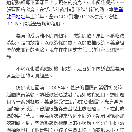
道親熱領導下蒸蒸日上；現在的義烏，牢牢記住囑托，一
張藍圖繪究竟，在“八八計謀”指引下蹚出新的路。本
營業
註冊地址
年上半年，全市GDP到達912.35億元，增速
9.1%，跨越全省均勻程度。
義烏的成長離不開四個字：改造開放！果斷不移吃改
造飯、走開放路，以改造促開放、以開放推改造。義烏經
歷顛末實行的查驗，現在在中國式古代化的征程上熠熠生
輝——
不竭深化體系體例機制改造，是習近平同道留給義烏
甚至浙江的可貴經歷。
仿佛就在面前。2005年，義烏的國際商業額初次跨
越國際商業額。這種改變也激發了諸如融資題目、通關題
目等一系列牴觸，義烏遭受“生長的煩心傷腦”，光靠某方
面的部分改造，曾經很難從最基礎上處理題目了。在此成
長的要害時辰，義烏再次迎來習近平同道。記者回憶起那
次調研，對這些體系體例機制上的不順應，習近平同道活
潑抽像地打了個比喻：小孩子生長太快，而衣服太小，得