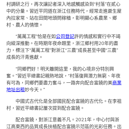
村調研之行，再次讓記者深入地感觸感染到“村落”在貳心
中的分量。習近平同道在浙江任務時代，經常走進蒼生屋
內拉家常、站在田間地頭問稼穡，彰明顯心系農業、鄉
村、農人的情懷。
“萬萬工程”恰是在如
公司登記
許的情感和實行中不竭
向縱深推動。在時期年夜命題里，浙江鄉村用20年的盡
力，標注下“萬萬工程”對浙江“三農”成長甚至中國“三農”
成長的汗青進獻。
“同鄉們好！明天離開這里，我的心境非分特別興
奮。”習近平總書記親熱地說，“村落復興潛力無窮、年夜
有可為，同鄉們要盡力奮斗，一路奔向配合富饒的美
商業
地址出租
妙今天。”
中國式古代化是全部國民配合富饒的古代化。在李祖
村，習近平總書記屢次提到配合富饒。
配合富饒，對浙江意義不凡。2021年，中心付與浙
江高東西的品質成長扶植配合富饒示范區的光彩任務。出