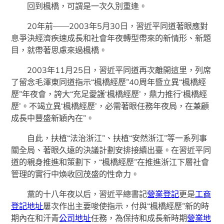
回到楓橋，可謂是一次久別重逢。
20年前——2003年5月30日，習近平同道著眼應對
息爭決經濟疾速成長和社會年夜轉型帶來的新情形、新題
目，就帶著思慮來過楓橋。
2003年11月25日，習近平同道再次離開這里，列席
了留念毛澤東同道指示“楓橋經歷”40周年暨立異“楓橋經
歷”年夜會，誇大“充足愛護‘楓橋經歷’，鼎力推行‘楓橋經
歷’。不竭立異‘楓橋經歷’，必需著眼任務年夜局，在兼顧
成長中豐盛新穎內在”。
自此，扶植“法治浙江”、扶植“安然浙江”等一系列事
關全局、著眼久遠的決議計劃安排接續出臺。在習近平同
道的親身推進和策劃下，“楓橋經歷”在推進浙江下層社會
管理的實行中煥收回茂盛的性命力。
黨的十八年夜以后，習近平總書記
營業登記
更是
工商
登記地址
屢次作出主要唆使指示，付與“楓橋經歷”新的時
期內在和汗青
公司地址
任務，為保持和成長新時期
營業地