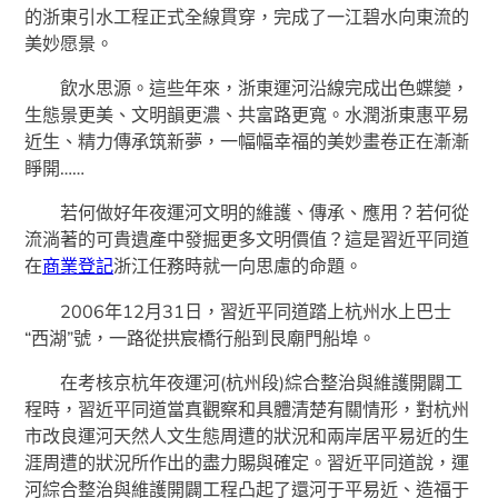
的浙東引水工程正式全線貫穿，完成了一江碧水向東流的
美妙愿景。
飲水思源。這些年來，浙東運河沿線完成出色蝶變，
生態景更美、文明韻更濃、共富路更寬。水潤浙東惠平易
近生、精力傳承筑新夢，一幅幅幸福的美妙畫卷正在漸漸
睜開……
若何做好年夜運河文明的維護、傳承、應用？若何從
流淌著的可貴遺產中發掘更多文明價值？這是習近平同道
在
商業登記
浙江任務時就一向思慮的命題。
2006年12月31日，習近平同道踏上杭州水上巴士
“西湖”號，一路從拱宸橋行船到艮廟門船埠。
在考核京杭年夜運河(杭州段)綜合整治與維護開闢工
程時，習近平同道當真觀察和具體清楚有關情形，對杭州
市改良運河天然人文生態周遭的狀況和兩岸居平易近的生
涯周遭的狀況所作出的盡力賜與確定。習近平同道說，運
河綜合整治與維護開闢工程凸起了還河于平易近、造福于