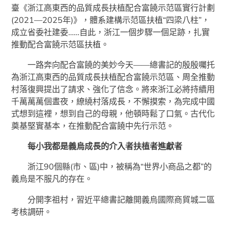
臺《浙江高東西的品質成長扶植配合富饒示范區實行計劃
(2021—2025年)》，體系建構示范區扶植“四梁八柱”，
成立省委社建委……自此，浙江一個步驟一個足跡，扎實
推動配合富饒示范區扶植。
一路奔向配合富饒的美妙今天——總書記的殷殷囑托
為浙江高東西的品質成長扶植配合富饒示范區、周全推動
村落復興提出了請求、強化了信念。將來浙江必將持續用
千萬萬萬個晝夜，繚繞村落成長，不懈摸索，為完成中國
式想到這裡，想到自己的母親，他頓時鬆了口氣。古代化
奠基堅實基本，在推動配合富饒中先行示范。
每小我都是義烏成長的介入者扶植者進獻者
浙江90個縣(市、區)中，被稱為“世界小商品之都”的
義烏是不服凡的存在。
分開李祖村，習近平總書記離開義烏國際商貿城二區
考核調研。