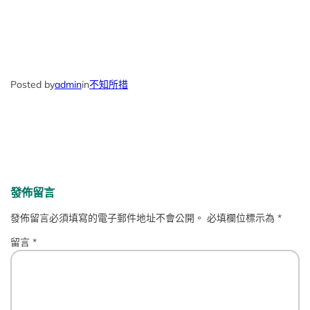
Posted by
admin
in
不知所措
發佈留言
發佈留言必須填寫的電子郵件地址不會公開。
必填欄位標示為
*
留言
*