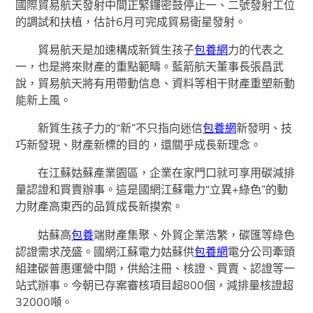
國際貿易航天發射中間正緊鑼密鼓停止一、二號發射工位
的調試和扶植，估計6月可完成貿易衛星發射。
貿易航天是加速構成新質生孩子
包養網
力的代表之
一，也是將來財產的重點範疇。藍箭航天董事長張昌武
說，貿易航天將有用帶動信息、資料等相干財產重塑新動
能新上風。
新質生孩子力的“新”不只指向迷信
包養網
新發明、技
巧新發現、財產新標的目的，還關乎成長新理念。
在江蘇姑蘇產業園區，企業在家門口就可享用碳減排
量認證和買賣辦事。這是國網江蘇電力“立異+綠色”的動
力財產高東西的品質成長新摸索。
姑蘇高
包養
端財產集聚、外貿企業浩繁，碳匯等綠色
認證需求茂盛。國網江蘇電力姑蘇供
包養網
電分公司牽頭
組建碳普惠運營中間，供給注冊、核證、買賣、認證等一
站式辦事。今朝已存案審核項目超800個，減排量核證超
32000噸。