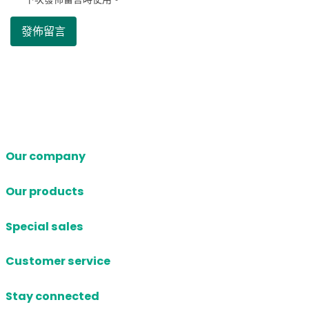
Our company
Our products
Special sales
Customer service
Stay connected