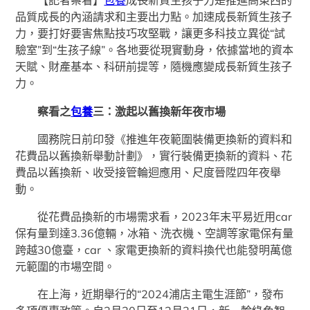
【記者察看】
包養
成長新質生孩子力是推進高東西的
品質成長的內涵請求和主要出力點。加速成長新質生孩子
力，要打好要害焦點技巧攻堅戰，讓更多科技立異從“試
驗室”到“生孩子線”。各地要從現實動身，依據當地的資本
天賦、財產基本、科研前提等，隨機應變成長新質生孩子
力。
察看之
包養
三：激起以舊換新年夜市場
國務院日前印發《推進年夜範圍裝備更換新的資料和
花費品以舊換新舉動計劃》，實行裝備更換新的資料、花
費品以舊換新、收受接管輪迴應用、尺度晉陞四年夜舉
動。
從花費品換新的市場需求看，2023年末平易近用car
保有量到達3.36億輛，冰箱、洗衣機、空調等家電保有量
跨越30億臺，car 、家電更換新的資料換代也能發明萬億
元範圍的市場空間。
在上海，近期舉行的“2024浦店主電生涯節”，發布