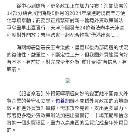
從中心到處所，更多政策正在加力發布：海關總署等
14部分結合展開為期5個月的2024年增進跨境商業方便
化專項舉動；商務部正抓緊研討新一輪穩外貿政策辦法，
爭奪盡早出臺實行；天津海關發布24條辦法辦事天津高
程度對外開放；吉林跨省一起配合推動“借港出海”……
海關總署副署長王令浚說，盡管以後內部周遭的狀況
的復雜性、嚴重性、不斷定性上升，但我國外貿連續向好
有基本、有前提，對完成全年外貿“質升量穩”有信念、有
底氣。
【記者察看】外貿範疇積極向好的變更離不開寬大外
貿企業的苦守和立異，
包養網
離不開穩外貿政策的落地顯
效。推進外貿質升量穩，需求攻堅克難，支出更多盡力。
跟著更多穩外貿政策辦法加速出臺實行，市場預期和信念
將進一個步驟穩固，盡力以高東西的品質完成全年外貿目
的。