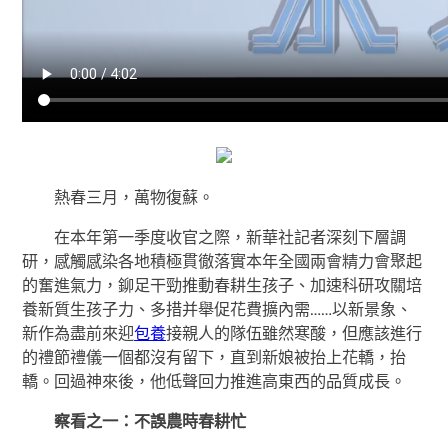
熱春三月，萬物復蘇。
在本年第一季度收官之際，新華社記者深刻下層調
研，感觸感染各地積極貫徹落實本年全國兩會精力會聚起
的奮進氣力，鉚足干勁推動春耕生孩子、加速科研攻關培
養新質生孩子力、多措并舉促花費擴內需……以新景象、
新作為盡前來迎
包養
接親人的隊伍雖然寒酸，但應該進行
的禮節禮儀一個都沒有留下，直到新娘被抬上花轎，抬
轎。回過神來後，他低聲回力推進高東西的品質成長。
察看之一：不誤農時春耕忙