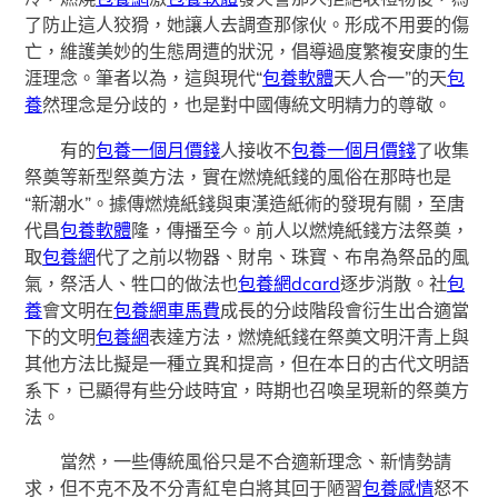
了防止這人狡猾，她讓人去調查那傢伙。形成不用要的傷
亡，維護美妙的生態周遭的狀況，倡導過度繁複安康的生
涯理念。筆者以為，這與現代“
包養軟體
天人合一”的天
包
養
然理念是分歧的，也是對中國傳統文明精力的尊敬。
有的
包養一個月價錢
人接收不
包養一個月價錢
了收集
祭奠等新型祭奠方法，實在燃燒紙錢的風俗在那時也是
“新潮水”。據傳燃燒紙錢與東漢造紙術的發現有關，至唐
代昌
包養軟體
隆，傳播至今。前人以燃燒紙錢方法祭奠，
取
包養網
代了之前以物器、財帛、珠寶、布帛為祭品的風
氣，祭活人、牲口的做法也
包養網dcard
逐步消散。社
包
養
會文明在
包養網車馬費
成長的分歧階段會衍生出合適當
下的文明
包養網
表達方法，燃燒紙錢在祭奠文明汗青上與
其他方法比擬是一種立異和提高，但在本日的古代文明語
系下，已顯得有些分歧時宜，時期也召喚呈現新的祭奠方
法。
當然，一些傳統風俗只是不合適新理念、新情勢請
求，但不克不及不分青紅皂白將其回于陋習
包養感情
怒不