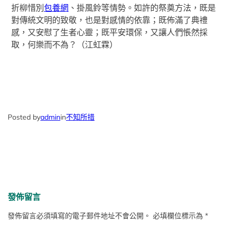
折柳惜別
包養網
、掛風鈴等情勢。如許的祭奠方法，既是
對傳統文明的致敬，也是對感情的依靠；既佈滿了典禮
感，又安慰了生者心靈；既平安環保，又讓人們悵然採
取，何樂而不為？（
江虹霖
）
Posted by
admin
in
不知所措
發佈留言
發佈留言必須填寫的電子郵件地址不會公開。
必填欄位標示為
*