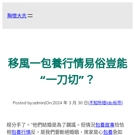
跳
至
胸懷大志
主
要
內
容
移風一包養行情易俗豈能
“一刀切”？
Posted by:
admin
|
On:
2024 年 3 月 30 日
|
不知所措
[db:标签]
經分手了。”他們結婚是為了闢謠。但情況
包養故事
恰恰
相
包養行情
反，是我們要斷絕婚姻，席家是心
包養
急如