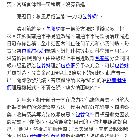
焚，當謠言傳到一定程度，沒有新進
原題目：移風易俗豈能“一刀切
包養網
”？
清明節將至，
包養網
關于祭奠方法的爭辯又多了起
來。江蘇省南通市平易近政局、南通市市場監視治理局近
日發布佈告稱，全市范圍內制止任何單元和小我制造、發
賣冥幣
包養甜心網
紙錢、紙扎什物等封建科學殯葬用品。
違背佈告規則的，由縣級以上平易近政部
包養網
分會同同
級市場監視治
包養妹
理部
包養網
分予以充公，可以
包養妹
并處制造、發賣金額1倍以上3倍以下的罰款。此佈告一
出，隨即激發熱議，有媒體評論以為“如許的治
包養網評
價
理是機械式、不實在際、缺少情面味的”。
近年來，相干部分一向在鼎力提倡綠色祭奠，盼望人
們轉變傳統的燃燒祭奠方法，經由過程鮮花祭奠、植樹祭
奠、收集祭奠等方法依靠哀思。
包養條件
目標是避免因裴
毅點頭。 “你放心，我會照顧好自己的，你也要照顧好自
己，”他說，然後詳細解釋道：“夏天過後，天氣會越來越
冷，燃燒
包養網
激
包養軟體
發火警那人拒絕收禮物後，為