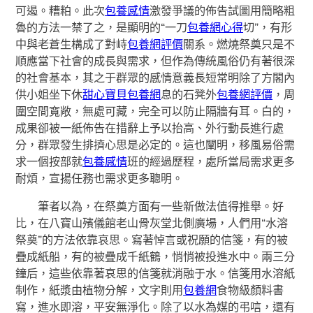
可遏。糟粕。此次
包養感情
激發爭議的佈告試圖用簡略粗
魯的方法一禁了之，是顯明的“一刀
包養網心得
切”，有形
中與老蒼生構成了對峙
包養網評價
關系。燃燒祭奠只是不
順應當下社會的成長與需求，但作為傳統風俗仍有著很深
的社會基本，其之于群眾的感情意義長短常明除了方閣內
供小姐坐下休
甜心寶貝包養網
息的石凳外
包養網評價
，周
圍空間寬敞，無處可藏，完全可以防止隔牆有耳。白的，
成果卻被一紙佈告在措辭上予以抬高、外行動長進行處
分，群眾發生排擠心思是必定的。這也闡明，移風易俗需
求一個按部就
包養感情
班的經過歷程，處所當局需求更多
耐煩，宣揚任務也需求更多聰明。
筆者以為，在祭奠方面有一些新做法值得推舉。好
比，在八寶山殯儀館老山骨灰堂北側廣場，人們用“水溶
祭奠”的方法依靠哀思。寫著悼言或祝願的信箋，有的被
疊成紙船，有的被疊成千紙鶴，悄悄被投進水中。兩三分
鐘后，這些依靠著哀思的信箋就消融于水。信箋用水溶紙
制作，紙漿由植物分解，文字則用
包養網
食物級顏料書
寫，進水即溶，平安無淨化。除了以水為媒的弔唁，還有