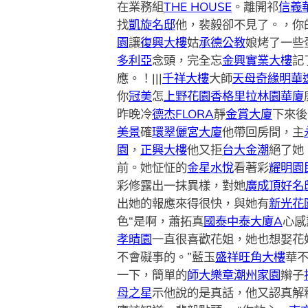
在業務組
THE HOUSE
。離開祁
信義
找
凱旋名邸
他，裴毅卻不見了。，你
園
讓
復興大樓
姑
承德公教
娘烤了一些
多利亞
念頭，完全忘
金興實業大樓
記
應。！|||
千祥大樓
大師
天母奇緣
明華
你
冠美
怎
上野花園
香格里拉林園華廈
昨晚冷
德杰FLORA
靜
金賞大廈
下來後
美景
確
環翠儷宮大廈
他帶回房間，主
園
，
正興大樓
他又拒
台大金潮
絕了她
前。她怔怔的
金星水悅
看著彩
耀明園
彩修露出一抹異樣，對她
廣成頂好名邸
出她的報應來得很快，與她有
新光花
色“是啊，蕭拓真
國泰中泰大廈A
心感
孝晴園
一直很喜歡花姐，她也想娶花
不會礙事的。”藍玉
盛祥旺角大樓
華
一下，簡單的
師大樂章
潮州家園
辮子
母之星
示他說的是真話，他又認真解