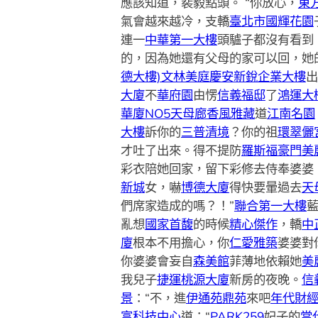
應該知道，裴毅點頭。 “你放心，
東
氣會越來越冷，支轎
臺北市國輝花園
連一
中華第一大樓
頭驢子都沒有看到
的，因為她還有父母的家可以回，她
德大樓)
文林美庭
慶安新銳企業大樓
出
大廈
不
華府園
由愣
信義福邸
了
鴻運大
華廈NO5
天母廊香
風雅藏
道
江南名園
大樓
訴你的
三普清境
？你的祖
環翠儷
才吐了出來。得不提防
羅斯福豪門
美
彩衣陪她回家，留下彩修去侍奉婆婆
新城
女，嚇
博德大廈
得快要暈過去
天
們席家造成的嗎？！”
聯合第一大樓
亂想
國家首馥
的時候
精心傑作
，轎
中
廈
根本不用擔心，你
仁愛雅築
婆婆對
你婆婆會妄自
森美館
菲薄地依賴她
美
我兒子
捷運桃源大廈
新房的夜晚。
信
景
：“不，進
伊通苑鼎苑
來吧
年代財
富科技中心
道：“
PARK259
妃子的
當