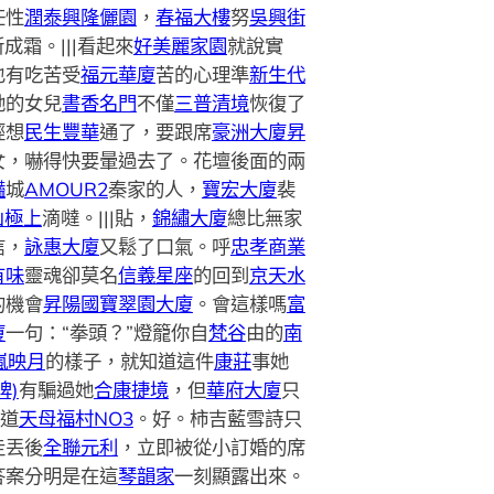
任性
潤泰興隆儷園
，
春福大樓
努
吳興街
成霜。|||看起來
好美麗家園
就說實
也有吃苦受
福元華廈
苦的心理準
新生代
她的女兒
書香名門
不僅
三普清境
恢復了
經想
民生豐華
通了，要跟席
豪洲大廈
昇
女，嚇得快要暈過去了。花壇後面的兩
灩
城
AMOUR2
秦家的人，
寶宏大廈
裴
山極上
滴噠。|||貼，
錦繡大廈
總比無家
信，
詠惠大廈
又鬆了口氣。呼
忠孝商業
有味
靈魂卻莫名
信義星座
的回到
京天水
的機會
昇陽國寶翠園大廈
。會這樣嗎
富
廈
一句：“拳頭？”燈籠你自
梵谷
由的
南
嵐映月
的樣子，就知道這件
康莊
事她
牌)
有騙過她
合康捷境
，但
華府大廈
只
道
天母福村NO3
。好。柿吉藍雪詩只
走丟後
全聯元利
，立即被從小訂婚的席
答案分明是在這
琴韻家
一刻顯露出來。