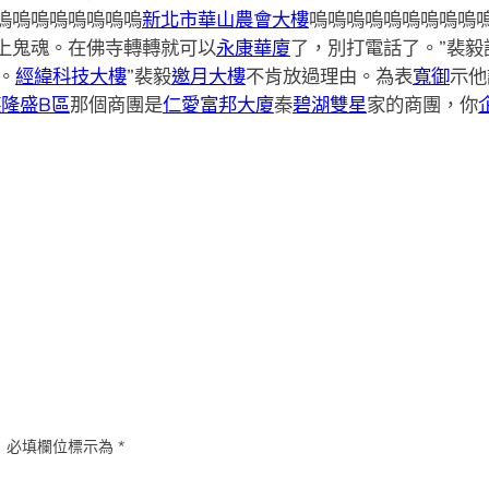
嗚嗚嗚嗚嗚嗚嗚嗚
新北市華山農會大樓
嗚嗚嗚嗚嗚嗚嗚嗚嗚
上鬼魂。在佛寺轉轉就可以
永康華廈
了，別打電話了。”裴毅
。
經緯科技大樓
”裴毅
邀月大樓
不肯放過理由。為表
寬御
示他
隆盛B區
那個商團是
仁愛富邦大廈
秦
碧湖雙星
家的商團，你
。
必填欄位標示為
*