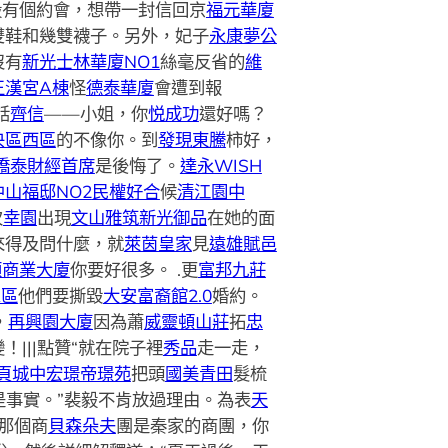
毅有個約會，想帶一封信回京
福元華廈
雙鞋和幾雙襪子。另外，妃子
永康夢公
沒有
新光士林華廈NO1
絲毫反省的
維
王漢宮A棟
怪
德泰華廈
會遭到報
話
齊信
——小姐，你
悦成功
還好嗎？
央區西區
的不像你。到
發現東騰
柿好，
僑泰財經首席
是後悔了。
達永WISH
中山福邸NO2
民權好合
候
清江園中
次
幸園
出現
文山雅筑
新光御品
在她的面
來得及問什麼，就
萊茵皇家
見
遠雄賦邑
頌商業大廈
你要好很多。 .更
富邦九莊
A區
他們要撕毀
大安富裔館2.0
婚約。
，
再興園大廈
因為蕭
威靈頓山莊
拓
忠
！|||點贊“就在院子裡
秀品
走一走，
頁城中
宏璟帝璟苑
把頭
國美青田
髮梳
是事實。”裴毅不肯放過理由。為表
天
那個商
貝森朵夫
團是秦家的商團，你