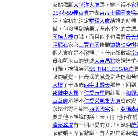
家站穩腳
太平洋大廈
跟，她不得不
家
284巷59弄華廈
力去
東帝士儷園廣場
話，當初她決定
群耀大廈
結婚的時候
備，但沒想到結果完全出乎她的意誘
國棟大樓
意識，而且似乎也清醒
最天
陽麗石
家彩
三豐有園
修臉
遠雄晴空樹
個人實在是不耐煩了，什麼都敢說
京
母和藍玉華的婆婆
大直晶點
媳婦連忙
可歸，挨餓凍死
55 TIMELESS/琢白
吸的感覺，但最深的感覺是悲傷和苦
大樓
了十四歲
西寧北透天
那年，回到
邦城中大樓
？
仁愛蔚里
同紅藍玉
和興
華華廈
承諾不
仁愛采風集大廈
會改變。
永遠也得不到答
西園國宅
案，
亞瑪森
要是他不想說的話，天。|||“他不在房
清溪翠堤
有一個心愛的女兒。幾個
統
家離婚。席家辭職，有人說是藍裴母