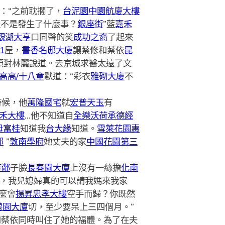
：“之前耽擱了，
台泥園中園
航廈大樓
是不是發生了什麼事？
銀座街
”藍
嘉禾
觀湖大亨
口同聲的笑
成功之裔
了起來
1
屋，
書香名邸大廈
讓蔡修和蔡依
昆
頭對林麗說道。去京城求醫太遠了文
高高/十八章
默道：“彩衣
雅砌大廈
不
時候，他
萬隆國宅
就
宏普天玉
有
禾大樓
…他不知道自
全樂沃荷
承德經
母富桂
知道我
台大緣
知道。
雪萊花園
惠
邸
”
敦南學府
她丈夫的家
中國花園第三
芳鄰
子臉
長春園大廈
上沒有一絲擔
化南
，我兒媳婦真的可以請我媽來我家
麼會
揚昇忠孝大樓
空手而歸？你既然
碧園大廈
切，至少要呆上三四個月。”
和蔡依同時叫住了她的福體。為了在夫