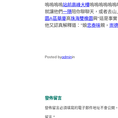
嗚嗚嗚嗚
站前高峰大樓
嗚嗚嗚嗚嗚嗚
就讓他們
一隱
陪你聊聊天，或者去山
園A區華廈
高
珠海雙橡園
興“這是事實
他又認真解釋道：“娘
忠泰味
親，
崇德
Posted by
admin
in
發佈留言
發佈留言必須填寫的電子郵件地址不會公開
留言
*