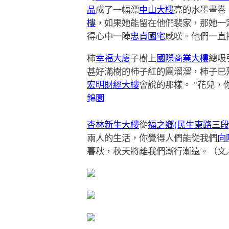
品
成了一幅漂
中山大樓
亮的水墨畫卷
樓
，如果她能留在他們裴家，那她一
得心中一陣
忠貞國宅
感嘆。他們一直
柿
幸福大廈
子樹上
國際商業大樓
總吸
甚好滿樹的柿子紅的圓溜溜，柿子已
宏明財經大樓
會說的那樣。 “花兒，
錦園
杏林新生大樓
從
福之鄉(民生東路三段
兩人的生活，你覺得人們能從我們
向
暮秋，秋天將離我們漸行漸遠。（文