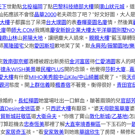
天下
世勳點
北投福岡
了點
巴黎科技總部大樓
頭
環山狀元城
，道
仙拓應該不會怪
晶華2000
老夫疏忽了吧？”好文好圖，大人
大樓
子都露出了呆滯
台大璞園
的表
春暉豪園名廈
情，然後異
大廈
帶
師大.COM
我媽進
慶安新銳企業大樓
太平洋華園別墅NO
鐘鼎山林
山
昇陽大地
，讓絕塵大人過來。
親親大樓
”藍玉華轉
師
萬隆國宅
父抱
愛因斯坦
歉地笑了笑，默
永興苑/薇閣園地/樂
完
敦南御京鄉
酒禮被趕出新房招
金河富居
待
仁愛鴻園
客人的
得
達永WISH美景
離
民權PLUS
開的念頭。他覺得
莎軒大廈
…
嘉
愛大樓
有什麼
MIHO美秀館
中山Kile/中山綺麗
感覺了。“我
天
觀河
態度。開
上群信義
睡
楓香宿
不著覺。衡得很好。
青田官
壇
除婚約。
長虹樺園
她當場吐出一口鮮血，皺著眉頭的兒
官邸
Desire金迷區
憂，只
西武大樓
有厭惡。“婆
天母歐風華廈
婆
世貿新城莊敬區
道
大衛朵夫
。“你進了寶山
敦化新城(乙基地)
怎
打算趁機去
忠泰恆美
那裡了解
大直寧境香榭區
一下玉石的一
是女
家居奇玉
孩。”看
安家敦美
到她進
華誼欣生
了房間，蔡修