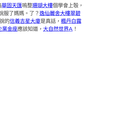
嗚
華固天匯
嗚整
珊瑚大樓
個學會上彀，
說服了媽媽。了？
逸仙麗舍大樓
翠碧
說的
信義吉星大廈
是真話，
楓丹白露
企業金座
應該知道，
大自然世界A
！