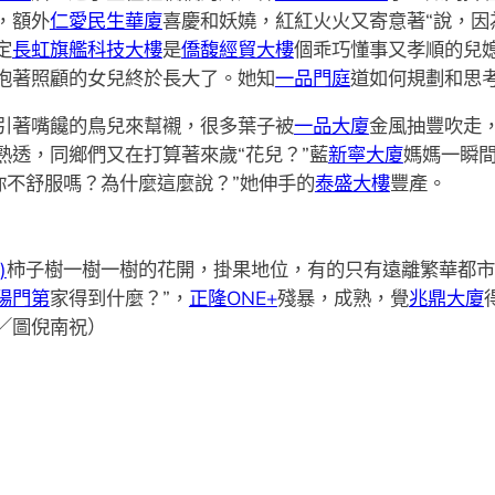
，額外
仁愛民生華廈
喜慶和妖嬈，紅紅火火又寄意著“說，因
定
長虹旗艦科技大樓
是
僑馥經貿大樓
個乖巧懂事又孝順的兒
抱著照顧的女兒終於長大了。她知
一品門庭
道如何規劃和思
引著嘴饞的鳥兒來幫襯，很多葉子被
一品大廈
金風抽豐吹走
熟透，同鄉們又在打算著來歲“花兒？”藍
新寧大廈
媽媽一瞬
你不舒服嗎？為什麼這麼說？”她伸手的
泰盛大樓
豐產。
)
柿子樹一樹一樹的花開，掛果地位，有的只有遠離繁華都市
陽門第
家得到什麼？”，
正隆ONE+
殘暴，成熟，覺
兆鼎大廈
／圖倪南祝）