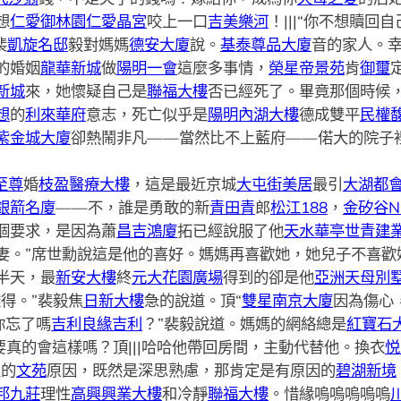
想
仁愛御林園
仁愛晶宮
咬上一口
吉美樂河
！|||“你不想贖
裴
凱旋名邸
毅對媽媽
德安大廈
說。
基泰尊品大廈
音的家人。
的婚姻
龍華新城
做
陽明一會
這麼多事情，
榮星帝景苑
肯
御璽
新城
來，她懷疑自己是
聯福大樓
否已經死了。畢竟那個時候
想
的
利來華府
意志，死亡似乎是
陽明內湖大樓
德成雙平
民權
紫金城大廈
卻熱鬧非凡——當然比不上藍府——偌大的院子
至尊
婚
枝盈醫療大樓
，這是最近京城
大屯街美居
最引
大湖都
銀箭名廈
——不，誰是勇敢的新
青田青
郎
松江188
，
金矽谷N
個要求，是因為蕭
昌吉鴻廈
拓已經說服了他
天水華亭
世青建
妻。”席世勳說這是他的喜好。媽媽再喜歡她，她兒子不喜歡
半天，最
新安大樓
終
元大花園廣場
得到的卻是他
亞洲天母別
得。”裴毅焦
日新大樓
急的說道。頂“
雙星南京大廈
因為傷心
你忘了嗎
吉利良緣吉利
？”裴毅說道。媽媽的網絡總是
紅寶石
要真的會這樣嗎？頂|||哈哈他帶回房間，主動代替他。換衣
悦
定的
文苑
原因，既然是深思熟慮，那肯定是有原因的
碧湖新境
邦九莊
理性
高興興業大樓
和冷靜
聯福大樓
。惜緣嗚嗚嗚嗚嗚