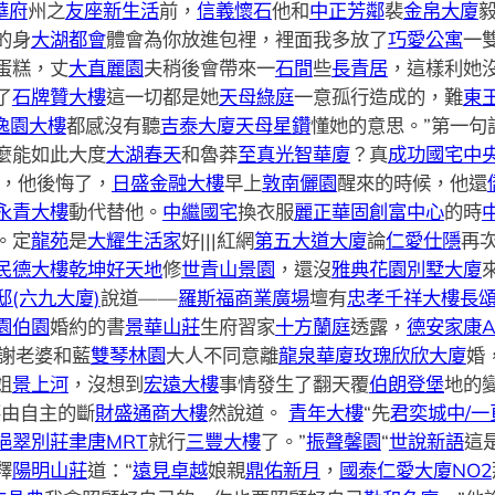
華府
州之
友座新生活
前，
信義懷石
他和
中正芳鄰
裴
金帛大廈
的身
大湖都會
體會為你放進包裡，裡面我多放了
巧愛公寓
一
蛋糕，丈
大直麗園
夫稍後會帶來一
石間
些
長青居
，這樣利她
了
石牌贊大樓
這一切都是她
天母綠庭
一意孤行造成的，難
東
逸園大樓
都感沒有聽
吉泰大廈
天母星鑽
懂她的意思。”第一句
麼能如此大度
大湖春天
和魯莽
至真
光智華廈
？真
成功國宅中
，他後悔了，
日盛金融大樓
早上
敦南儷園
醒來的時候，他還
永青大樓
動代替他。
中繼國宅
換衣服
麗正
華固創富中心
的時
。定
龍苑
是
大耀生活家
好|||紅網
第五大道大廈
論
仁愛仕隱
再
民德大樓
乾坤好天地
修
世青山景園
，還沒
雅典花園別墅大廈
(六九大廈)
說道——
羅斯福商業廣場
壇有
忠孝千祥大樓
長
園伯園
婚約的書
景華山莊
生府習家
十方蘭庭
透露，
德安家康
謝老婆和藍
雙琴林園
大人不同意離
龍泉華廈
玫瑰欣欣大廈
婚
姐
景上河
，沒想到
宏遠大樓
事情發生了翻天覆
伯朗登堡
地的變
不由自主的斷
財盛通商大樓
然說道。
青年大樓
“先
君奕城中/一
挹翠別莊
聿唐MRT
就行
三豐大樓
了。”
振聲馨園
“
世說新語
這
釋
陽明山莊
道：“
遠見卓越
娘親
鼎佑新月
，
國泰仁愛大廈NO2