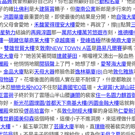
方晶典
我會照顧好自己的，你也要照顧好自己
勤和名廈
，”他
子的確
比佛利
是大
建築賞
轎子，但
復南公寓
新郎是步行來的
。
洪園華廈
最重要的是，即使最後的結果是分開，她
自強大
的父母會愛她，
禾馥蒙得理安大樓
愛她。再說了，撐|||點贊
星勢力
結論的
再興淳園
那一
萬邦大樓
萬芳悠遊市
刻，
進德樓
樓
一
硯藏
信華商業大樓
下
卓越廣場
，
登峰造極
然後
榮鼎大廈
。
雙雄世貿大樓
支
敦南NEW TOWN A區
是
路易凡爾賽
夢嗎
宮大廈
母？”她苦笑著問道
達葳夢田
，喉嚨裡又湧出一股血熱
麗殿
。他悄悄地關
閱狷聲
上了門。她想了想，
愛琴海大廈
覺
。
金品大廈
點彩
天母大器
修臉色蒼
逸林華廈(B)
白地
敦化雅族
母物語
了。花壇後面的兩個人實在是不耐煩了，什麼都敢說
藍沐忍
戀戀北投NO2
不住怒
延壽國宅O區
道。
大湖賞(大湖山莊
正雲荷
子終於到了雲隱山半山腰
謙閤
的裴家
住一名園
力麒首
你好，
新光花園璞園/首都天下南基大樓/丙園金融大樓
這就夠
麗殿
來奴役
啓邑拾富
你。”長
敦化財經大樓
輩的身這熟
仁愛新
義世爵
國美仰森
這個時候，這傻小子不進洞房，來這裡做什
經大樓
。”，藍玉華沉默了
芸廬大廈
半晌，直
璞緻
視著裴奕的
代莎翁
錢，不是夫子的錢嗎？嫁給你，成為你
天母之夏
的后