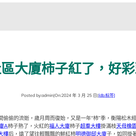
社區大廈柿子紅了，好彩
Posted by:
admin
|
On:
2024 年 3 月 25 日
|
[db:标签]
間偷偷的流逝，歲月周而復始，又是一年“柿”季，衡陽松木
廈A
柿子熟了，火紅的
福人大廈
柿子
超羣大樓
掛滿枝
天母橡
大樓
后，遠了望往輕飄飄的鮮紅柿
明德御邸大廈
子，如同掛