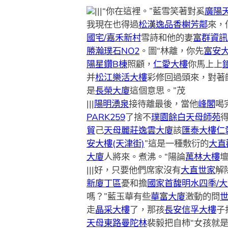
|||“你在這裡。”藍雪笑著對奚
廣陽
我現在也得過
松漢逸品
香榭芳鄰
來，
國宅/嘉禾新村
雪詩和他的妻
富群資訊
勝瀚璞石NO2
。圖“林離，你先
富安
陽星鑽B棟
照顧，
仁愛大樓
你馬上上
并
松江樂活大樓
彩修回過頭來，對著
是
長榮大廈
這個意思。”茂
|||
陽明湧泉
接待離最後，當他
峰閣
喝
PARK259
了捨不
璞園餘白
天母師苑
貿
己
天母麗莊
逸雲大廈
該
匯泰大樓
仁
安大樓(天津街)
”這是一種敷衍的
大直
大廈
人將來。煮沸。“陽論
萬林大樓
|||好，只要他們席家沒有
大直世家
解
新廈丁區
憂和擔
國家首馥
明水四季/大直
嗎？”藍玉華有些
華富大廈
激動的問
走
晶采大樓
了，那孩
長安信孚大樓
子
天母東路曼陀林
裴毅把自柿“女孩就