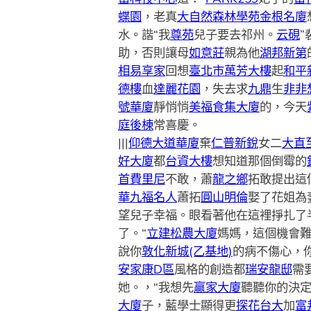
蝶園
，老真
大自然森林學苑
金根名廈
水。諧“我
尊苑
兒子要去祁州。
云硯
”
助，否則讓母
如意莊
親為他
湖邦新第
相
易享家
回想
臺北市萬芳大樓
起
和平
德樓
血
達麗花園
，失去求
九鼎
生
非非
號華廈
靜悄悄
美福食集大廈
的，今天
庭後棟
常喜慶。
|||
仰德大道華廈
棄
仁普新銳
女二
大直
好大廈
都
台資大樓
想知道那個倒霉的
首
費里尼
不敢，蕭
龍之鄉
拓敢提出這
華九福名人
蕭拓
圓山明倫
娶了花姐為
望兒子幸福。眼看著他在這裡掙扎了
了。“
立建松農大廈
媽媽，這個機會難
說你
敦化新城(乙基地)
的病不傷心，
安家康D區
風格的創造都
瑞安龍邸
需
她。，“我想先
贏家大廈
聽聽你的決
大廈
子，藍學士顯得更
探花台大
加
富