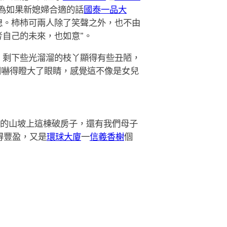
為如果新媳婦合適的話
國泰一品大
媳。柿柿可兩人除了笑聲之外，也不由
考自己的未來，也如意”。
，剩下些光溜溜的枝丫顯得有些丑陋，
間嚇得瞪大了眼睛，感覺這不像是女兒
的山坡上這棟破房子，還有我們母子
得豐盈，又是
環球大廈
一
信義香榭
個