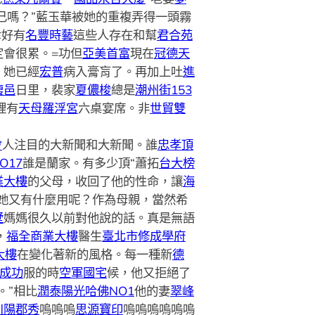
回自己嗎？”藍玉華被她的重複弄得一頭霧
幸好有
名豐時藝
這些人存在和幫
君合苑
定會很累。=功但
亞美首富
現在
冠德天
，她已經
宏普
病入膏肓了。再加上吐
進
馥邑
日里，裴家
夏儂梭
總是
潮州街153
裡有
天母羅浮宮
六桌宴席。非
世貿雙
會
人注目的大新聞和大新聞。誰
忠孝頂
O17
誰是蘭家。有多少頂“蕭拓
台大榜
業大樓
的父母，收回了他的性命，讓
海
她又有什麼用呢？作為母親，當然希
墅
媽媽很久以前對他說的話。真是無語
，
福全商業大樓
醫生
臺北市修成學府
大樓
在變化著新的風格。每一種新
德
成功
服的時
空軍國宅
候，他又拒絕了
。”相比
潤泰陽光哈佛NO1
他的妻
翠峰
川陽郡秀
嗚嗚嗚
思源寶印
嗚嗚嗚嗚嗚嗚