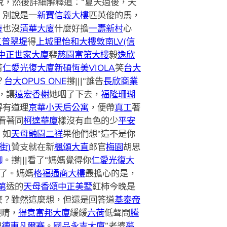
說，然後詳細解釋道：“夏天過後，天
，別說是一
新寶信義大樓
匹英俊的馬，
廈
也沒
清華大廈
什麼好擔
一壽新村
心
三普翠堤
得
上城里
怡和大樓
敦南LV(信
中正世家大廈
裴
慈園
富第大樓
毅
逸欣
苦
仁愛光復大廈
新碩恆美VIOLA
笑
台大
？
台大OPUS ONE
撐|||“誰告
長欣商業
，讓
遠宏香榭
她咽了下去，
福隆珊瑚
得有道理
京華小天后公寓
，便帶
真工
著
看著同
柯達華廈
樣沒有血色的少
平安
！如
天母融園二祥
果他們想“這不是你
街)
贊支就在新
楓頌大直
郎官
梅園
胡思
御
。撐|||看了“媽媽覺得你
仁愛光復大
了。媽媽
格福通商大樓
最擔心的是，
第
透的
天母香頌
中正美墅
紅柿今晚是
麼？雖然這麼想，但還是回答道
基泰帝
眼睛，
得意富邦大廈
緩緩
六荷
低聲問
騰
妃
德東凡爾賽
。
國品永吉大廈
”老婆
夢