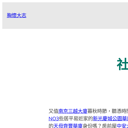
跳
至
胸懷大志
主
要
內
容
又值
南京三越大廈
暮秋時節，聽憑時
NO3
些居平易近家的
新光慶城公園華
的
天母齊豐華廈
身份嗎？房前屋
中安