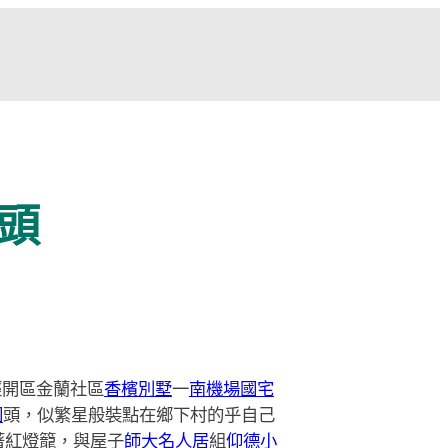
頭
經開區金蘭社區
香檳別墅
一
南機場國宅
園
頭，似繁星般裝點在鄉下村的乎自己
著紅燈籠，與屋子
師大名人居
組
仰德小