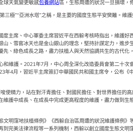
全球天氣變更敏感
包養網站
區，生態周遭的狀況一旦損壞，
球第三極”“亞洲水塔”之稱，是主要的國度生態平安樊籬。維
記、國度主席、中心軍委主席習近平在西躲考核時指出，維護好
銀山、雪窖冰天也是金山銀山的理念，堅持計謀定力，進步
優先、綠色成長之路，盡力扶植人與天然協調共生的古代化
心和維護。2021年7月，中心周全深化改造委員會第二十次
023年4月，習近平主席簽訂中華國民共和國主席令，公布《
要唆使精力，站在對汗青擔任、對國民擔任、對世界擔任的高
在維護中成長、在成長中完成更高程度的維護，盡力做到生態
態文明窪地扶植條例》《西躲自治區周遭的狀況維護條例》
再到完美法律流程等一系列機制，西躲以創立國度生態文明