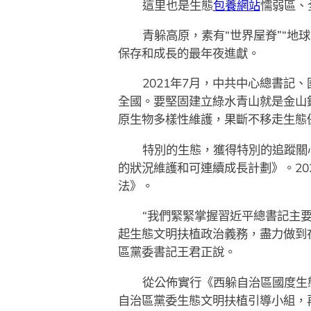
這里也是生態
包養網站
懦弱區、
青躲高原，素有“世界屋脊”“地
保存和成長的最年夜進獻。
2021年7月，中共中心總書
全國。要堅固建立綠水青山就是金山
原生物多樣性維護，果斷不移走生態
特別的生態，獲得特別的追蹤關
的狀況維護和可連續成長計劃》。2
法》。
“我們緊緊掌握習近平總書記主
起生態文明扶植政治義務，盡力做到
區黨委書記王君正說。
從公佈實行《西躲自治區國度生
自治區黨委生態文明扶植引導小組，