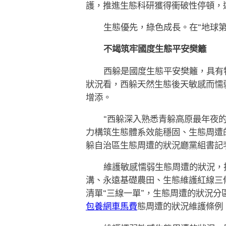
護，推進生態科研獲得衝破性停頓，
生態優先，綠色成長。在“地球
不竭筑牢國度生態平安樊籬
西躲是國度生態平安樊籬，具有
狀況看，西躲天然生態後天敏感而懦
增添。
“西躲深入熟悉青躲高原最年夜
力構筑生態體系效能穩固、生態周遭
躲自治區生態周遭的狀況廳黨組書記
維護敏感懦弱生態周遭的狀況，
溝、永遠基礎農田、生態維護紅線三
清單“三線一單”，生態周遭的狀況
包養網車馬費
態周遭的狀況維護條例