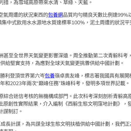
列措，為雪域高原帶來水清、草綠、天藍。
）空氣周遭的狀況東西的
包養網
品質均勻精良天數比例達99%
鎮集中式飲用水水源地水質達標率100%，泥土周遭的狀況平
洲甚至全世界天氣變更影響深遠。周全推動第二次青躲科考
護供給堅實支持，為應對全球天氣變更挑釁供給中國計劃。
隊員勝利登頂世界第六岑
包養
嶺卓奧友峰，標志著我國具有展開
年和2023年兩次“巔峰任務”珠峰科考，發明多項世界記載。
原綜合迷信考核的無機構成部門。此次科考深刻剖析青躲高
批原創性實際結果，介入編制《西躲生態文明窪地計劃》，
計謀制訂。
算成長計謀，為共謀全球生態文明扶植供給中國計劃，我們正