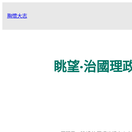
跳
至
胸懷大志
主
要
內
容
眺望·治國理