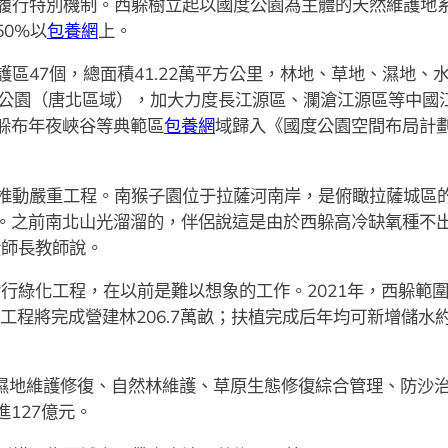
履行特別機制。西躲樹立起以國度公園為主體的天然維護地系
0%以
包養網
上。
區47個，總面積41.22萬平方公里，林地、草地、濕地、
國度公園（唐北區域），加大力度長江源區、瀾滄江源區等中
躲布年夜峽谷等典範區
包養網
域歸入《國度公園空間布局計
推動嚴重工程。南猴子園位于拉薩河南岸，是俯瞰拉薩城區的
。之前南北山光溜溜的，伴侶說這是由於西躲高冷缺氧種不
黃師長教師說。
實行綠化工程，在以前是難以想象的工作。2021年，西躲
工程將完成營建林206.7萬畝；扶植完成后年均可新增儲水約4
步濕地維護修復、自然林維護、草原生態修復綜合管理、防沙
127億元。