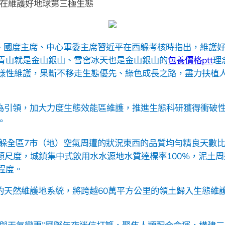
實在維護好地球第三極生態
記、國度主席、中心軍委主席習近平在西躲考核時指出，維護
青山就是金山銀山、雪窖冰天也是金山銀山的
包養價格ptt
理
樣性維護，果斷不移走生態優先、綠色成長之路，盡力扶植
為引領，加大力度生態效能區維護，推進生態科研獲得衝破
。
西躲全區7市（地）空氣周遭的狀況東西的品質均勻精良天數比
I類尺度，城鎮集中式飲用水水源地水質達標率100%，泥土
程度。
的天然維護地系統，將跨越60萬平方公里的領土歸入生態維護