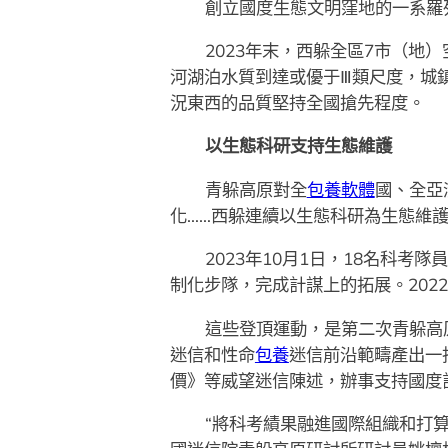
創立國度生態文明窪地的一系羅
2023年末，西躲全區7市（地
河湖泊水質到達或優于Ⅲ類尺度，城
況東西的品質堅持全國搶先程度。
以生態科研支持生態維護
青躲高原對全
包養軟體
國、全亞
化……西躲連續以生態科研為生態維
2023年10月1日，18名科考
制化步隊，完成計謀上的拓展。2022
這些登頂運動，是第二次青躲高
迷信和性命
包養
迷信前沿範疇產出一
價》等威望迷信陳述，辦事支持國度
“將科考績果融進國際組織和打