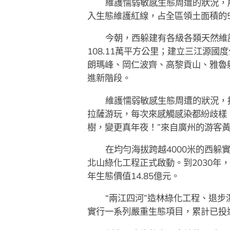
維護懦弱敏感生態周遭的狀況，
入生態維護紅線，占全區領土面積的5
今朝，西躲建有各級各類天然維護
108.11萬平方公里；建立三江源
朗瑪峰、岡仁波齊、高黎貢山、雅魯
進新階段。
維護懦弱敏感生態周遭的狀況，
拉薩游玩，每次來感觸感染都紛歧樣
樹，變更真年夜！”來自廣州的游客
在均勻海拔跨越4000米的西躲
北山綠化工程正式啟動。到2030年，
年生態價值14.85億元。
“兩江四河”造林綠化工程、退
實行一系列嚴重生態項目，累計已投進