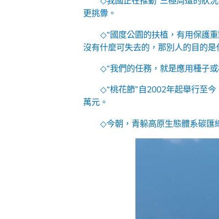
◇
我國正在推動“三極周遭的狀
更挑釁。
◇
“國度公園的扶植，有用保護重
沒有什麼可失去的，那別人的目的是
◇
“我們的任務，就是應用種子
◇
“桃花節”自2002年起舉行
萬元。
◇
今朝，青躲高原生態體系碳匯總