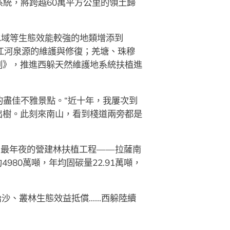
統，將跨越60萬平方公里的領土歸
水域等生態效能較強的地類增添到
國江河泉源的維護與修復；羌塘、珠穆
劃》，推進西躲天然維護地系統扶植進
盡佳不雅景點。“近十年，我屢次到
出樹。此刻來南山，看到棧道兩旁都是
範圍最年夜的營建林扶植工程——拉薩南
980萬噸，年均固碳量22.91萬噸，
治沙、叢林生態效益抵償……西躲陸續