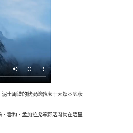
，泥土周遭的狀況總體處于天然本底狀
鶴、雪豹、孟加拉虎等野活潑物在這里