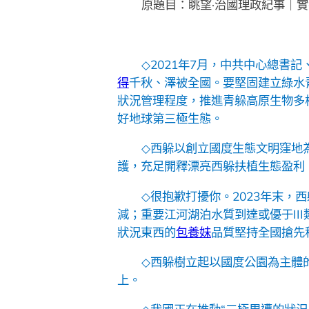
原題目：眺望·治國理政紀事｜
◇
2021年7月，中共中心總書
得
千秋、澤被全國。要堅固建立綠水
狀況管理程度，推進青躲高原生物多
好地球第三極生態。
◇
西躲以創立國度生態文明窪地
護，充足開釋漂亮西躲扶植生態盈利
◇
很抱歉打擾你。2023年末，
減；重要江河湖泊水質到達或優于II
狀況東西的
包養妹
品質堅持全國搶先
◇
西躲樹立起以國度公園為主體
上。