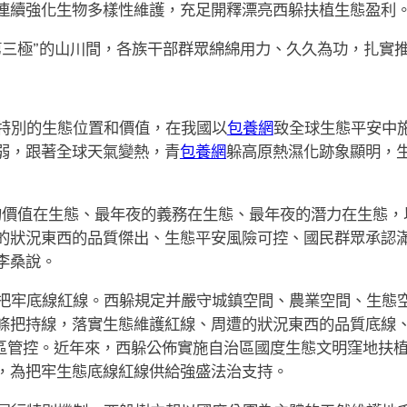
連續強化生物多樣性維護，充足開釋漂亮西躲扶植生態盈利
第三極”的山川間，各族干部群眾綿綿用力、久久為功，扎實
特別的生態位置和價值，在我國以
包養網
致全球生態平安中
弱，跟著全球天氣變熱，青
包養網
躲高原熱濕化跡象顯明，
的價值在生態、最年夜的義務在生態、最年夜的潛力在生態，
的狀況東西的品質傑出、生態平安風險可控、國民群眾承認滿
李桑說。
把牢底線紅線。西躲規定并嚴守城鎮空間、農業空間、生態
條把持線，落實生態維護紅線、周遭的狀況東西的品質底線
分區管控。近年來，西躲公佈實施自治區國度生態文明窪地扶
，為把牢生態底線紅線供給強盛法治支持。