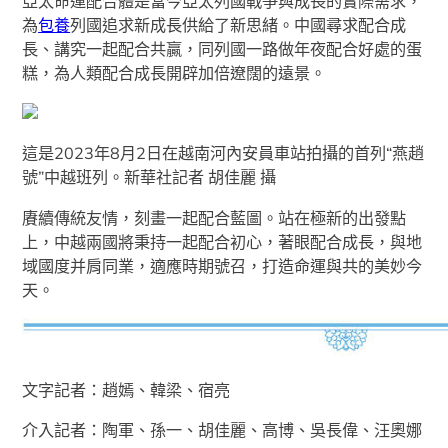
亞太命運配合體是當今亞太列國戰爭與成長的實際需求，
為
包養
列國追求新成長供給了新思緒。中國尋求配合成
長、講究一起配合共贏，同列國一路做年夜配合好處的蛋
糕，為人類配合成長開辟加倍遼闊的遠景。
這是2023年8月2日在越南河內安員車站拍攝的首列“燕趙
號”中越班列。新華社記者 胡佳麗 攝
賡續傳統友情，刻畫一起配合藍圖。站在極新的出發點
上，中越兩國將秉持一起配合初心，著眼配合成長，與地
域國度并肩同業，適應時期號召，打造命運與共的美妙今
天。
文字記者：趙嫣、韓梁、宿亮
介入記者：陶軍、孫一、胡佳麗、高博、吳長偉、汪奧娜