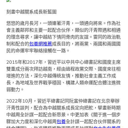
刻畫中越關系成長新藍圖
悠悠的歲月長河，一頭連著汗青，一頭通向將來。作為社
會主義鄰邦和主要一起配合伙伴，類似的汗青際遇和相通
的理念尋求，讓中越結下情同骨肉的友誼。雷同的政治軌
制和配合的
包養網推薦
成長目的，將兩黨、兩國和兩國國
民的命運牢牢聯絡接觸在一路。
2015年和2017年，習近平以中共中心總書記和國度主席
雙重成分兩次拜訪越南，經由過程政黨交際、國度來往相
增進的方法，深化中越傳統友情，推動社會主義工作成
長，為地域及世界戰爭穩固、構建人類命運配合體注進微
弱動力。
2022年10月，習近平總書記同阮富仲總書記在北京舉辦
汗青性談判，配合為中越關系成長定向把舵，擘畫新時期
中越周全計謀一起配合新愿景。中更加表《關于進一個步
驟加大力度和深化中越周
包養
全計謀一起配合伙伴關系的