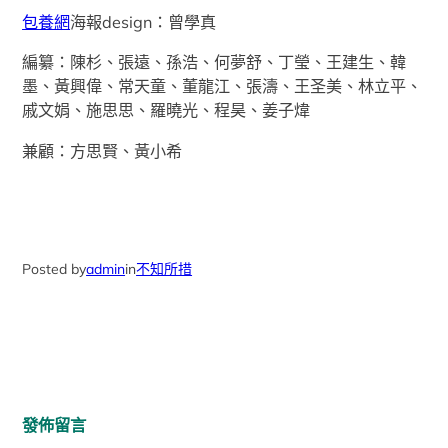
包養網
海報design：曾學真
編纂：陳杉、張遠、孫浩、何夢舒、丁瑩、王建生、韓
墨、黃興偉、常天童、董龍江、張濤、王圣美、林立平、
戚文娟、施思思、羅曉光、程昊、姜子煒
兼顧：方思賢、黃小希
Posted by
admin
in
不知所措
發佈留言