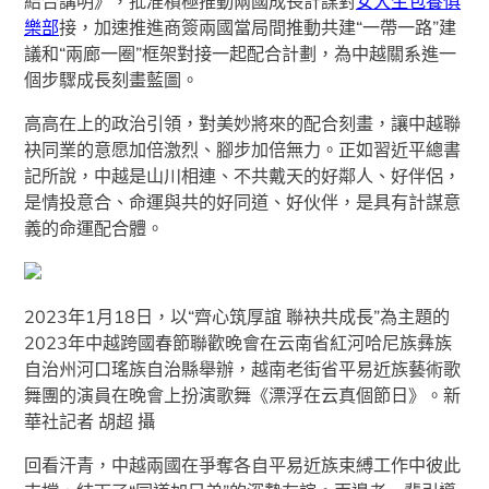
結合講明》，批准積極推動兩國成長計謀對
女大生包養俱
樂部
接，加速推進商簽兩國當局間推動共建“一帶一路”建
議和“兩廊一圈”框架對接一起配合計劃，為中越關系進一
個步驟成長刻畫藍圖。
高高在上的政治引領，對美妙將來的配合刻畫，讓中越聯
袂同業的意愿加倍激烈、腳步加倍無力。正如習近平總書
記所說，中越是山川相連、不共戴天的好鄰人、好伴侶，
是情投意合、命運與共的好同道、好伙伴，是具有計謀意
義的命運配合體。
2023年1月18日，以“齊心筑厚誼 聯袂共成長”為主題的
2023年中越跨國春節聯歡晚會在云南省紅河哈尼族彝族
自治州河口瑤族自治縣舉辦，越南老街省平易近族藝術歌
舞團的演員在晚會上扮演歌舞《漂浮在云真個節日》。新
華社記者 胡超 攝
回看汗青，中越兩國在爭奪各自平易近族束縛工作中彼此