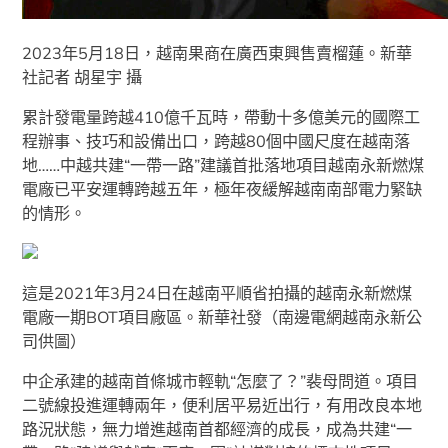
2023年5月18日，越南果商在廣西東興售賣榴蓮。新華
社記者 胡星宇 攝
累計發電量跨越410億千瓦時，帶動十多億美元的國際工
程辦事、技巧和設備出口，跨越80個中國尺度在越南落
地……中越共建“一帶一路”建議首批落地項目越南永新燃煤
電廠已平安運轉跨越五年，極年夜緩解越南南部電力緊缺
的情形。
這是2021年3月24日在越南平順省拍攝的越南永新燃煤
電廠一期BOT項目廠區。新華社發（南邊電網越南永新公
司供圖）
中企承建的越南首條城市輕軌“怎麼了？”裴母問道。項目
二號線投進運轉兩年，便利居平易近出行，有用改良本地
路況狀態，無力增進越南首都經濟的成長，成為共建“一