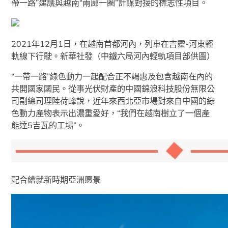
帶一路”建議與越南“兩廊一圈”計謀對接的標志性項目。
2021年12月1日，在越南首都河內，列車在吉靈-河東輕
軌線下行駛。新華社發（中鐵六局河內輕軌項目部供圖）
“一帶一路”綠色動力一起配合正不竭惠及包含越南在內的
共開國家國民。從事光伏財產的中國錦浪科技股份無限公
司副總司理陸荷峰說，近年來西北亞市場對來自中國的綠
色動力產物表示出濃重愛好，“我們在越南樹立了一個產
能達5吉瓦的工場”。
配合繪就新時期亞洲愿景