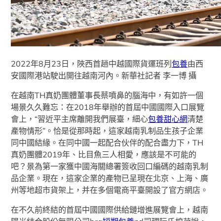
2022年8月23日，陜西首趟中越國際貨運班列
包養
由西
安國際港站駛出開往越南河內。新華社記者 李一博 攝
在越南TH真奶團體董事長蔡噴鼻的腦海中，有如許一個
場景久久難忘：在2018年舉辦的首屆中國國際入口展覽
會上，“習近平主席離開我們展臺，細心
包養甜心網
清楚
產物情形”。恰是從那時起，這家越南乳制品生孩子企業
同中國結緣。在同中國一起配合伙伴的配合盡力下，TH
真奶團體2019年、比目魚三人相愛，應該是不可能的
吧？景為第一家獲中國海關總署簽收回口編碼的越南乳制
品企業。現在，這家企業的產物已呈現在北京、上海、廣
州等地超市貨架上，并在多個電商平臺開設了官方網店。
在不久前終結的首屆中國國際供給鏈增進展覽會上，越南