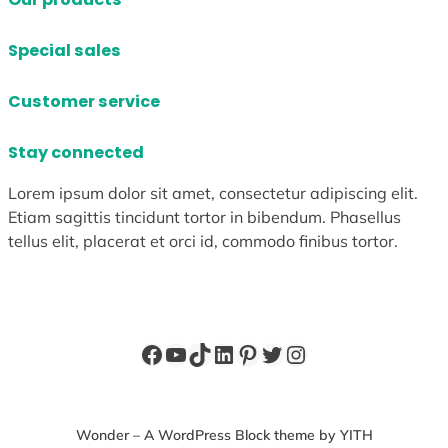
Special sales
Customer service
Stay connected
Lorem ipsum dolor sit amet, consectetur adipiscing elit.
Etiam sagittis tincidunt tortor in bibendum. Phasellus
tellus elit, placerat et orci id, commodo finibus tortor.
Facebook
YouTube
TikTok
LinkedIn
Pinterest
X
Instagram
Wonder – A WordPress Block theme by YITH