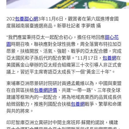
202
包養甜心網
3年11月6日，觀賞者在第六屆進博會國
度展越南展臺遴選商品。新華社記者 李夢嬌 攝
“我們應當秉持亞太一起配合初心，擔任任地回應
甜心花
園
時期召喚，聯袂應對全球性挑釁，周全落實布特拉加亞
愿景，扶植開放、活氣、強韌、戰爭的亞太配合體，完成
亞太國民和子孫后代的配合繁華。”11月17日，
包養網
在
美國舊金山舉辦的亞太經合組織第三十次引導人非正式會
議上，習近平主席寄語亞太成長下一個“黃金三十年”。
柬埔寨亞洲愿景研討院研討員通孟戴維以為，中國與東盟
在自貿區扶植
包養網評價
、共建“一帶一路”、三年夜全球
建議等框架內的一起配合，將為地域高東西的品質成長供
給微弱動力，推進列國配合扶植
包養網
戰爭、繁華和命運
與共的將來。
印尼智庫亞洲立異研討中間主席班邦·蘇爾約諾說，構建