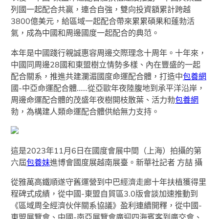
列國一起配合共贏，連合自強，雙向投資額累計跨越
3800億美元，給區域一起配合帶來累累碩果和蓬勃活
氣，成為中國和周邊國度一起配合的典范。
本年是中國踐行親誠惠容周邊交際理念十周年。十年來，
中國同周邊28國和東盟樹立情勢多樣、內在豐盛的一起
配合關系，推進共建瀾湄國度命運配合體，打造中
包養網
國-中亞命運配合體……從亞歐年夜陸腹地到承平洋沿岸，
周邊命運配合體的茂盛年夜樹開枝散葉、活力勃
包養網
勃，為構建人類命運配合體供給無力支持。
這是2023年11月6日在國度會展中間（上海）拍攝的第
六屆
包養妹
進博會國度展越南展臺。新華社記者 方喆 攝
從雅萬高鐵順遂守舊運營到中巴經濟走廊十年扶植獲得里
程碑式成績，從中國-東盟自貿區3.0版會談加速推動到
《區域周全經濟伙伴關系協議》盈利連續開釋，從中國-
東盟展覽會、中國-南亞展覽會廣迎四海賓客到廣交會、