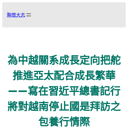
跳
至
胸懷大志
主
要
內
容
為中越關系成長定向把舵
推進亞太配合成長繁華
——寫在習近平總書記行
將對越南停止國是拜訪之
包養行情際