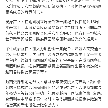
支撐，結下了“同道加兄弟”的深摯友誼。兩邊老一輩引導
人創作發明和培養的中越傳統友情，至今仍然是兩黨兩國
關系成長的可貴財富。
安身當下，在兩國樹立周全計謀一起配合伙伴關系15周
年基本上，兩邊就晉陞兩國關系定位告竣共鳴，可謂瓜熟
蒂落。這合適兩國配合愿看和配合好處，也有利于地域和
世界戰爭與成長，將為兩國關系開辟加倍光亮的遠景。
深化政治互信，加大力度務虛一起配合，豐盛人文交通。
習近平總書記此次拜訪，必將成為中越關系史上又一主要
里程碑，為筑牢兩國關系成長的社會基礎、完成兩國各自
穩固和成長、推進兩國關系再上新臺階作出更年夜進獻。
越南各界對此高度等待。
越南交際部前副部長、前駐華年夜使阮文詩表現，越中關
系的不竭成長合適兩國國民的好處與訴求，合適時期成長
年夜勢。等待習近平總書記再訪越南，同阮富仲總書記配
合策劃越中關系成長年夜計，為雙邊關系成長步進政治互
信更高的新階段注進微弱動力。