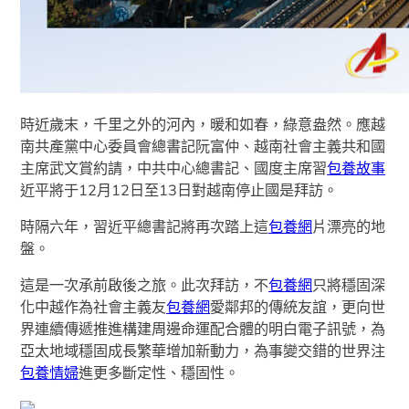
時近歲末，千里之外的河內，暖和如春，綠意盎然。應越
南共產黨中心委員會總書記阮富仲、越南社會主義共和國
主席武文賞約請，中共中心總書記、國度主席習
包養故事
近平將于12月12日至13日對越南停止國是拜訪。
時隔六年，習近平總書記將再次踏上這
包養網
片漂亮的地
盤。
這是一次承前啟後之旅。此次拜訪，不
包養網
只將穩固深
化中越作為社會主義友
包養網
愛鄰邦的傳統友誼，更向世
界連續傳遞推進構建周邊命運配合體的明白電子訊號，為
亞太地域穩固成長繁華增加新動力，為事變交錯的世界注
包養情婦
進更多斷定性、穩固性。