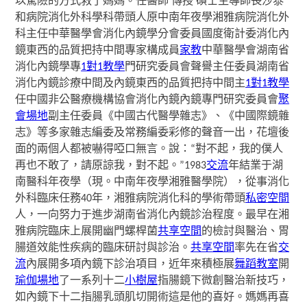
以驚險的方式救了媽媽。任醫師 傳授 碩士生導師
長沙泰
和病院消化外科學科帶頭人
原中南年夜學湘雅病院消化外
科主任
中華醫學會消化內鏡學分會委員
國度衛計委消化內
鏡東西的品質把持中間專家構成員
家教
中華醫學會湖南省
消化內鏡學專
1對1教學
門研究委員會聲譽主任委員
湖南省
消化內鏡診療中間及內鏡東西的品質把持中間主
1對1教學
任
中國非公醫療機構協會消化內鏡內鏡專門研究委員會
聚
會場地
副主任委員
《中國古代醫學雜志》、《中國際鏡雜
志》等多家雜志編委及常務編委彩修的聲音一出，花壇後
面的兩個人都被嚇得啞口無言。說：“對不起，我的僕人
再也不敢了，請原諒我，對不起。”
1983
交流
年結業于湖
南醫科年夜學（現。中南年夜學湘雅醫學院），從事消化
外科臨床任務40年，湘雅病院消化科的學術帶頭
私密空間
人，一向努力于進步湖南省消化內鏡診治程度。最早在湘
雅病院臨床上展開幽門螺桿菌
共享空間
的檢討與醫治、胃
腸道效能性疾病的臨床研討與診治。
共享空間
率先在省
交
流
內展開多項內鏡下診治項目，近年來積極展
舞蹈教室
開
瑜伽場地
了一系列十二
小樹屋
指腸鏡下微創醫治新技巧，
如內鏡下十二指腸乳頭肌切開術這是他的喜好。媽媽再喜