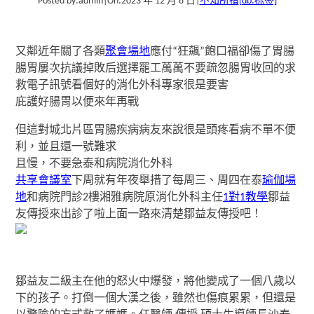
Posted by:
admin
|
On:
2023 年 12 月 8 日
|
不知所措
[db:标签]
又鄰近年關了
各類
聚會場地
應付“狂飆”
飽口福卻傷了胃腸
腸胃屢次抗議掉敗后選擇罷工
萬萬不要疏忽腸胃收回的求
救電子訊號
看個好的消化外科專家很是要害
庇護好腸胃以便來年再戰
但這對城北片區
胃腸疾病病友來說很是頭疼
看病不單不便
利，並且還一號難求
且慢，不要急
泰和病院消化外科
共享會議室
下周就有年夜舉措了
每周三、周四在泰
瑜伽場
地
和病院門診2樓
湘雅病院原消化外科主任
1對1教學
鄒益
友傳授來出診了啦
上面一路來清楚鄒益友傳授吧！
鄒益友
二級主在他的怒火中爆發，將他變成了一個八歲以
下的孩子。打倒一個大漢之後，雖然也傷痕累累，但還是