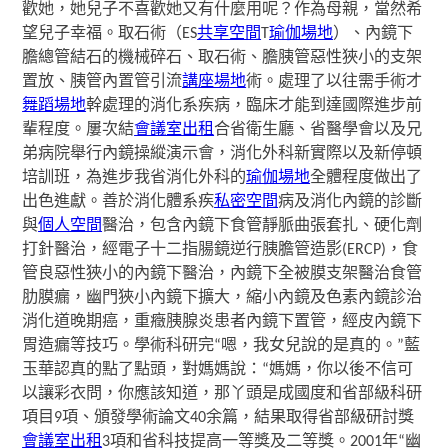
歡她，她兒子不喜歡她又有什麼用呢？作為母親，當然希
望兒子幸福。取石術（ES
共享空間
T
瑜伽場地
）、內鏡下
膽總管結石的機械碎石、取石術、膽胰管惡性狹小的支架
置放、胰管內置管引流
講座場地
術。處理了以往需手術才
舞蹈場地
幹處理的消化系疾病，臨床才能到達國際進步前
輩程度。屢次結
會議室出租
合省衛生廳、省醫學會以及兄
弟病院舉行內鏡操縱演示會，消化外科新實際以及新停頓
培訓班，為進步我省消化外科的
瑜伽場地
全體程度做出了
出色進獻。
善於
消化體系疾
私密空間
病及消化內鏡的診斷
與
個人空間
醫治，包含內鏡下食管靜脈曲張套扎、硬化劑
打針醫治，經電子十二指腸鏡逆行胰膽管造影(ERCP)，食
管良惡性狹小的內鏡下醫治，內鏡下全被膜支架醫治食管
肋膜瘺，幽門狹小內鏡下擴大，縮小內鏡及色素內鏡診治
消化道晚期癌，重癥胰腺炎患者內鏡下置管，經皮內鏡下
胃造瘺等技巧。
學術科研
完“嗯，我女兒說的是真的。”藍
玉華認真的點了點頭，對媽媽說：“媽媽，你以後不信可
以讓彩衣問，你應該知道，那丫頭是成國度和省部級科研
項目9項、頒發學術論文40余篇，結果取得省部級研討獎
會議室出租
3項和省科技提高一等獎及二等獎。
2001年“幽