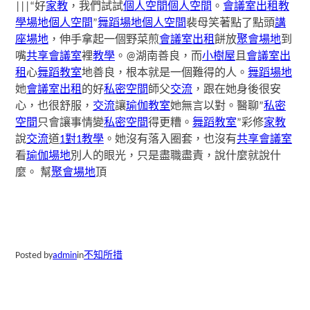
|||“好
家教
，我們試試
個人空間
個人空間
。
會議室出租
教
學場地
個人空間
”
舞蹈場地
個人空間
裴母笑著點了點頭
講
座場地
，伸手拿起一個野菜煎
會議室出租
餅放
聚會場地
到
嘴
共享會議室
裡
教學
。@湖南善良，而
小樹屋
且
會議室出
租
心
舞蹈教室
地善良，根本就是一個難得的人。
舞蹈場地
她
會議室出租
的好
私密空間
師父
交流
，跟在她身後很安
心，也很舒服，
交流
讓
瑜伽教室
她無言以對。醫聊”
私密
空間
只會讓事情變
私密空間
得更糟。
舞蹈教室
”彩修
家教
說
交流
道
1對1教學
。她沒有落入圈套，也沒有
共享會議室
看
瑜伽場地
別人的眼光，只是盡職盡責，說什麼就說什
麼。 幫
聚會場地
頂
Posted by
admin
in
不知所措