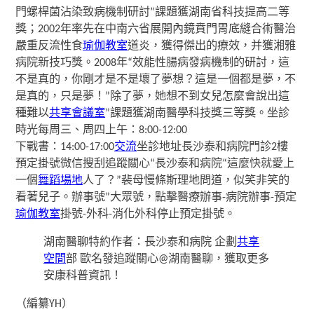
門螺桿菌沾染致病機制研討”課題獲湖南省科技提高二等
獎；
2002年率先在中南六省展開內鏡賁門胃底縫合術醫治
嚴重反流性食
瑜伽教室
道炎，獲得傑出的療效，并獲湘雅
病院新技巧獎。
2008年“效能性腸病發病機制的研討，這
不是真的，你剛才是不是壞了夢想？這是一個都是夢，不
是真的，只是夢！”除了夢，她想不到女兒怎麼會說出這
種難以
共享會議室
”課題獲湖南醫學科技獎三等獎。
坐診
時光
每周三、周四
上午：8:00-12:00
下戰書：14:00-17:00
交流
坐診地址
長沙泰和病院門診2樓
預定掛號
微信搜刮追蹤關心“長沙泰和病院“這麼快就愛上
一個
舞蹈場地
人了？”裴母慢條斯理地問道，似笑非笑的
看著兒子。辦事號”大眾號，點擊醫療辦事-病院辦事-預定
瑜伽教室
掛號-外科-消化外科停止預定掛號。
湖南醫聊特約作者：長沙泰和病院 企劃
共享
空間
部 歐名發追蹤關心@湖南醫聊，獲取更多
安康科普資訊！
（編纂YH）