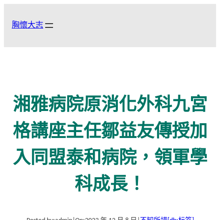
跳
至
胸懷大志
主
要
內
容
湘雅病院原消化外科九宮
格講座主任鄒益友傳授加
入同盟泰和病院，領軍學
科成長！