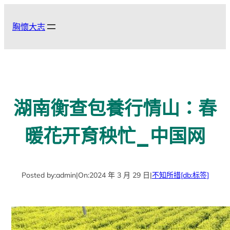
跳
至
胸懷大志
主
要
內
容
湖南衡查包養行情山：春
暖花开育秧忙_中国网
Posted by:
admin
|
On:
2024 年 3 月 29 日
|
不知所措
[db:标签]