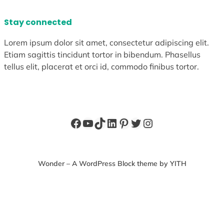
Stay connected
Lorem ipsum dolor sit amet, consectetur adipiscing elit.
Etiam sagittis tincidunt tortor in bibendum. Phasellus
tellus elit, placerat et orci id, commodo finibus tortor.
Facebook
YouTube
TikTok
LinkedIn
Pinterest
X
Instagram
Wonder – A WordPress Block theme by YITH