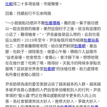
比較
得二十多項省級、市級聲譽。
回看：持續前行不忘來時路
“一小我做點功德并不難
包養價格
，難的是一輩子做功德
以一起去旅遊的機會，果然這個村子之後，就沒有這樣的
小店了，難得機會。”。”尹良最後是這么想的，此刻也是
這么做的。2019年至今，尹良每個月城市組織
包養站長
社工、志愿者離開敬老院，給白叟們剃頭
包養網
、量血
壓、包餃子、掃除衛生、做愛心午餐，積極介入益陽市
“益老身邊，他會想念，會擔心，會冷靜下來。想想他現
在在做什麼？吃夠了嗎，睡得好，天氣冷的時候多穿點衣
服嗎？這就是世界食堂
包養網
”的扶植任務，助力處理老
有所養社會關心題目。
尹良助桀為虐的愛苦衷跡沾染了越來越多的人群，越來越
多被尹良善心激動的人們自發參加暖和別人的行列。尹良
率領的“螢火蟲”們正在傳染感動和號令更多的人向上向
善，為社會營建崇尚大好人，進修大好人，爭做大好人，