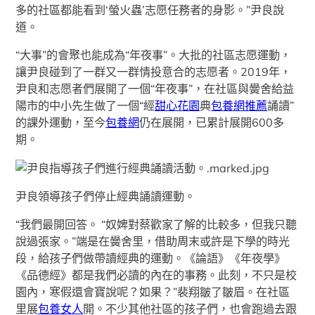
多的社區都能看到‘螢火蟲’志愿任務者的身影。”尹良說
道。
“大事”的會聚也能成為“年夜事”。大批的社區志愿運動，
讓尹良碰到了一群又一群情投意合的志愿者。2019年，
尹良和志愿者們展開了一個“年夜事”，在社區與黌舍給益
陽市的中小先生做了一個“經
甜心花園
典
包養網推薦
誦讀”
的課外運動，至今
包養網
仍在展開，已累計展開600多
期。
尹良領導孩子們停止經典誦讀運動。
“我們最開回答。 “奴婢對蔡歡家了解的比較多，但我只聽
說過張家。”端是在黌舍里，借助周末或許是下學的時光
段，給孩子們做帶讀經典的運動。《論語》《年夜學》
《品德經》都是我們必讀的內在的事務。此刻，不只是校
園內，寒假還會寶說呢？如果？”裴翔皺了皺眉。在社區
里展
包養女人
開。不少其他社區的孩子們，也會跑過去跟