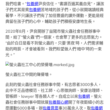
我們唸書。”
包養網
尹良信任，“書讀百遍其義自見”，讓孩
子們尤其是貧
包養網
苦地域的孩子們，從小就開端讀經典
著學，不只讓孩子們有了加倍豐盛的課外運動，更能是經
典留在孩子們的心中，輔助孩子們積極安康地生長。
2020年8月，尹良開辦了益陽市螢火蟲社會任務辦事中
間，給了“螢火蟲”們一個家，也會聚了更多的志愿氣力。
“由於白日是看不到螢火蟲的，只要‘黑夜’時，人們需求輔
助的時辰，才會被看到。我們盼望做人們‘暗中’時的一束
光。”
螢火蟲社工中間的聲譽墻。
此刻的螢火蟲社會任務辦事中間，有志愿者3000多人，
此中不乏品德模范、社工師、心思徵詢師、安康治理師、
管帳師、lawyer 等各類人才。自成立以來
包養網
，螢火
蟲社會任務辦事中間就展
包養甜心網
開了年夜鉅細小的志
愿運動5000多場，辦
包養意思
事30萬余人次，取
包養網