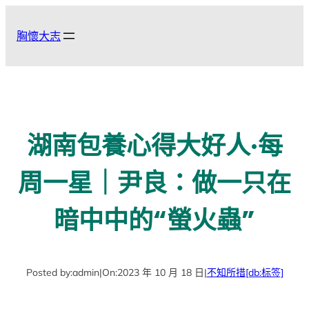
跳
至
胸懷大志
主
要
內
容
湖南包養心得大好人·每
周一星｜尹良：做一只在
暗中中的“螢火蟲”
Posted by:
admin
|
On:
2023 年 10 月 18 日
|
不知所措
[db:标签]