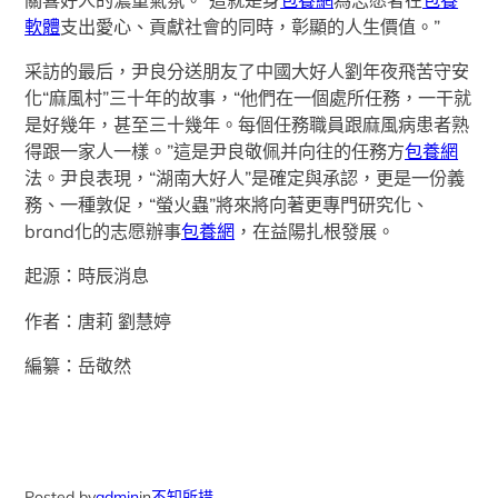
關喜好人的濃重氣氛。“這就是身
包養網
為志愿者在
包養
軟體
支出愛心、貢獻社會的同時，彰顯的人生價值。”
采訪的最后，尹良分送朋友了中國大好人劉年夜飛苦守安
化“麻風村”三十年的故事，“他們在一個處所任務，一干就
是好幾年，甚至三十幾年。每個任務職員跟麻風病患者熟
得跟一家人一樣。”這是尹良敬佩并向往的任務方
包養網
法。尹良表現，“湖南大好人”是確定與承認，更是一份義
務、一種敦促，“螢火蟲”將來將向著更專門研究化、
brand化的志愿辦事
包養網
，在益陽扎根發展。
起源：時辰消息
作者：唐莉 劉慧婷
編纂：岳敬然
Posted by
admin
in
不知所措