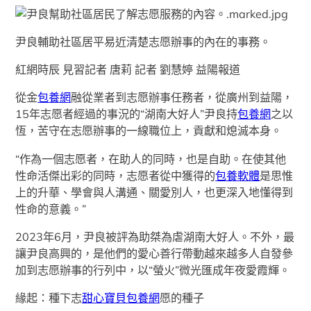
尹良輔助社區居平易近清楚志愿辦事的內在的事務。
紅網時辰 見習記者 唐莉 記者 劉慧婷 益陽報道
從金
包養網
融從業者到志愿辦事任務者，從廣州到益陽，
15年志愿者經過的事況的“湖南大好人”尹良持
包養網
之以
恆，苦守在志愿辦事的一線職位上，貢獻和熄滅本身。
“作為一個志愿者，在助人的同時，也是自助。在使其他
性命活傑出彩的同時，志愿者從中獲得的
包養軟體
是思惟
上的升華、學會與人溝通、關愛別人，也更深入地懂得到
性命的意義。”
2023年6月，尹良被評為助桀為虐湖南大好人。不外，最
讓尹良高興的，是他們的愛心善行帶動越來越多人自發參
加到志愿辦事的行列中，以“螢火”微光匯成年夜愛霞輝。
緣起：種下志
甜心寶貝包養網
愿的種子