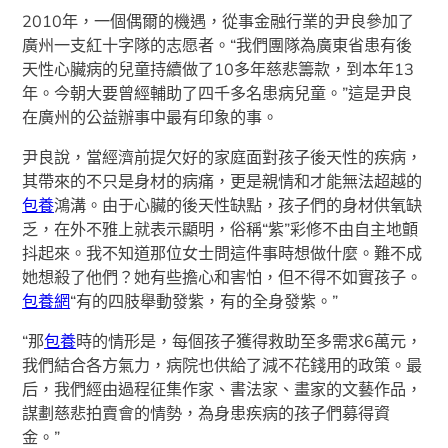
2010年，一個偶爾的機遇，從事金融行業的尹良參加了
廣州一支紅十字隊的志愿者。“我們團隊為廣東省患有後
天性心臟病的兒童持續做了10多年慈悲籌款，到本年13
年。今朝大要曾經輔助了四千多名患病兒童。”這是尹良
在廣州的公益辦事中最有印象的事。
尹良說，當經濟前提欠好的家庭面對孩子後天性的疾病，
其帶來的不只是身材的病痛，更是親情和才能無法超越的
包養
鴻溝。由于心臟的後天性缺點，孩子們的身材供氧缺
乏，在外不雅上就表示顯明，俗稱“紫”彩修不由自主地顫
抖起來。我不知道那位女士問這件事時想做什麼。難不成
她想殺了他們？她有些擔心和害怕，但不得不如實孩子。
包養網
“有的四肢舉動發紫，有的全身發紫。”
“那
包養
時的情形是，每個孩子獲得救助至多需求6萬元，
我們結合各方氣力，病院也供給了減不花錢用的政策。最
后，我們經由過程征集作家、書法家、畫家的文藝作品，
謀劃慈悲拍賣會的情勢，為身患疾病的孩子們募得資
金。”