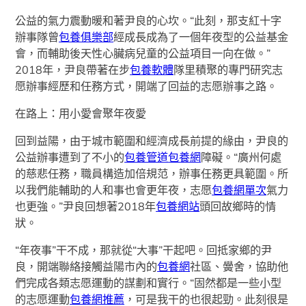
公益的氣力震動暖和著尹良的心坎。“此刻，那支紅十字
辦事隊曾
包養俱樂部
經成長成為了一個年夜型的公益基金
會，而輔助後天性心臟病兒童的公益項目一向在做。”
2018年，尹良帶著在步
包養軟體
隊里積聚的專門研究志
愿辦事經歷和任務方式，開端了回益的志愿辦事之路。
在路上：用小愛會聚年夜愛
回到益陽，由于城市範圍和經濟成長前提的緣由，尹良的
公益辦事遭到了不小的
包養管道
包養網
障礙。“廣州何處
的慈悲任務，職員構造加倍規范，辦事任務更具範圍。所
以我們能輔助的人和事也會更年夜，志愿
包養網單次
氣力
也更強。”尹良回想著2018年
包養網站
頭回故鄉時的情
狀。
“年夜事”干不成，那就從“大事”干起吧。回抵家鄉的尹
良，開端聯絡接觸益陽市內的
包養網
社區、黌舍，協助他
們完成各類志愿運動的謀劃和實行。“固然都是一些小型
的志愿運動
包養網推薦
，可是我干的也很起勁。此刻很是