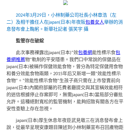
2024年3月29日，小林制藥公司社長小林章浩（左
二）及相干擔任人在japan(日本)年夜阪
包養女人
舉辦的消
息發布會上鞠躬。新華社記者 張笑宇 攝
監管存在破綻
此次事務裸露出japan(日本)“效
包養網
能性標示食
包
養網推薦
物”軌制的平安隱患。我們口中常說的保健品在
japan(日本)被稱作保健效能食物，曾分為特定保健用食物
和養分效能食物兩類，2015年后又新增一類“效能性標示
食物”。“效能性標示食物”生孩子商只需在上市發賣前向
japan(日本)內閣府部屬的花費者廳提交與其宣稱效能相符
的迷信根據停止存案即可，無需japan(日本)當局部分審批
允許。這種絕對寬松的監管機制，能夠招致有關各方在平
安性查驗上存在忽視。
japan(日本)厚生休息年夜臣武見敬三在消息發布會上
說，從最早呈現安康題目陳述到小林制藥宣布召回產物距