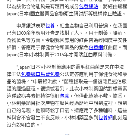
以為該化合物能夠是有題目的成分
包養網站
，將經由過程
japan(日本)國立醫藥品食物衛生研討所等機構停止驗證。
申屠銀洪表現
包養
，紅曲產物自己利用普遍，在我國
已有1000余年應用汗青是找對了人。，用于制藥、釀酒、
食物著色等方面。今朝我國應用的紅曲菌為經國度平安性
評價、答應用于保健食物和藥品的紫色
包養網
紅曲菌。而
japan(日本)小林制藥于2016年才開端紅曲原料制備。
“japan(日本)小林制藥應用的叢毛紅曲菌是未在中法
律王法
包養網車馬費
包養
公法定答應利用于保健食物和藥
品的菌株。”申屠銀洪說，“菌種拔取是一個復雜且迷信嚴
謹的經過歷程。很遺憾看到，此次小林制藥固然對橘霉素
這種致病毒素把持得很好
包養
，但僅此遠遠不敷。據悉，
小林制藥題目批次產物在壓片經過歷程中想到這裡，想到
自己的母親，他頓時鬆了口氣。還應用了多種輔料，這些
輔料會不會發生不良反映，小林制藥至多到
包養網
此刻是
沒有說明白的。”