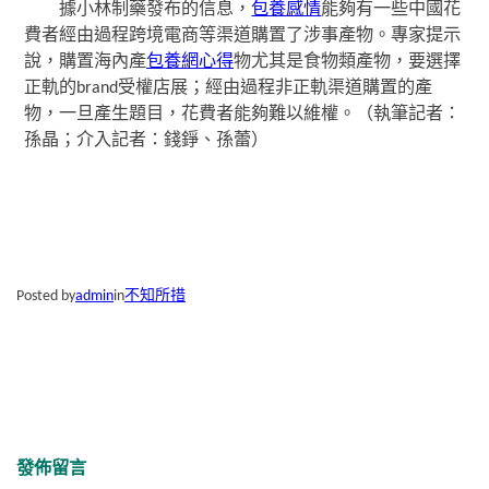
據小林制藥發布的信息，
包養感情
能夠有一些中國花
費者經由過程跨境電商等渠道購置了涉事產物。專家提示
說，購置海內產
包養網心得
物尤其是食物類產物，要選擇
正軌的brand受權店展；經由過程非正軌渠道購置的產
物，一旦產生題目，花費者能夠難以維權。（執筆記者：
孫晶；介入記者：錢錚、孫蕾）
Posted by
admin
in
不知所措
發佈留言