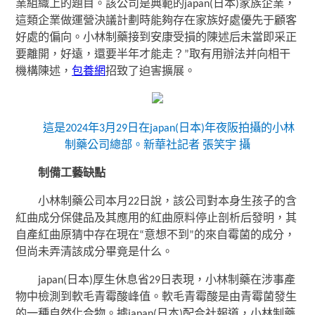
業組織上的題目。該公司是典範的japan(日本)家族企業，
這類企業做運營決議計劃時能夠存在家族好處優先于顧客
好處的偏向。小林制藥接到安康受損的陳述后未當即采正
要離開，好遠，還要半年才能走？”取有用辦法并向相干
機構陳述，
包養網
招致了迫害擴展。
這是2024年3月29日在japan(日本)年夜阪拍攝的小林
制藥公司總部。新華社記者 張笑宇 攝
制備工藝缺點
小林制藥公司本月22日說，該公司對本身生孩子的含
紅曲成分保健品及其應用的紅曲原料停止剖析后發明，其
自產紅曲原猜中存在現在“意想不到”的來自霉菌的成分，
但尚未弄清該成分畢竟是什么。
japan(日本)厚生休息省29日表現，小林制藥在涉事產
物中檢測到軟毛青霉酸峰值。軟毛青霉酸是由青霉菌發生
的一種自然化合物。據japan(日本)配合社報道，小林制藥