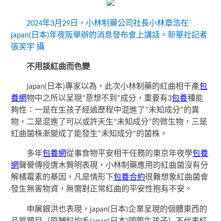
2024年3月29日，小林制藥公司社長小林章浩在
japan(日本)年夜阪舉辦的消息發布會上講話。新華社記者
張笑宇 攝
不用談紅曲而色變
japan(日本)專家以為，此次小林制藥的紅曲相干產
包
養網
物中之所以呈現“意想不到”成分，重要有3
包養
種能
夠性：一是在生孩子經過歷程中混進了“未知成分”的異
物，二是混進了可以或許天生“未知成分”的微生物，三是
紅曲菌株漸變成了能發生“未知成分”的菌株。
多年
包養網
從事食物平安相干任務的東京年夜學
包養
網
聲譽傳授唐木賢明表現，小林制藥應用的紅曲菌沒有分
解橘霉素的基因，凡是情形下
包養合約
很難想象紅曲菌會
發生無害物資，無需對正常紅曲的平安性抱有不安。
申屠銀洪也表現，japan(日本)企業呈現的個體東西的