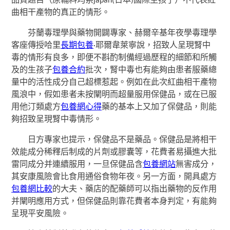
品質題目（原輔料均系japan(日本)國際生孩子）不代表紅
曲相干產物的真正的情形。
芬蘭毒理學與藥物開闢專家、赫爾辛基年夜學毒理學
客座傳授哈里
長期包養
·耶爾韋萊寧說，招致人呈現腎中
毒的情形有良多，即便不斟酌制備經過歷程的細節和所觸
及的生孩子
包養合約
批次，腎中毒也有能夠由患者服藥總
量中的活性成分自己超標惹起。例如在此次紅曲相干產物
風浪中，假如患者未按闡明而超量服用保健品，或在已服
用他汀類處方
包養網心得
藥的基本上又加了保健品，則能
夠招致呈現腎中毒情形。
日方專家也提示，保健品不是藥品。保健品是將相干
效能成分稀釋后制成的片劑或膠囊等，花費者易攝進大批
雷同成分并連續服用，一旦保健品含
包養網站
無害成分，
其安康風險會比食用通俗食物年夜。另一方面，開具處方
包養網比較
的大夫、藥店的配藥師可以指出藥物的反作用
并闡明應用方式，但保健品則靠花費者本身判定，有能夠
呈現平安風險。