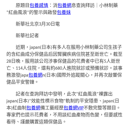
原題目
包養感情
：消
包養網
息查詢拜訪｜小林制藥
“紅曲風浪”的警示與啟發
包養妹
新華社北京3月30日電
新華社記者
近期，japan(日本)有多人在服用小林制藥公司生孩子
的含紅曲成分保健品后因腎臟疾病住院甚至逝世亡。截至
28日晚，服用該公司涉事保健品的花費者中已有5人逝世
亡、114人住院，還有約680人進院就診或預備就診。該事
務激發japa
包養網
n(日本)國際外追蹤關心，并再次敲響保
健品平安警鐘。
記者在查詢拜訪中發明，此次“紅曲風浪”裸露出
japan(日本)“效能性標示食物”軌制的平安隱患、japan(日
本)紅曲制
包養網
備工藝經歷
包養網VIP
不敷完整等題目。
專家們也提示花費者，不用談紅曲產物而色變，但要感性
看待、謹嚴購置這類保健品。