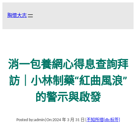
跳
至
胸懷大志
主
要
內
容
消一包養網心得息查詢拜
訪｜小林制藥“紅曲風浪”
的警示與啟發
Posted by:
admin
|
On:
2024 年 3 月 31 日
|
不知所措
[db:标签]