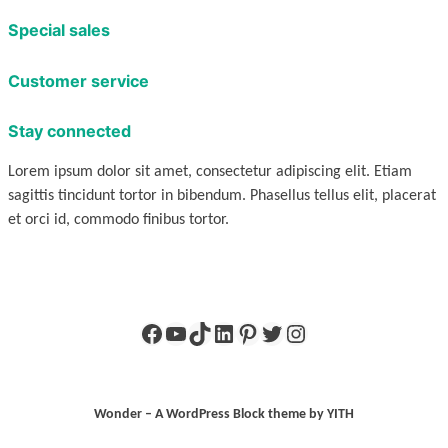
Special sales
Customer service
Stay connected
Lorem ipsum dolor sit amet, consectetur adipiscing elit. Etiam
sagittis tincidunt tortor in bibendum. Phasellus tellus elit, placerat
et orci id, commodo finibus tortor.
Facebook
YouTube
TikTok
LinkedIn
Pinterest
X
Instagram
Wonder – A WordPress Block theme by YITH