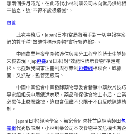
離兩個多月時光，在此時代小林制藥公司未向當局供給相
干信息，這“不得不說很遺憾”。
包養
此次事務后，japan(日本)當局將著手對一切申報存案
過的數千種“效能性標示食物”實行緊迫檢討。
中國農業年夜學食物迷信與養分工程學院博士生導師
朱毅表現，jap
包養
an(日本)對“效能性標示食物”準進寬
松。比擬較我國事注冊制與存案制
包養網
相聯合，既抓
面，又抓點，監管更嚴厲。
中國中藥協會中藥發酵藥物專委會發酵中藥飲片技巧
專家組組長申屠銀洪表現，藥品和保健食物上市后，企業
必需停止嚴厲監控，這包含但盡不只限于不良反映陳述軌
制。
japan(日本)經濟學家、無窮合同會社首席經濟師田
包
養網
代秀敏表現，小林制藥公司本次食物平安危機也有企