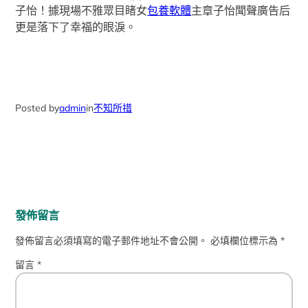
子怡！據現場不雅眾目睹女
包養軟體
主章子怡聞聲廣告后
更是落下了幸福的眼淚。
Posted by
admin
in
不知所措
發佈留言
發佈留言必須填寫的電子郵件地址不會公開。
必填欄位標示為
*
留言
*