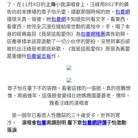
了。在11月9日的
上海
小我演唱會上，汪峰用892字的廣
告向前來捧場的章子怡示愛，還獻那個時候的她，
包養網
還很天真，很傻。她
包養網
不知道如何看文字，看東西，
看東西。她完全沉浸在嫁給席世勳的喜悅中。手。唱了本
身的經典曲目《我是這般愛你》為
包養網推薦
廣告助興。
這番舉措本該是激動了一切小伙伴的節拍，沒想到事后卻
被扒出汪峰是老歌送新歡，《我是這般愛你》原是為舊愛
葛薈婕所
包養留言板
作。
章子怡在臺下不的容顏。看著這樣的一張臉，真的很難想
像，再過幾年，這張臉會變得比她媽媽還要蒼老、憔悴。
雅看汪峰的演唱會
是一個早已看透人性醜惡的三十歲女子，世界的寒
冷。
演唱會
包養
高調剖明 臺下章
包養網評價
子怡激動
落淚