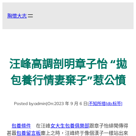
跳
至
胸懷大志
主
要
內
容
汪峰高調剖明章子怡 “拋
包養行情妻棄子”惹公憤
Posted by:
admin
|
On:
2023 年 9 月 6 日
|
不知所措
[db:标签]
包養條件
在汪峰
女大生包養俱樂部
跟章子怡緋聞傳得
甚囂
包養留言板
塵上之時，汪峰終于像個漢子一樣站出來