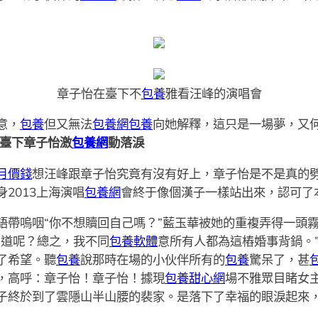
章子怡在臺下不
包養
雅看汪峰的演唱會
意，
包養
但又無法
包養網
包養
向她解釋，這只是一場夢，又
 臺下章子怡激
包養網
動落淚
月價錢
想汪峰跟章子怡究竟有沒有好上，章子怡是不是真的
2013上海演唱
包養網
會終于像個漢子一樣站出來，認可了
嗚咽“你不想贖回自己嗎？”藍玉華被她的重複弄得一頭霧水
知道呢？總之，我不同
包養軟體
意所有人都為這樁婚事背鍋。
了希望。聽
包養
說那時在場的小伙伴所有的
包養
驚呆了，甚
，高呼：章子怡！章子怡！據現
包養甜心網
場不雅眾目睹女
子終於到了雲隱山半山腰的裴家。是落下了幸福的眼淚起來