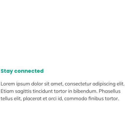
Stay connected
Lorem ipsum dolor sit amet, consectetur adipiscing elit.
Etiam sagittis tincidunt tortor in bibendum. Phasellus
tellus elit, placerat et orci id, commodo finibus tortor.