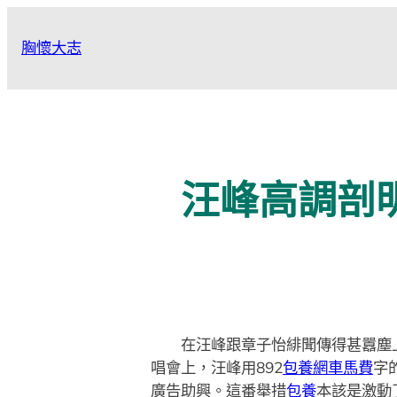
跳
至
胸懷大志
主
要
內
容
汪峰高調剖明
在汪峰跟章子怡緋聞傳得甚囂塵上
唱會上，汪峰用892
包養網車馬費
字
廣告助興。這番舉措
包養
本該是激動