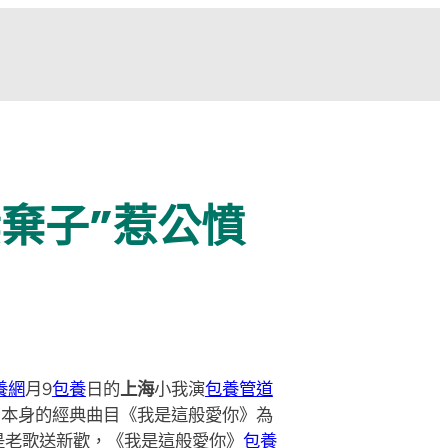
妻棄子”惹公憤
養網
月9
包養
日的
上海
小我演
包養管道
了本身的經典曲目《我是這般愛你》為
是老歌送新歡，《我是這般愛你》
包養