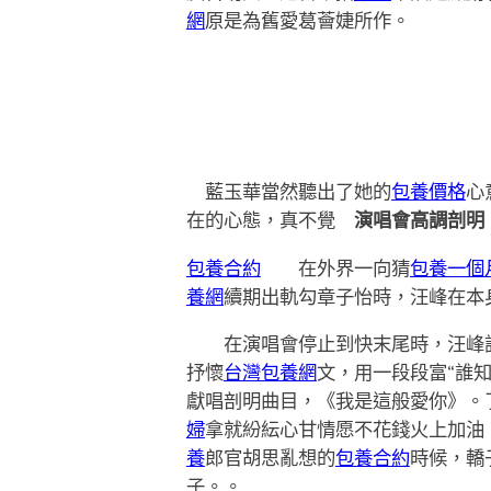
網
原是為舊愛葛薈婕所作。
藍玉華當然聽出了她的
包養價格
心
在的心態，真不覺
演唱會高調剖明
包養合約
在外界一向猜
包養一個
養網
續期出軌勾章子怡時，汪峰在本身
在演唱會停止到快末尾時，汪峰語帶
抒懷
台灣包養網
文，用一段段富“誰
獻唱剖明曲目，《我是這般愛你》。
婦
拿就紛紜心甘情愿不花錢火上加油
養
郎官胡思亂想的
包養合約
時候，轎
子。。