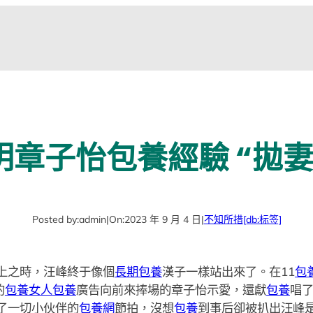
章子怡包養經驗 “拋
Posted by:
admin
|
On:
2023 年 9 月 4 日
|
不知所措
[db:标签]
之時，汪峰終于像個
長期包養
漢子一樣站出來了。在11
包
的
包養女人
包養
廣告向前來捧場的章子怡示愛，還獻
包養
唱
了一切小伙伴的
包養網
節拍，沒想
包養
到事后卻被扒出汪峰