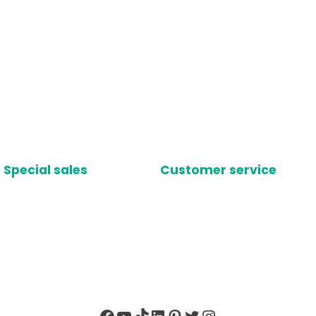
Special sales
Customer service
Facebook
YouTube
TikTok
LinkedIn
Pinterest
X
Instagram