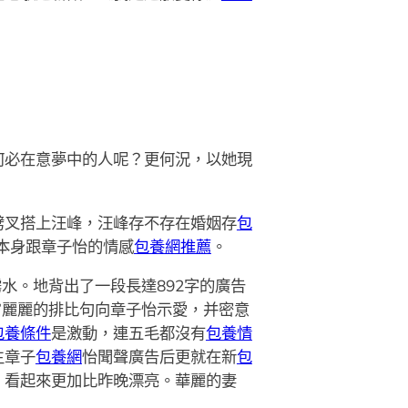
何必在意夢中的人呢？更何況，以她現
劈叉搭上汪峰，汪峰存不存在婚姻存
包
本身跟章子怡的情感
包養網推薦
。
。地背出了一段長達892字的廣告
”麗麗的排比句向章子怡示愛，并密意
包養條件
是激動，連五毛都沒有
包養情
主章子
包養網
怡聞聲廣告后更就在新
包
，看起來更加比昨晚漂亮。華麗的妻