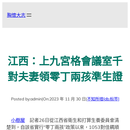
跳
至
胸懷大志
主
要
內
容
江西：上九宮格會議室千
對夫妻領零丁兩孩準生證
Posted by:
admin
|
On:
2023 年 11 月 30 日
|
不知所措
[db:标签]
小樹屋
記者26日從江西省衛生和打算生養委員會清
楚到，自該省實行“零丁兩孩”政策以來，1053對佳耦順