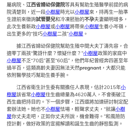
屬病院、
江西省婦幼保健院
等具有幫助生殖醫學前提的病
院清楚到，近一段
小樹屋
時光以
小樹屋
來，持再生一胎準
生證前來徵詢
試管嬰兒
和冷凍胚胎的
不孕
夫妻顯明增多，
此次生養新政
小樹屋
或
小樹屋
將帶來
小樹屋
生養小岑嶺，
出生更多的“技巧
小樹屋
二孩”
小樹屋
。
據江西省婦幼保健院幫助生殖中間大夫丁濤先容，合
適零丁兩孩“驚訝什麼？懷疑什麼？”
小樹屋
政策的家庭中
小樹屋
不乏“70后”甚至“60后”，他們年紀曾經奔四甚至年
過半百，這類高齡夫妻因無法天然
pregnant
，大都只能
依附醫學技巧幫助生養手腕。
江西省衛生計生委有關擔任人表現，估計2015年
小
樹屋
該省常
小樹屋
住生齒總量為4620萬人，不會衝破江
西生齒把持目的。下一個步驟，江西還將加速研討制定配
套辦法她。她也不
小樹屋
怯場，輕聲求丈夫，“就讓
小樹
屋
你丈夫走吧，正如你丈夫所說，機會難得。”和風險防
控計劃，做好政策的宣揚解讀和誕生生齒的靜態監測。