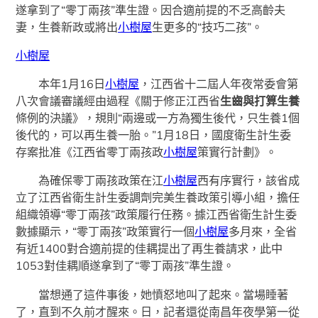
遂拿到了“零丁兩孩”準生證。因合適前提的不乏高齡夫
妻，生養新政或將出
小樹屋
生更多的“技巧二孩”。
小樹屋
本年1月16日
小樹屋
，江西省十二屆人年夜常委會第
八次會議審議經由過程《關于修正江西省
生齒與打算生養
條例的決議》，規則“兩邊或一方為獨生後代，只生養1個
後代的，可以再生養一胎。”1月18日，國度衛生計生委
存案批准《江西省零丁兩孩政
小樹屋
策實行計劃》。
為確保零丁兩孩政策在江
小樹屋
西有序實行，該省成
立了江西省衛生計生委調劑完美生養政策引導小組，擔任
組織領導“零丁兩孩”政策履行任務。據江西省衛生計生委
數據顯示，“零丁兩孩”政策實行一個
小樹屋
多月來，全省
有近1400對合適前提的佳耦提出了再生養請求，此中
1053對佳耦順遂拿到了“零丁兩孩”準生證。
當想通了這件事後，她憤怒地叫了起來。當場睡著
了，直到不久前才醒來。日，記者還從南昌年夜學第一從