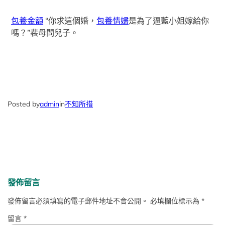
包養金額
“你求這個婚，
包養情婦
是為了逼藍小姐嫁給你
嗎？”裴母問兒子。
Posted by
admin
in
不知所措
發佈留言
發佈留言必須填寫的電子郵件地址不會公開。
必填欄位標示為
*
留言
*