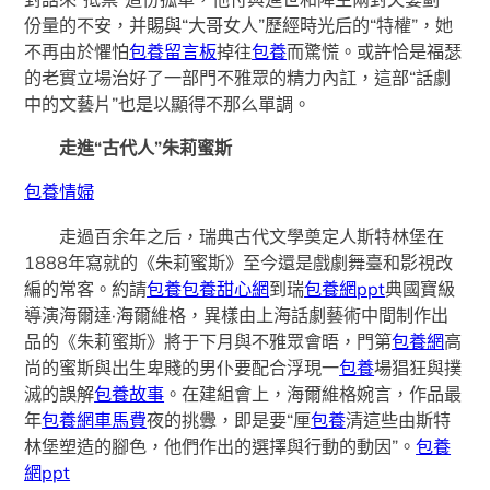
份量的不安，并賜與“大哥女人”歷經時光后的“特權”，她
不再由於懼怕
包養留言板
掉往
包養
而驚慌。或許恰是福瑟
的老實立場治好了一部門不雅眾的精力內訌，這部“話劇
中的文藝片”也是以顯得不那么單調。
走進“古代人”朱莉蜜斯
包養情婦
走過百余年之后，瑞典古代文學奠定人斯特林堡在
1888年寫就的《朱莉蜜斯》至今還是戲劇舞臺和影視改
編的常客。約請
包養
包養甜心網
到瑞
包養網ppt
典國寶級
導演海爾達·海爾維格，異樣由上海話劇藝術中間制作出
品的《朱莉蜜斯》將于下月與不雅眾會晤，門第
包養網
高
尚的蜜斯與出生卑賤的男仆要配合浮現一
包養
場猖狂與撲
滅的誤解
包養故事
。在建組會上，海爾維格婉言，作品最
年
包養網車馬費
夜的挑釁，即是要“厘
包養
清這些由斯特
林堡塑造的腳色，他們作出的選擇與行動的動因”。
包養
網ppt