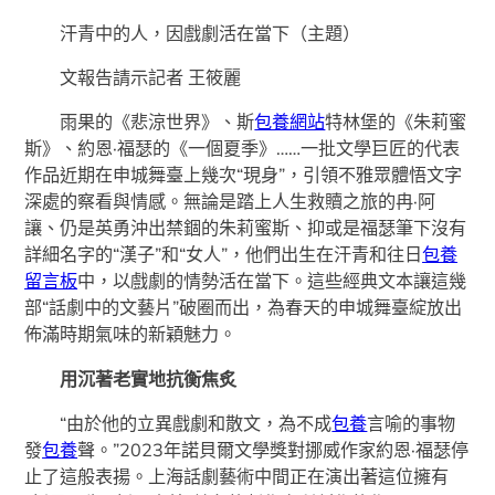
汗青中的人，因戲劇活在當下（主題）
文報告請示記者 王筱麗
雨果的《悲涼世界》、斯
包養網站
特林堡的《朱莉蜜
斯》、約恩·福瑟的《一個夏季》……一批文學巨匠的代表
作品近期在申城舞臺上幾次“現身”，引領不雅眾體悟文字
深處的察看與情感。無論是踏上人生救贖之旅的冉·阿
讓、仍是英勇沖出禁錮的朱莉蜜斯、抑或是福瑟筆下沒有
詳細名字的“漢子”和“女人”，他們出生在汗青和往日
包養
留言板
中，以戲劇的情勢活在當下。這些經典文本讓這幾
部“話劇中的文藝片”破圈而出，為春天的申城舞臺綻放出
佈滿時期氣味的新穎魅力。
用沉著老實地抗衡焦炙
“由於他的立異戲劇和散文，為不成
包養
言喻的事物
發
包養
聲。”2023年諾貝爾文學獎對挪威作家約恩·福瑟停
止了這般表揚。上海話劇藝術中間正在演出著這位擁有