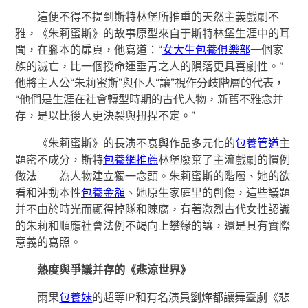
這便不得不提到斯特林堡所推重的天然主義戲劇不
雅，《朱莉蜜斯》的故事原型來自于斯特林堡生涯中的耳
聞，在腳本的扉頁，他寫道：“
女大生包養俱樂部
一個家
族的滅亡，比一個授命運垂青之人的隕落更具喜劇性。”
他將主人公“朱莉蜜斯”與仆人“讓”視作分歧階層的代表，
“他們是生涯在社會轉型時期的古代人物，新舊不雅念并
存，是以比後人更決裂與扭捏不定。”
《朱莉蜜斯》的長演不衰與作品多元化的
包養管道
主
題密不成分，斯特
包養網推薦
林堡廢棄了主流戲劇的慣例
做法——為人物建立獨一念頭。朱莉蜜斯的階層、她的欲
看和沖動本性
包養金額
、她原生家庭里的創傷，這些議題
并不由於時光而顯得掉隊和陳腐，有著激烈古代女性認識
的朱莉和順應社會法例不竭向上攀緣的讓，還是具有實際
意義的寫照。
熱度與爭議并存的《悲涼世界》
雨果
包養妹
的超等IP和有名演員劉燁都讓舞臺劇《悲