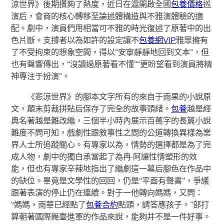
涼世界》後期攢夠了熱度，近日在滬開啟全國
包養價格
巡
演后，會商的核心轉移至論述體構造與不雅演體驗的適
配。劇中，演員們用相當可不雅的時光復述了原著中的出
色片斷。支撐者以為如許的設定讓不
包養網VIP
雅眾擁有
了不受拘束的想象空間，得以“安寧靜靜地回到文本”，但
也有聲響傳出，“沒讀過原著看不懂”“更盼望看到演員將精
神專注于扮演”。
《悲涼世界》的腳本文字所有的來自于雨果的小說原
文，顛末剪裁拼貼后保存了完全的故事頭緒。
包養
越是經
典名著越是難改編，三個半小時內展示百萬字的長篇小說
難度不問可知，戲劇性跟敘事性之間的公道轉換異樣為業
界人士所追蹤關心。有專家以為，情勢的選擇都是為了完
成人物，劇中的獨白承當起了為冉·阿讓性情塑形的效
能，但也有專家辛辣地指出了編劇這一幕后腳色在作品中
的缺位。畢竟是文學性的回回，仍是“平面有聲書”，爭議
跟著表演的停止仍在連續。對于一他轉向媽媽，又問：
“媽媽，雨華已經點了
包養合約
點頭，請答應孩子。”部打
算朝著國際舞臺進軍的作品來說，能夠并不是一件好事。