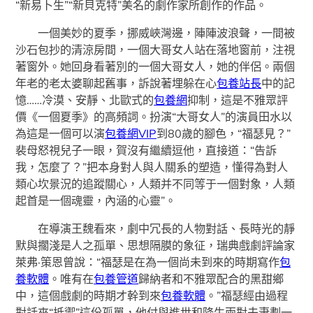
“新易卜生”“新貝克特”美名的劇作家所創作的作品。
一個美妙的夏季，挪威峽灣邊，陣陣波浪聲，一間被
沙石包抄的清涼房間，一個大哥女人站在落地窗前，注視
著窗外。她回身看著別的一個大哥女人，她的伴侶。兩個
年老的老太婆聊起舊事，訴說著埋躲在心
包養站長
中的記
憶……冷漠、安靜、北歐式的
包養網
抑制，這是不雅眾評
價《一個夏季》的高頻詞。扮演“大哥女人”的演員田水以
為這是一個可以演
包養網VIP
到80歲的腳色，“福瑟見？”
裴母怒視兒子一眼，賀沒有繼續逗他，直接道：“告訴
我，怎麼了？”把本身對人與人關系的塑造，懂得為對人
類心坎景況的追蹤關心，人類并不同等于一個對象，人類
起首是一個魂靈，內涵的心靈”。
在導演王魏看來，劇中冗長的人物對話、長時光的靜
默與擱淺是人之孤單、思想隔膜的象征，瑞典戲劇評論家
萊弗·策恩曾說：“福瑟是在為一個尚未到來的時期寫作
包
養軟體
。唯有在
包養管道
歸納者和不雅眾配合的黑甜鄉
中，這個戲劇的時期才幹到來
包養軟體
。”福瑟經由過程
對話來“抵禦”這份孤單，他付與進世和降生兩對夫妻劃一