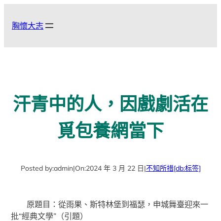
跳
至
胸懷大志
主
要
內
容
汗青中的人，因戲劇活在
覓包養網當下
Posted by:
admin
|
On:
2024 年 3 月 22 日
|
不知所措
[db:标签]
原題目：從雨果、斯特林堡到福瑟，申城舞臺迎來一
批“經典文學”（引題）