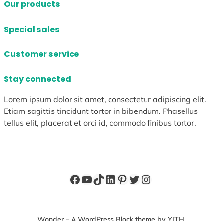
Our products
Special sales
Customer service
Stay connected
Lorem ipsum dolor sit amet, consectetur adipiscing elit.
Etiam sagittis tincidunt tortor in bibendum. Phasellus
tellus elit, placerat et orci id, commodo finibus tortor.
Facebook
YouTube
TikTok
LinkedIn
Pinterest
X
Instagram
Wonder – A WordPress Block theme by YITH