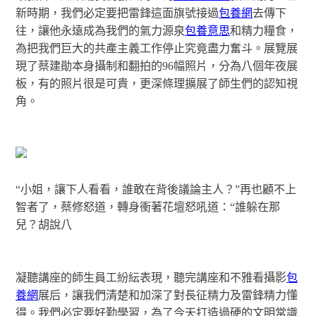
新時期，我們必定要把雷鋒這面旗號接過
包養網
去傳下
往，讓他永遠成為我們的氣力源泉
包養意思
和精力糧食，
為把我們巨大的共產主義工作停止究竟盡力奮斗。展覽展
現了蔡建勛本身攝制和翻拍的96幅照片，分為八個年夜展
板，有的照片很是可貴，更深條理擴展了師生們的認知視
角。
“小姐，讓下人看看，誰敢在背後議論主人？”再也顧不上
智者了，蔡修怒道，轉身衝著花壇怒吼道：“誰躲在那
兒？胡說八
凝聽講座的師生員工紛紜表現，聽完講座和不雅看攝影
包
養網
展后，讓我們清楚和加深了對長征精力及雷鋒精力懂
得。我們必定要好勤學習，為了今天打造過硬的文明常識