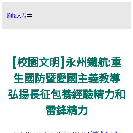
跳
至
胸懷大志
主
要
內
容
[校園文明]永州鐵航:重
生國防暨愛國主義教導
弘揚長征包養經驗精力和
雷鋒精力