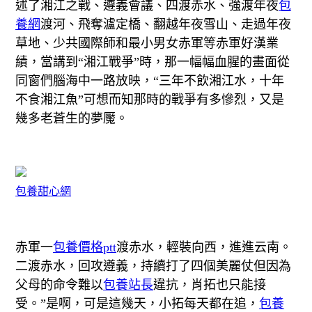
述了湘江之戰、遵義會議、四渡赤水、強渡年夜
包
養網
渡河、飛奪瀘定橋、翻越年夜雪山、走過年夜
草地、少共國際師和最小男女赤軍等赤軍好漢業
績，當講到“湘江戰爭”時，那一幅幅血腥的畫面從
同窗們腦海中一路放映，“三年不飲湘江水，十年
不食湘江魚”可想而知那時的戰爭有多慘烈，又是
幾多老蒼生的夢魘。
包養甜心網
赤軍一
包養價格ptt
渡赤水，輕裝向西，進進云南。
二渡赤水，回攻遵義，持續打了四個美麗仗但因為
父母的命令難以
包養站長
違抗，肖拓也只能接
受。”是啊，可是這幾天，小拓每天都在追，
包養