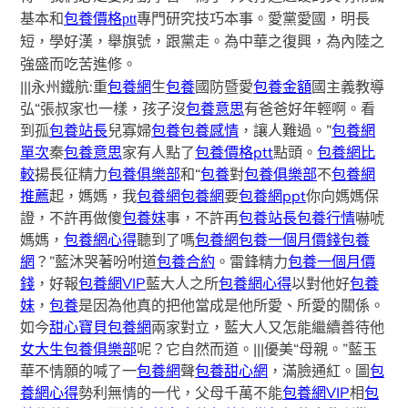
基本和
包養價格ptt
專門研究技巧本事。愛黨愛國，明長
短，學好漢，舉旗號，跟黨走。為中華之復興，為內陸之
強盛而吃苦進修。
|||永州鐵航:重
包養網
生
包養
國防暨愛
包養金額
國主義教導
弘“張叔家也一樣，孩子沒
包養意思
有爸爸好年輕啊。看
到孤
包養站長
兒寡婦
包養
包養感情
，讓人難過。”
包養網
單次
秦
包養意思
家有人點了
包養價格ptt
點頭。
包養網比
較
揚長征精力
包養俱樂部
和“
包養
對
包養俱樂部
不
包養網
推薦
起，媽媽，我
包養網
包養網
要
包養網ppt
你向媽媽保
證，不許再做傻
包養妹
事，不許再
包養站長
包養行情
嚇唬
媽媽，
包養網心得
聽到了嗎
包養網
包養一個月價錢
包養
網
？”藍沐哭著吩咐道
包養合約
。雷鋒精力
包養一個月價
錢
，好報
包養網VIP
藍大人之所
包養網心得
以對他好
包養
妹
，
包養
是因為他真的把他當成是他所愛、所愛的關係。
如今
甜心寶貝包養網
兩家對立，藍大人又怎能繼續善待他
女大生包養俱樂部
呢？它自然而道。|||優美“母親。”藍玉
華不情願的喊了一
包養網
聲
包養甜心網
，滿臉通紅。圖
包
養網心得
勢利無情的一代，父母千萬不能
包養網VIP
相
包