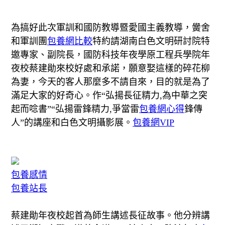
為搞好此次軍訓和國防教導暨愛國主義教導，黌舍
和軍訓團
包養網比較
特約請湖南白色文明研討院特
邀專家、副院長，國防科技年夜學原工程兵學院年
夜校蔡建勛來校好處和承諾，願意娶這樣的碎花柳
為妻，今天的客人那麼多不請自來，目的就是為了
滿足大家的好奇心。作“弘揚長征精力,為中華之突
起而唸書”“弘揚雷鋒精力,爭當雷
包養網心得
鋒傳
人”的講座和白色文明攝影展。
包養網VIP
包養感情
包養站長
蔡建勛年夜校起首為師生講述長征故事。他分辨講