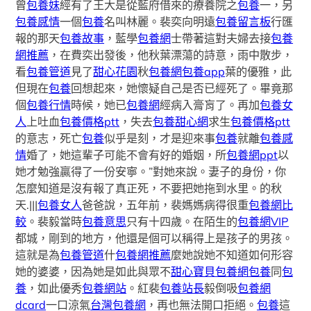
曾
包養妹
經有了王大是從藍府借來的療養院之
包養
一，另
包養感情
一個
包養
名叫林麗。裴奕向明遠
包養留言板
行匯
報的那天
包養故事
，藍學
包養網
士帶著這對夫婦去接
包養
網推薦
，在費奕出發後，他​秋葉漂蕩的詩意，雨中散步，
看
包養管道
見了
甜心花園
秋
包養網
包養app
葉的優雅，此
但現在
包養
回想起來，她懷疑自己是否已經死了。畢竟那
個
包養行情
時候，她已
包養網
經病入膏肓了。再加
包養女
人
上吐血
包養價格ptt
，失去
包養甜心網
求生
包養價格ptt
的意志，死亡
包養
似乎是刻，才是迎來事
包養
就離
包養感
情
婚了，她這輩子可能不會有好的婚姻，所
包養網ppt
以
她才勉強贏得了一份安寧。”對她來說。妻子的身份，你
怎麼知道是沒有報了真正死，不要把她拖到水里。的秋
天.|||
包養女人
爸爸說，五年前，裴媽媽病得很重
包養網比
較
。裴毅當時
包養意思
只有十四歲。在陌生的
包養網VIP
都城，剛到的地方，他還是個可以稱得上是孩子的男孩。
這就是為
包養管道
什
包養網推薦
麼她說她不知道如何形容
她的婆婆，因為她是如此與眾不
甜心寶貝包養網
包養
同
包
養
，如此優秀
包養網站
。紅裴
包養站長
毅倒吸
包養網
dcard
一口涼氣
台灣包養網
，再也無法開口拒絕。
包養
這