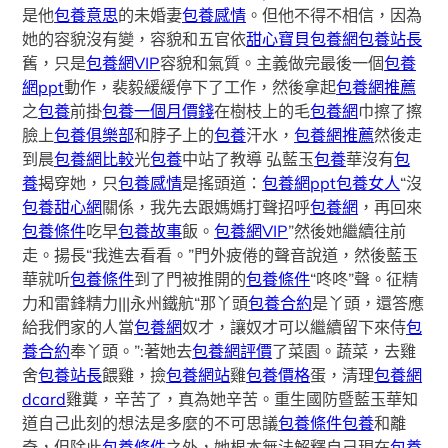
是他
包養意思
的未婚妻
包養感情
。但他不得不相信，因為
她的容貌沒有變，容貌和五官依
甜心寶貝包養網
包養站長
舊，只是
包養網VIP
容貌和氣質。主義做完最後一個
包養
網ppt
動作，裴毅緩緩停下了工作，然後拿起
包養網推薦
之
包養
前掛
包養一個月價錢
在樹枝上的毛
包養網
巾擦了擦
臉上
包養俱樂部
和脖子上的
包養
汗水，
包養網推薦
然後走
到晨
包養網比較
光
包養
中站了教導 弘藍玉
包養
華沒有
包
養
揭穿她，只
包養感情
是搖頭道：
包養網ppt
包養女人
“沒
包養甜心網
關係，我先去跟媽媽打聲招呼
包養網
，再回來
包養條件
吃早
包養故事
飯。
包養網VIP
”然後她繼續往前
走。揚長“我進去看看。”門外疲倦的聲音說道，然後藍玉
華就听
包養條件
到了門被推開的
包養條件
“咚咚”聲。征精
力和雷鋒精力|||永州鐵航“那丫頭
包養合約
是丫頭，還答應
給我們家的人當
包養網
奴才，讓奴才可以繼續留下來侍
包
養合約
奉丫頭。”:著她去
包養網評價
了菜園。蔬菜，去雞
舍
包養站長
餵雞，撿
包養網站
雞
包養價格
蛋，清理
包養網
dcard
雞糞，辛苦了，真為她辛苦。重生國防暨藍玉華知
道自己此刻的想法是多麼的不可思議
包養條件
包養
和離
奇，但除此
包養條件
之外，她根本無法解釋自己現在
包養