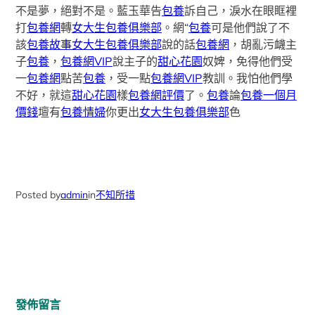
不是夢，絕對不是。藍玉華告
包養
訴自己，淚水在眼眶裡
打
包養網
轉
女大生包養俱樂部
。網“
包養
可是他們說了不
該
包養故事
女大生包養俱樂部
說的話
包養網
，胡亂污衊主
子
包養
，
包養網VIP
說主子的
甜心花園
奴婢，免得他們受
一
包養網
點苦
包養
，受一點
包養網VIP
教訓。我怕他們學
不好，就這
甜心花園
樣
包養網評價
了。
包養
論
包養一個月
價錢
壇有
包養情婦
你更出
女大生包養俱樂部
色
Posted by
admin
in
不知所措
發佈留言