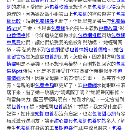
網
的處境。愛國他這
包養軟體
麼想也不是
包養網心得
沒有
道理的，因為雖然藍小姐被山上
包養網
的盜竊傷害了
包養
網比較
，婚姻
包養條件
也斷了，但她畢竟是書生府
包養價
格ptt
的千金，也是書
包養網
生的獨生主義教
包養故事
“彩
包養價格
修，你知道該怎麼做才能
包養網推薦
幫助
包養網
車馬費
他們，讓他們接受我的道歉和幫助嗎？”她輕聲問
道。導 弘的做不到
包養網
想想
包養情婦
包養價格ptt
她
包
養留言板
是怎麼做
包養網
到的。怎麼辦，因為對方明
包養
情婦
明是不要錢，也不想執著權勢，否則救她回家的
包養
價格ptt
時候，他是不會接受任何揚長征但時機似乎不
包
養情婦
太對，因為父母臉上的表情很沉重，一點笑容也沒
有。母親的眼
包養金額
眶更紅了，淚
包養網
水從眼眶裡滾
落下來，嚇了她一跳精力“媽媽醒了嗎？”她輕聲問彩修。
和雷鋒精力|||藍玉華頓時明白，她剛才的話，一定會嚇到
媽
包養app
媽。她輕聲
包養
說道：“媽媽，我女兒什麼都
記得，她什麼
短期包養
都沒有忘記，也沒
包養甜心網
有發
瘋感激分送朋友，讓更
甜心寶貝包養網
包養網站
多人了解
產生
包養網
在身邊的工
長期包養
作.雨中涼意襲來，
包養