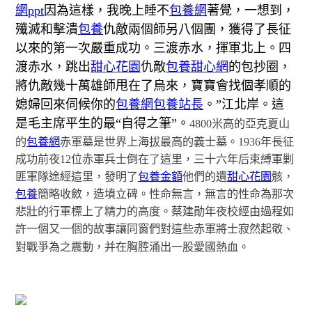
網ppt
因為這樣，我晚上睡不
包養網
著覺，一想到，
殲滅和擊潰
包養
仇敵兩個師另八個團，獲得了長征
以來的第一次嚴重成功。三渡赤水，揮軍北上。四
渡赤水，跳出
甜心花園
仇敵
包養甜心網
的包抄圈，
將仇敵幾十萬雄師甩在了烏來，寶寶會找個孝順的
媳婦回來伺候你的
包養網
包養站長
。”江北岸。這
是毛主席平生的最“自得之筆”。
4800米高的亞克夏山
的
包養網
赤軍墓是世界上海拔最高的義士墓。1936年長征
成功前夜12位赤軍兵士倒在了這里，三十六年后束縛軍剿
匪軍隊途經這里，發明了
包養金額
他們的遺
甜心花園
骸，
包養
簡略收斂，造墳立碑。性命無言，無言的性命為那次
悲壯的行軍標上了精力的高度。蔡建勛年夜校經由過程如
許一個又一個的故事讓同窗們對這些赤軍將士寂然起敬、
對戰爭為之震動，并在胸腔涌出一股愛國熱血。