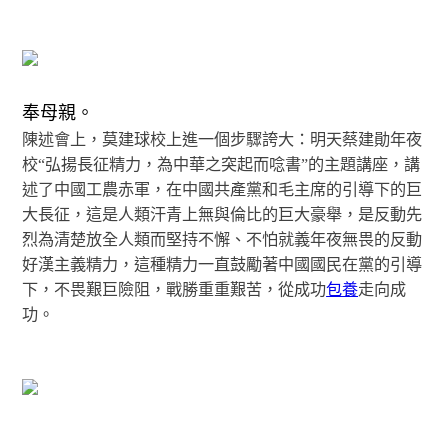
奉母親。
陳述會上，莫建球校上進一個步驟誇大：明天蔡建勛年夜
校“弘揚長征精力，為中華之突起而唸書”的主題講座，講
述了中國工農赤軍，在中國共產黨和毛主席的引導下的巨
大長征，這是人類汗青上無與倫比的巨大豪舉，是反動先
烈為清楚放全人類而堅持不懈、不怕就義年夜無畏的反動
好漢主義精力，這種精力一直鼓勵著中國國民在黨的引導
下，不畏艱巨險阻，戰勝重重艱苦，從成功
包養
走向成
功。