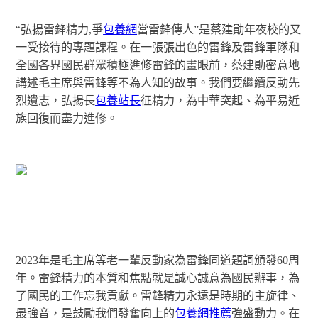
“弘揚雷鋒精力,爭
包養網
當雷鋒傳人”是蔡建勛年夜校的又
一受接待的專題課程。在一張張出色的雷鋒及雷鋒軍隊和
全國各界國民群眾積極進修雷鋒的畫眼前，蔡建勛密意地
講述毛主席與雷鋒等不為人知的故事。我們要繼續反動先
烈遺志，弘揚長
包養站長
征精力，為中華突起、為平易近
族回復而盡力進修。
2023年是毛主席等老一輩反動家為雷鋒同道題詞頒發60周
年。雷鋒精力的本質和焦點就是誠心誠意為國民辦事，為
了國民的工作忘我貢獻。雷鋒精力永遠是時期的主旋律、
最強音，是鼓勵我們發奮向上的
包養網推薦
強盛動力。在