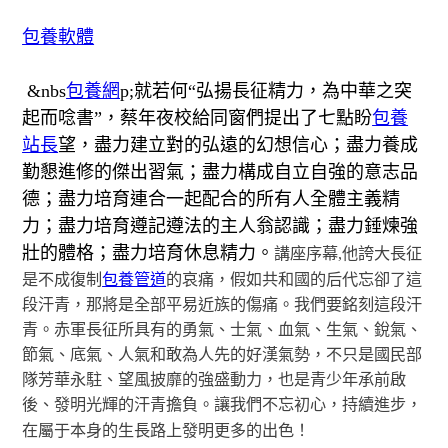
包養軟體
&nbs
包養網
p;
就若何“弘揚長征精力，為中華之突
起而唸書”，蔡年夜校給同窗們提出了七點盼
包養
站長
望，盡力建立對的弘遠的幻想信心；盡力養成
勤懇進修的傑出習氣；盡力構成自立自強的意志品
德；盡力培育連合一起配合的所有人全體主義精
力；盡力培育遵記遵法的主人翁認識；盡力錘煉強
壯的體格；盡力培育休息精力。
講座序幕,他誇大長征
是不成復制
包養管道
的哀痛，假如共和國的后代忘卻了這
段汗青，那將是全部平易近族的傷痛。我們要銘刻這段汗
青。赤軍長征所具有的勇氣、士氣、血氣、生氣、銳氣、
節氣、底氣、人氣和敢為人先的好漢氣勢，不只是國民部
隊芳華永駐、望風披靡的強盛動力，也是青少年承前啟
後、發明光輝的汗青擔負。讓我們不忘初心，持續進步，
在屬于本身的生長路上發明更多的出色！