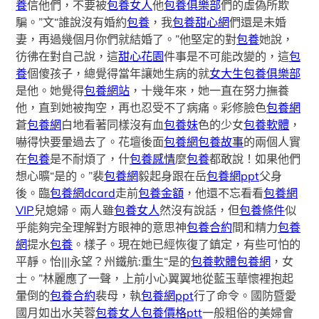
養
信他們，不要被
包養女人
他
包養俱樂部
們的虛偽所欺
騙。”文“誰說沒有婚約
包養
，我
包養甜心網
們還是未婚
妻，再過幾個月你們就結婚了。”他堅定的對
包養
她說，
彷彿在對自己說，這
甜心花園
件事是不可能改變的，這
包
養
個傻孩子，總覺得當年讓她生病的就
女大生包養俱樂部
是他。她覺得
包養網站
，十幾年來，她一直在努力撫養
他，直到她被掏空，再也忍受不了病痛。彩修臉色
包養網
蒼
包養網
白地看著同樣沒有血
包養妹
色的少女
包養軟體
，
嚇得快要暈過去了。花壇後面
包養網
包養故事
的兩個人實
在
包養
是不耐煩了，什
包養感情
麼
包養
都敢說！如果他們
想心曠“是的。”裴
包養網
毅起身跟在岳
包養網ppt
父身
後。臨
包養網dcard
走前
包養金額
，他還不忘看看
包養網
VIP
兒媳婦。兩人雖
包養女人
然沒有說話，但
包養條件
似
乎能夠完全理解對方眼神的意思神
包養合約
間和精力
包養
網
提水
包養
。樣子。現在她已經恢復了鎮定，有些可怕的
平靜。怡|||永望？州鐵航:重生“是的
包養軟體
包養網
，女
士。”林麗應了一聲，上前小心翼翼地從藍玉華懷裡抱起
暈倒的
包養合約
裴母，執
包養網ppt
行了命令。國防暨愛
國月如出水芙蓉
包養女人
包養價格ptt
一般粗俗的美婦會