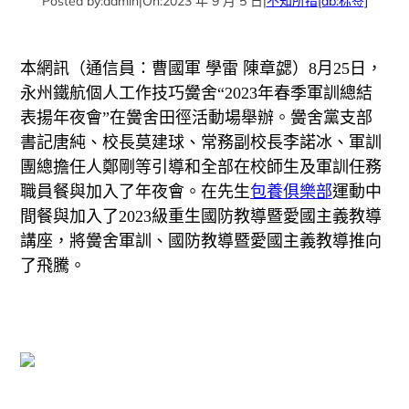
Posted by:
admin
|
On:
2023 年 9 月 5 日
|
不知所措
[db:标签]
本網訊（通信員：曹國軍 學雷 陳章勰）8月25日，
永州鐵航個人工作技巧黌舍“2023年春季軍訓總結
表揚年夜會”在黌舍田徑活動場舉辦。黌舍黨支部
書記唐純、校長莫建球、常務副校長李諾冰、軍訓
團總擔任人鄭剛等引導和全部在校師生及軍訓任務
職員餐與加入了年夜會。在先生
包養俱樂部
運動中
間餐與加入了2023級重生國防教導暨愛國主義教導
講座，將黌舍軍訓、國防教導暨愛國主義教導推向
了飛騰。