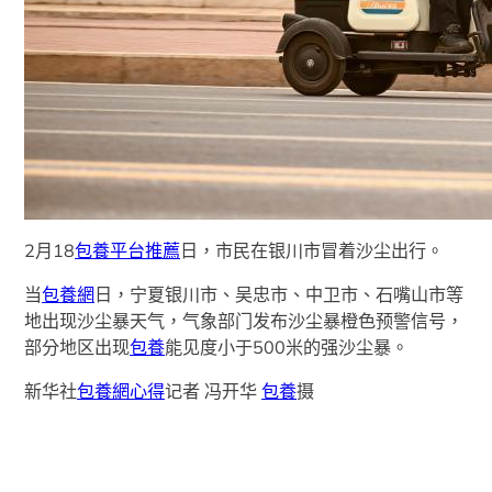
2月18
包養平台推薦
日，市民在银川市冒着沙尘出行。
当
包養網
日，宁夏银川市、吴忠市、中卫市、石嘴山市等
地出现沙尘暴天气，气象部门发布沙尘暴橙色预警信号，
部分地区出现
包養
能见度小于500米的强沙尘暴。
新华社
包養網心得
记者 冯开华
包養
摄