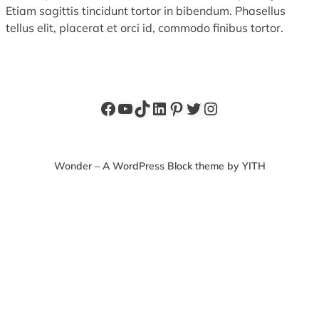
Etiam sagittis tincidunt tortor in bibendum. Phasellus
tellus elit, placerat et orci id, commodo finibus tortor.
Facebook
YouTube
TikTok
LinkedIn
Pinterest
X
Instagram
Wonder – A WordPress Block theme by YITH