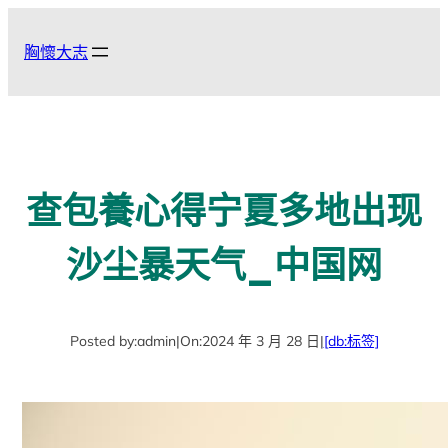
跳
至
胸懷大志
主
要
內
容
查包養心得宁夏多地出现
沙尘暴天气_中国网
Posted by:
admin
|
On:
2024 年 3 月 28 日
|
[db:标签]