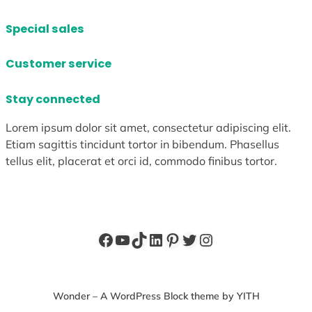
Special sales
Customer service
Stay connected
Lorem ipsum dolor sit amet, consectetur adipiscing elit.
Etiam sagittis tincidunt tortor in bibendum. Phasellus
tellus elit, placerat et orci id, commodo finibus tortor.
Facebook
YouTube
TikTok
LinkedIn
Pinterest
X
Instagram
Wonder – A WordPress Block theme by YITH