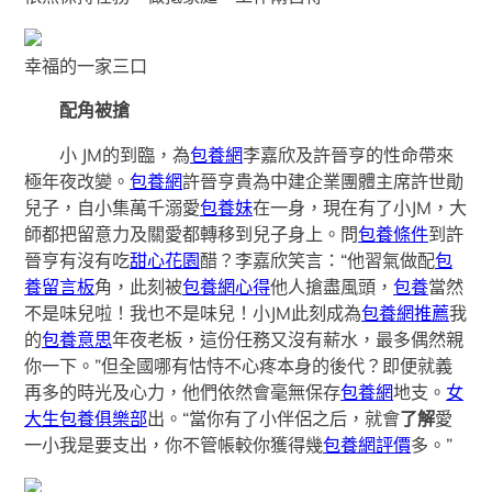
幸福的一家三口
配角被搶
小 JM的到臨，為
包養網
李嘉欣及許晉亨的性命帶來
極年夜改變。
包養網
許晉亨貴為中建企業團體主席許世勛
兒子，自小集萬千溺愛
包養妹
在一身，現在有了小JM，大
師都把留意力及關愛都轉移到兒子身上。問
包養條件
到許
晉亨有沒有吃
甜心花園
醋？李嘉欣笑言：“他習氣做配
包
養留言板
角，此刻被
包養網心得
他人搶盡風頭，
包養
當然
不是味兒啦！我也不是味兒！小JM此刻成為
包養網推薦
我
的
包養意思
年夜老板，這份任務又沒有薪水，最多偶然親
你一下。”但全國哪有怙恃不心疼本身的後代？即便就義
再多的時光及心力，他們依然會毫無保存
包養網
地支。
女
大生包養俱樂部
出。“當你有了小伴侶之后，就會
了解
愛
一小我是要支出，你不管帳較你獲得幾
包養網評價
多。”