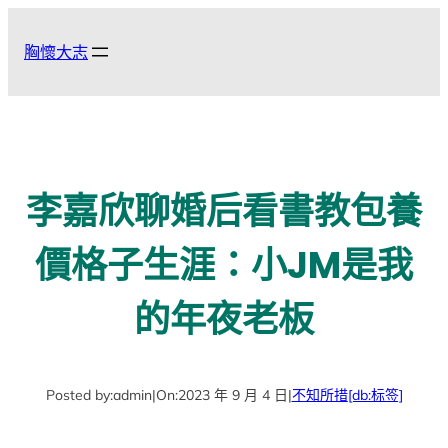
跳
至
胸懷大志
主
要
內
容
李嘉欣聊婚后看書教包養
價格子生涯：小JM是我
的年夜老板
Posted by:
admin
|
On:
2023 年 9 月 4 日
|
不知所措
[db:标签]