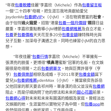
“年夜
包養軟體
佳麗”李嘉欣（Michele）作為
包養留言板
一個“二十四孝”母親，把生涯忘我地貢獻給愛兒
JaydenMa
包養網VIP
x（小JM）。活在物資豐富的
社會
，
由于怙恃
過火寵愛
，招致“港童
包養一個月價錢
”
題目
日益
嚴重，李嘉欣重點教導小JM禮節
包養網推薦
及自立才能，
包養
更
包養價格
天天花至多20分
包養金額
鐘特殊時光與
兒子互動，加深母子溝通之余，同時也練習小JM的自力思
想。
“年夜佳麗”
包養行情
李嘉欣（Michele）不單擁有一
張漂亮的臉蛋，更博得“
噴鼻港
蜜斯”冠軍的名銜，在文娛
圈很是吃得開。之后
包養網單次
，她與巨賈許晉亨（亨
亨）
包養俱樂部
相戀及成婚，于2011年更
包養金額
誕下
愛兒Ja
包養網推薦
ydenMax（小JM），擁當裴奕告訴岳
父他回家的那天要去祁州時，單身漢的岳父並沒有
包養網
阻止，而是仔細詢問了他的想法和未來的
甜心花園
前景。
包養網心得
對未來和未來有圓滿的婚姻及家庭。曾經淡出
文娛圈的她，生涯當然以寶物兒子為中間，但
包養app
她
依然保持任務，做抵家庭、工作兩自得。