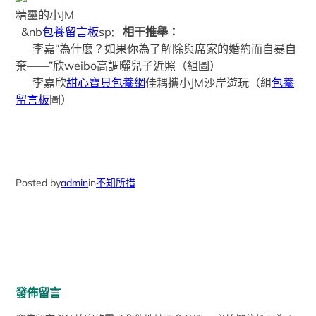
精靈的小JM
&nb
包養留言板
sp;
相干推舉：
李嘉“為什麼？如果你為了解除與席家的婚約而自暴自
棄——”欣weibo高調曬兒子近照（組圖）
李嘉欣
甜心寶貝包養網
佳耦攜小JM沙岸遊玩（組
包養
留言板
圖）
Posted by
admin
in
不知所措
發佈留言