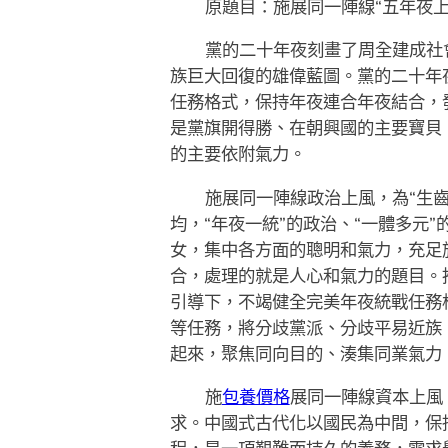
原題目：施展同一陣線“五年夜上
黨的二十年夜刻畫了周全建成社
族巨大回復的雄偉藍圖。黨的二十年
任務格式，保持年夜連合年夜結合，
是黨旗開得勝、在朝興國的主要寶貝
的主要依附氣力。
施展同一陣線政治上風，為“生齒
均，“年夜一統”的政治、“一體多元
女，集中各方面的聰明和氣力，充足
合，處理的就是人心和氣力的題目。
引導下，不竭健全完美年夜統戰任務
等任務，將分歧黨派、分歧平易近族
起來，聚焦同向目的、湊集同業氣力
施
包養價格
展同一陣線資本上風
求。中國式古代化以國民為中間，保