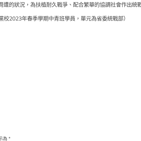
周遭的狀況，為扶植耐久戰爭、配合繁華的協調社會作出統
黨校2023年春季學期中青班學員，單元為省委統戰部）
示為
*