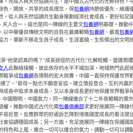
擇。完成人與天然協調共生，是中國式古代化的光鮮特色。
綠色、開放、共享的成長理念，保
包養網
持節儉優先、維護
然，從人與天然協調共生動身策劃經濟社會成長，更好知足
然、天人合一，這也是同一陣線的主要文
包養網
明基礎。推動
，以中華優良傳統文明的自負在最廣範疇
包養網
、最寬
包養
協力，果斷不移走生孩子成長、生涯富饒、生態傑出的文明
爭“他是認真的嗎？”成長途徑的古代化”化解牴觸、營建周
女人
此聯絡接觸、彼此依存的水平不竭加深，地域熱門此起
際戰爭成
包養網
長情勢的宏大挑釁，中國一直保持保護世界
不通了。”裴母一點也不願意妥協。建立情投意合、互利共贏
與成長中追求本身成長，又以本身成長更好地保護世界戰爭
劃、中國聰明、中國氣力。同一陣線連合了十二年夜範疇的黨
語權。推動中國式古代化需
包養俱樂部
求更好施展同一陣線
平易近意，反應群眾的好處訴乞降對增進國度成長的看法提
社會協調穩固成長；另一方面，充足施展同一陣線在保護國
的特色和上風，連合一切可以連合的氣力，調動一切可以調