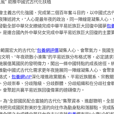
風” 助推中國式古代化扶植
會主義古代化強國、完成第二個百年奮斗目的，以中國式古
夜陳述誇大，“人心是最年夜的政治，同一陣線是凝集人心、
發動全部中華兒女繚繞完成中華平易近族巨大回復中國夢
包
，是連合國內外中華兒女完成中華平易近族巨大回復的主要
範圍宏大的古代化”
包養網評價
凝集人心、會聚氣力。我國生
”的文明、“年夜疏散小湊集”的平易近族分布格式等，必定請
施展億萬國民的發明偉力，闖出一條中國特點的成長途徑。
推動中國式古代化需求更年夜施展同一陣線凝集人心、會聚
格式，
包養網VIP
深化增進政黨關系、平易近族關系、宗教關
、分歧崇奉、分歧階級、分歧群體、分歧組織和在分歧社會
，會聚起共襄平易近族回復偉業的磅礴偉力。
，為“全部國民配合富饒的古代化”集聚資本、進獻聰明。全
持把完成國民對美妙生涯的向往作為動身點和落腳點。完成