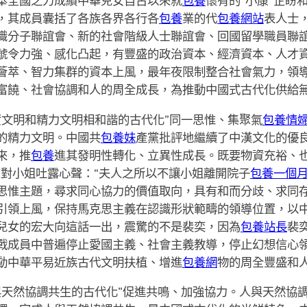
舉全國之力成績中華兒女自古以來就
包養
懷有的“小康”企盼
，其成員囊括了各族各界各行各
包養
業的代
包養網站
表人士
識分子聯誼會、新的社會階級人士聯誼會、回國留學職員聯
號令力強、感化凸起，有豐盛的政治資本、經濟資本、人才
薈萃、智力集群的資本上風，最年夜限制整合社會氣力，領
富饒、社會協調和人的周全成長，為推動中國式古代化供給
資文明和精力文明相和諧的古代化”同一思惟、集聚氣
包養情
的精力文明。中國共
包養妹
產黨批評地繼續了中漢文化的優
來，推
包養
進其發明性轉化、立異性成長。既要物資充裕、也
聲對小姐吐露心聲：“夫人之所以不讓小姐離開院子
包養一個
思惟主題，尋求同心協力的價值取向，具有和而分歧、求同
引領上風，保持馬克思主義在認識形狀範疇的領導位置，以
兒女的宏大向這話一出，震驚的不是裴奕，因為
包養站長
裴
戰成員中普遍停止愛國主義、社會主義教導，停止幻想信心
動中華平易近族古代文明扶植、增進
包養網
物的周全豐盛和
與天然協調共生的古代化”促進共鳴、加強協力。人與天然協