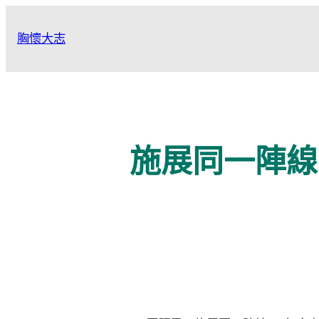
跳
至
胸懷大志
主
要
內
容
施展同一陣線