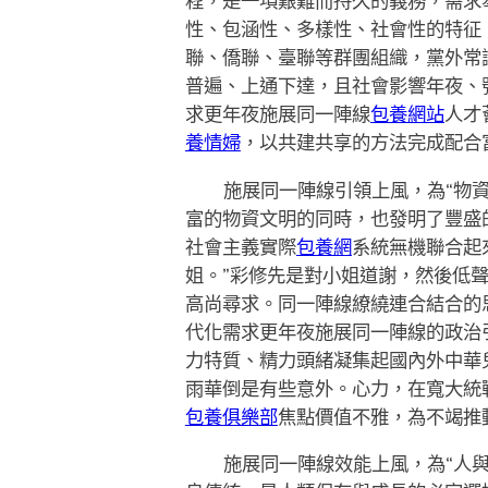
程，是一項艱難而持久的義務，需求
性、包涵性、多樣性、社會性的特征
聯、僑聯、臺聯等群團組織，黨外常
普遍、上通下達，且社會影響年夜、
求更年夜施展同一陣線
包養網站
人才
養情婦
，以共建共享的方法完成配合
施展同一陣線引領上風，為“物
富的物資文明的同時，也發明了豐盛
社會主義實際
包養網
系統無機聯合起
姐。”彩修先是對小姐道謝，然後低
高尚尋求。同一陣線繚繞連合結合的
代化需求更年夜施展同一陣線的政治
力特質、精力頭緒凝集起國內外中華
雨華倒是有些意外。心力，在寬大統
包養俱樂部
焦點價值不雅，為不竭推
施展同一陣線效能上風，為“人