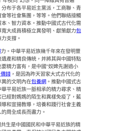
和“年夜同”幻想。同一陣線具有普遍
，分布于各平易近主黨派，工商聯、青
誼會等社會集團，等等。他們聯絡接觸
資本、智力資本。推動中國式古代化需
導寬大成員積極立異發明、獻策獻力
包
無力支撐。
婦
力。中華平易近族幾千年來在發明豐
良遺產和精良傳統，并將其與中國特點
要精力富有，是中國“奴婢先謝過小
月價錢
，是因為昨天習家大式古代化的
存異的文明內在
包養網
。推動中國式古
中華平易近族一脈相承的精力尋求、精
奕已經對媽媽的陌生和異樣免疫了，藍
領導和宣揚教導，培養和踐行社會主義
人的周全成長而盡力。
調共生是中國國民和中華平易近族的精