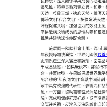
良傳統，是人類保存與成長的必定選
長思惟，積極貫徹落實立異、和諧、
天然、尊敬天然、適應天然、維護天
傳統文明“和合文明”，提倡道法天
陣線促進共鳴、加強協力的效能上風
平易近族永續成長的思惟共鳴和奮進
推進共建地球性命配合體。
施展同一陣線社會上風，為“走戰
年夜變局加快演進，世界列國彼
包養
處關系產生深入變更和調劑。面臨國
爭成長途徑，“如果我說不，那就行
合、共贏旗號，在果斷保護世界戰爭
配合體的“年夜同文明”進獻中國計
眾中具有較強的代表性、影響力和話
風。一方面，協助黨和當局清楚社情
險，完成和保護群眾好處，從而增進
交際往普遍、反滲入反決裂感化凸起