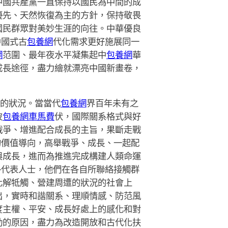
中國共產黨一直保持以國民為中間的成
優先、天然恢復為主的方針，保持敬畏
國民群眾對美妙生涯的向往。中華優良
中國式古
包養網
代化需求更好施展同一
網
范圍、最年夜水平凝集起中
包養網
華
成長途徑，盡力繪就漂亮中國新畫卷，
遭的狀況。當當代
包養網
界百年未有之
彼
包養網車馬費
伏，國際關系格式與好
戰爭、增進配合成長的主旨，果斷走戰
的價值導向，高舉戰爭、成長、一起配
與成長，進而為推進完成構建人類命運
外代表人士，他們在各自所聯絡接觸群
化解牴觸、營建周遭的狀況的社會上
出，實時和諧關系、理順情感、防范風
度主權、平安、成長好處上的感化和對
動的原因，盡力為改造開放和古代化扶