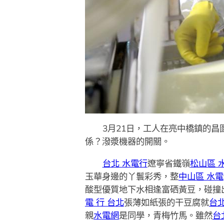
3月21日，工人在亮中橋鎮的
係？潑漿機器的開關。
台北 水電行
遼寧省鐵嶺
松山區 
玉華身邊的丫鬟彩秀，整
中山區 水電
酸型優質地下水相逢富硒黃豆，碰撞
電 行 台北
張薄如紙張的干豆腐就
台北
親
水電網
是同學，青梅竹馬。雖然
台