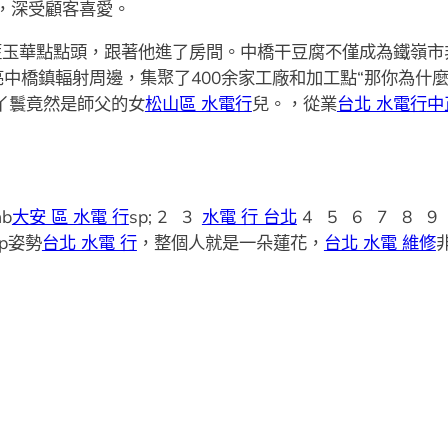
，深受顧客喜愛。
藍玉華點點頭，跟著他進了房間。中橋干豆腐不僅成為鐵嶺市
中橋鎮輻射周邊，集聚了400余家工廠和加工點“那你為什
丫鬟竟然是師父的女
松山區 水電行
兒。，從業
台北 水電行
中
nb
大安 區 水電 行
sp; 2 3
水電 行 台北
4 5 6 7 8 9 
sp姿勢
台北 水電 行
，整個人就是一朵蓮花，
台北 水電 維修
非