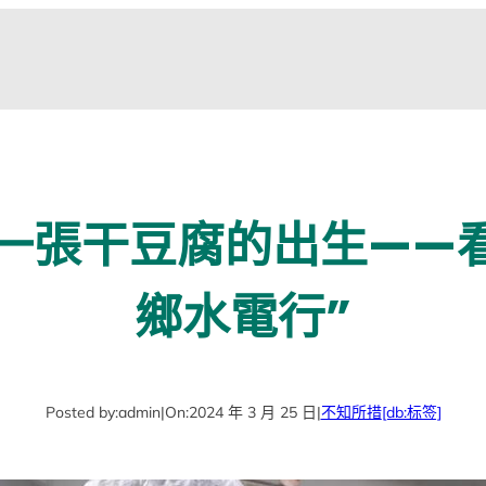
一張干豆腐的出生——
鄉水電行”
Posted by:
admin
|
On:
2024 年 3 月 25 日
|
不知所措
[db:标签]