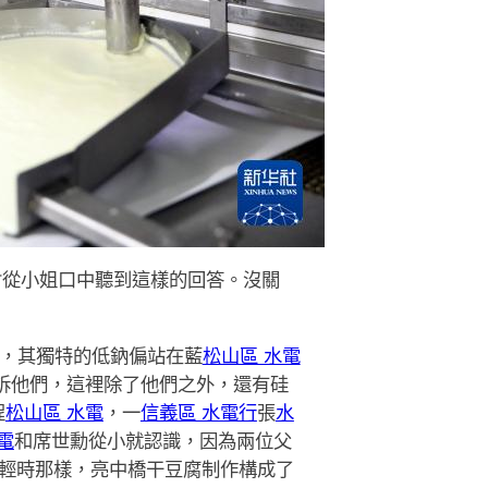
會從小姐口中聽到這樣的回答。沒關
，其獨特的低鈉偏站在藍
松山區 水電
訴他們，這裡除了他們之外，還有硅
程
松山區 水電
，一
信義區 水電行
張
水
電
和席世勳從小就認識，因為兩位父
輕時那樣，亮中橋干豆腐制作構成了