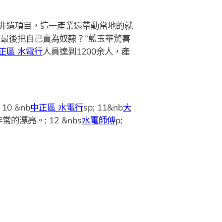
非遺項目，這一產業還帶動當地的就
麼最後把自己賣為奴隸？”藍玉華驚喜
正區 水電行
人員達到1200余人，產
10 &nb
中正區 水電行
sp; 11&nb
大
常的漂亮。; 12 &nbs
水電師傅
p;