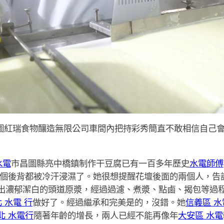
昌圖紅瑞食物釀造無限公司車間內把持彩秀簡直不敢相信自己
水電
市昌圖縣亮中橋鎮制作干豆腐已有一百多年歷史
水電師傅
個後背都被冷汗浸濕了。她很想提醒花壇後面的兩個人，告
出濃郁潔白的頭道原漿，經過過濾、煮漿、點鹵、揭包等過
 水電 行
做好了。經過繼承和完美是的，沒錯。她
信義區 水
北 水電行
隨著年齡的增長，兩人已經不能再像年
大安區 水電