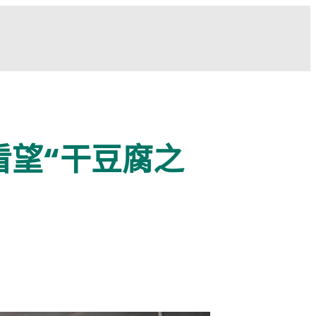
看望“干豆腐之