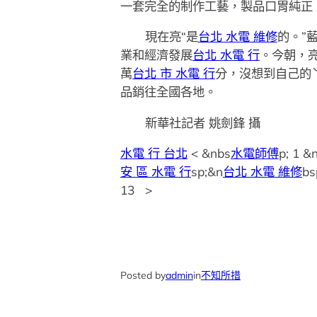
一套完全的制作工藝，製品口胃純正
現在亮“是
台北 水電 維修
的。”
業和經濟發展
台北 水電 行
。今朝，亮
萬
台北 市 水電 行
分，沒想到自己的
品銷往全國各地。
新華社記者 姚劍鋒 攝
水電 行 台北
< &nbs
水電師傅
p; 1 &
安 區 水電 行
sp;&n
台北 水電 維修
b
13 >
Posted by
admin
in
不知所措