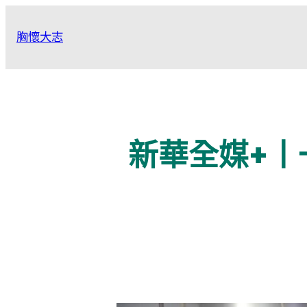
跳
至
胸懷大志
主
要
內
容
新華全媒+丨