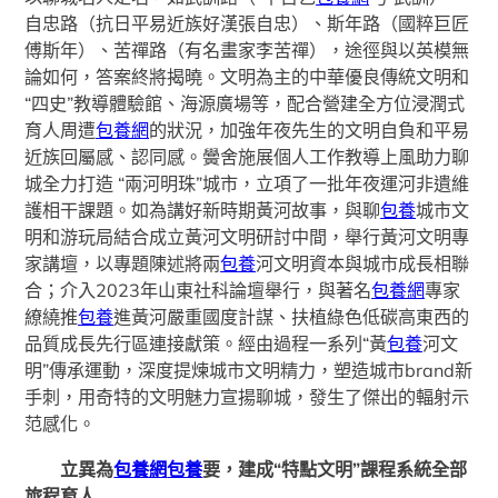
自忠路（抗日平易近族好漢張自忠）、斯年路（國粹巨匠
傅斯年）、苦禪路（有名畫家李苦禪），途徑與以英模無
論如何，答案終將揭曉。文明為主的中華優良傳統文明和
“四史”教導體驗館、海源廣場等，配合營建全方位浸潤式
育人周遭
包養網
的狀況，加強年夜先生的文明自負和平易
近族回屬感、認同感。黌舍施展個人工作教導上風助力聊
城全力打造 “兩河明珠”城市，立項了一批年夜運河非遺維
護相干課題。如為講好新時期黃河故事，與聊
包養
城市文
明和游玩局結合成立黃河文明研討中間，舉行黃河文明專
家講壇，以專題陳述將兩
包養
河文明資本與城市成長相聯
合；介入2023年山東社科論壇舉行，與著名
包養網
專家
繚繞推
包養
進黃河嚴重國度計謀、扶植綠色低碳高東西的
品質成長先行區連接獻策。經由過程一系列“黃
包養
河文
明”傳承運動，深度提煉城市文明精力，塑造城市brand新
手刺，用奇特的文明魅力宣揚聊城，發生了傑出的輻射示
范感化。
立異為
包養網
包養
要，建成“特點文明”課程系統全部
旅程育人