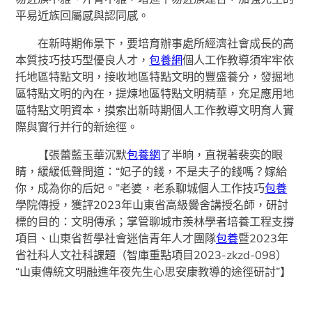
平易近族回屬感與認同感。
在新時期佈景下，要培育辦事處所經濟社會成長的高
本質技巧技巧型優良人才，
包養網
個人工作教導須牢牢依
托地區特點文明，接收地區特點文明的豐盛養分，發掘地
區特點文明的內在，提煉地區特點文明精華，充足應用地
區特點文明資本，摸索出新時期個人工作教導文明育人實
際與實行并行的新途徑。
【張蕾藍玉華沉默
包養網
了半晌，直視著裴奕的眼
睛，緩緩低聲問道：“妃子的錢，不是夫子的錢嗎？嫁給
你，成為你的后妃。”老婆，老系聊城個人工作技巧
包養
學院傳授，獲評2023年山東省高級黌舍講授名師，研討
標的目的：文明傳承；掌管聊城市羨林學者培養工程支撐
項目、山東省哲學社會迷信青年人才團隊
包養
暨2023年
省社科人文社科課題（智庫重點項目2023-zkzd-098）
“山東傳統文明融進年夜先生心思安康教導的途徑研討”】