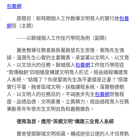
包養網
原題目：新時期個人工作教導文明育人的實行途
包養
網
徑（主題）
——以聊城個人工作技巧學院為例（副題）
黌舍教導任務者肩負著啟發先生思惟、熏陶先生情
操、溫潤先生心靈的主要職責，承當著以文明人、以文育
人、以文培元的任務。聊城個人
包養網
工作技巧學院從
“育傳融創”四個維度構建文明育人形式，經由過程構建育
人系統、“結婚了？你是娶席先生為平妻還是正妻？”搭建
實行平臺、融會區域文明、扶植課程系統，落實樹德樹
人、以文明人的任務目的，不竭進步先生
包養網
思惟程
度、品德品德、文明素養、立異精力，經由過程育人任務
果斷青年年夜先生文明自負和義務擔負。
德育為首，應用“英模文明”構建三全育人系統
黌舍發掘聊城文明底蘊，構成迷信公道的人才培育軌