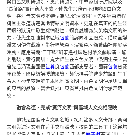
與白色文明研討院、黃河研討院、中華家風研討院以及
“長征路”實行育人平臺，使先生加倍直不雅體驗白色文
明，將汗青文明資本轉型為思政“活教材”。先生經由過程
講堂主渠道清楚當地特點文明資本，更能在真正的的生涯
周遭的狀況中發生感情黏性，逼真感觸感染英模文明的魅
力，使先生加強對本區域
包養
的認同和回屬感。借助全媒
體文明傳佈載體，舉行唱繁森、演繁森、頌繁森社團展演
運動，應用暑期“三下鄉”辦事進社區進村落文藝展演、幫
老助殘、實行實訓，寬大師生在白色文明中浸潤生長，黌
舍先后涌現全國優
包養
良
包養
西部志愿者、國賽
包養
省賽
年夜獎、國度級講授結果獎、師德標兵等進步前輩師生千
余人，極年夜進步了本地地區文明、白色文明傳承與立異
的東西的品質，黌舍獲批山東省首批白色文明傳承示范
校。
融會為徑，完成“黃河文明”與區域人文交相照映
聊城是國度汗青文明名城，擁有諸多人文奇跡，黃河
文明與運河文明在這里交相照映。校園的工具主干途徑均
以聊城名人定名，如武訓路（“千古乞
包養網
丐”武訓）、