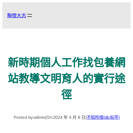
跳
至
胸懷大志
主
要
內
容
新時期個人工作找包養網
站教導文明育人的實行途
徑
Posted by:
admin
|
On:
2024 年 4 月 8 日
|
不知所措
[db:标签]