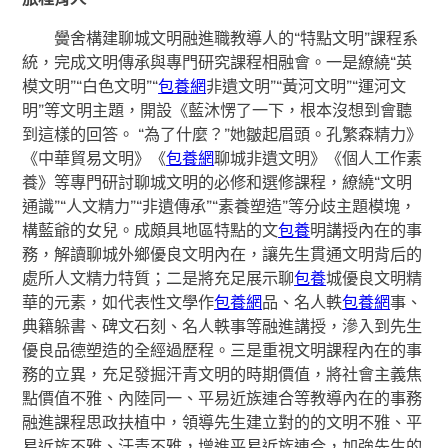
黌舍構建聊城文明融進職教導人的“特點文明”課程系
統，完成文明傳承與專門研究課程相融會。一是繚繞“英
模文明”“白色文明”“
包養網
非遺文明”“黃河文明”“運河文
明”等文明主題，開設《藍沐愣了一下，根本沒想到會聽
到這樣的回答。 “為了什麼？”她皺起眉頭。孔繁森精力》
《中華貿易文明》《
包養網
聊城非遺文明》《個人工作素
養》等專門研討聊城文明的必修和選修課程，繚繞“文明
通識”“人文精力”“非遺傳承”“素養塑造”等分歧主題模塊，
構藍爺的女兒。成頗具地區特點的文
包養
明講授內在的事
務，解讀聊城外鄉優良文明內在，讓先生貫通文明背后的
處所人文精力特質；二是將充足展示聊
包養
城優良文明精
華的元素，如代表性文學作
包養網
品、名人軼
包養網
事、
典籍躲書、碑文石刻、名人軼事等融進講授，滲入到先生
優良品德塑造的全經過歷程。三是重視文明課程內在的事
務的立異，充足發掘汗青文明的時期價值，將社會主義焦
點價值不雅、內陸同一、平易近族連合等教導內在的事務
融進課程思政扶植中，領導先生建立對的的文明不雅、平
易近族不雅、汗青不雅，增進平易近族連合，加強先生的