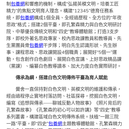
制
包養網
和響應的機制，構成“弘揚英模文明，培養工匠
精力”的焦點文明育人理念。構建“12345”德育任務系
統，即
包養網
構成1個全員、全經過歷程、全方位的“年夜
思政”格式；搭建2個平臺，即孔繁森精力與白色文明研討
院、中華優良傳統文明和“四史”教導體驗館；打造3支步
隊，即校外著名思政專家、校內思政課教員和教導員、先
生黨團員骨
包養網
干步隊；明白先生認識形狀、先生辦
事、課程思政、思政課開設4個職責；展開好“5個一”運
動，包含創作白色劇目、展開白色宣講、上好思政精品課
（黨課）、編纂白色教導讀本、加大力度白色實際研討。
傳承為綱，搭建白色文明傳佈平臺為育人賦能
黌舍一直保持對白色文明、英模文明的維護和傳承，
經由過程停止實地村落訪問、社區探尋，挖掘白色文明，
編寫《追想與傳承——聊城反動人物故事》《照片背后的
孔繁森故事》《孔繁森的初心可以如許講》等“四史”教導
系列叢書，構建區域白色文明傳佈系統。扶植“一館三院
一路”平臺，即“四史”
包養網
主題教導體驗館、孔繁森精力