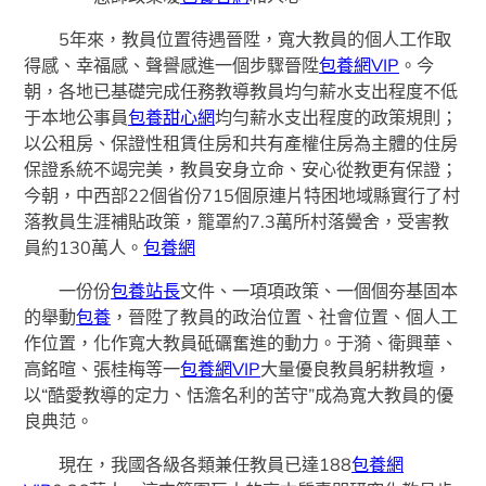
5年來，教員位置待遇晉陞，寬大教員的個人工作取
得感、幸福感、聲譽感進一個步驟晉陞
包養網VIP
。今
朝，各地已基礎完成任務教導教員均勻薪水支出程度不低
于本地公事員
包養甜心網
均勻薪水支出程度的政策規則；
以公租房、保證性租賃住房和共有產權住房為主體的住房
保證系統不竭完美，教員安身立命、安心從教更有保證；
今朝，中西部22個省份715個原連片特困地域縣實行了村
落教員生涯補貼政策，籠罩約7.3萬所村落黌舍，受害教
員約130萬人。
包養網
一份份
包養站長
文件、一項項政策、一個個夯基固本
的舉動
包養
，晉陞了教員的政治位置、社會位置、個人工
作位置，化作寬大教員砥礪奮進的動力。于漪、衛興華、
高銘暄、張桂梅等一
包養網VIP
大量優良教員躬耕教壇，
以“酷愛教導的定力、恬澹名利的苦守”成為寬大教員的優
良典范。
現在，我國各級各類兼任教員已達188
包養網