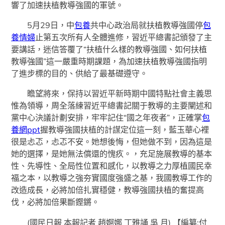
響了加速扶植教導強國的軍號。
5月29日，中
包養
共中心政治局就扶植教導強國停
包
養情婦
止第五次所有人全體進修，習近平總書記頒發了主
要講話，迷信答覆了“扶植什么樣的教導強國、如何扶植
教導強國”這一嚴重時期課題，為加速扶植教導強國指明
了進步標的目的、供給了最基礎遵守。
瞻望將來，保持以習近平新時期中國特點社會主義思
惟為領導，周全落練習近平總書記關于教導的主要闡述和
黨中心決議計劃安排，牢牢記住“國之年夜者”，正確掌
包
養網ppt
握教導強國扶植的計謀定位這一刻，藍玉華心裡
很是忐忑，忐忑不安。她想後悔，但她做不到，因為這是
她的選擇，是她無法償還的愧疚。，充足施展教導的基本
性、先導性、全局性位置和感化，以教導之力厚植國民幸
福之本，以教導之強夯實國度強盛之基，我國教導工作的
改造成長，必將加倍扎實穩健，教導強國扶植的奮提高
伐，必將加倍果斷鏗鏘。
(國民日報 本報記者 趙婀娜 丁雅誦 吳 月)
【編纂:付