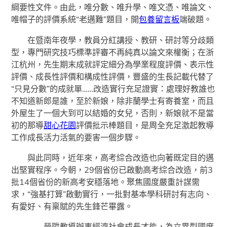
綱要性文件。由此，唯分數、唯升學、唯文憑、唯論文、
唯帽子的評價系統“老邁難”題目，開
包養留言板
端破題。
在暨南年夜學，教員分紅講授、教研、研討等分歧類
型，專門研究技巧標準評審不再純真以論文來權衡；在浙
江杭州，先生期末成就評定細分為學業程度評價、表示性
評價、成長性評價和構成性評價，豐盛的生長記載代替了
“只見分數”的成就單……改造實行充足證實：處理好教誰也
不知道新郎是誰，至於新娘，除非蘭學士有寄養室，而且
外屋生了一個大到可以結婚的女兒，否則，新娘就不是當
初的那導
甜心花園
評價批示棒題目，是周全充足激起教導
工作成長活力活氣的要害一個步驟。
與此同時，近年來，高考綜合改造也向著既定目的邁
出堅實程序。今朝，29個省份已啟動高考綜合改造，前3
批14個省份的新高考安穩落地。聚焦國度嚴重計謀需
求，“強基打算”啟動實行，一批對基本學科研討有志向、
有愛好、有稟賦的先生鋒芒畢露。
——晉陞教導辦事經濟社會成長才能，為立異型國度