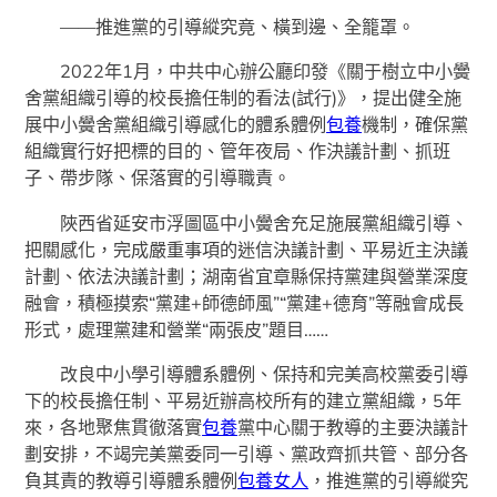
——推進黨的引導縱究竟、橫到邊、全籠罩。
2022年1月，中共中心辦公廳印發《關于樹立中小黌
舍黨組織引導的校長擔任制的看法(試行)》，提出健全施
展中小黌舍黨組織引導感化的體系體例
包養
機制，確保黨
組織實行好把標的目的、管年夜局、作決議計劃、抓班
子、帶步隊、保落實的引導職責。
陜西省延安市浮圖區中小黌舍充足施展黨組織引導、
把關感化，完成嚴重事項的迷信決議計劃、平易近主決議
計劃、依法決議計劃；湖南省宜章縣保持黨建與營業深度
融會，積極摸索“黨建+師德師風”“黨建+德育”等融會成長
形式，處理黨建和營業“兩張皮”題目……
改良中小學引導體系體例、保持和完美高校黨委引導
下的校長擔任制、平易近辦高校所有的建立黨組織，5年
來，各地聚焦貫徹落實
包養
黨中心關于教導的主要決議計
劃安排，不竭完美黨委同一引導、黨政齊抓共管、部分各
負其責的教導引導體系體例
包養女人
，推進黨的引導縱究