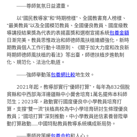
——尊師氣氛日益濃重。
以“國民教導家”和“時期榜樣”、全國教書育人榜樣、
“最美教員”以及全國模范教員、全國優良教員、國度級教
導講授結果獎為代表的表揚嘉獎和選樹宣揚系統
包養金額
日漸完美。教員思惟政治和師德師風扶植連續強化，新時
期教員個人工作行動十項原則、《關于加大力度和改良新
時期師德師風扶植的看法》等出臺，師德扶植步進軌制
化、規范化、法治化軌道。
——強師舉動落
包養網比較
地生效。
2021年起，教導部實行“優師打算”，每年為832個脫
貧縣和中西部海洋邊疆縣中小黌舍培育1萬名擺佈本科師
范生；2023年，啟動實行國度優良中小學教員培育打
算，支撐“雙一流”扶植高校為中小學培育研討生條理優良
教員；“國培打算”深刻推動，中小學教員迷信素養晉陞舉
動打算啟動……中國特點教員教導系統構成新局勢。
——惠師政策暖
包養合約
和人心。