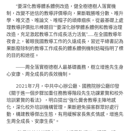
“要深化教導體系體例改造，健全樹德樹人落實機
制，改變不迷信的教導評價導向，果斷戰勝唯分數、唯升
學、唯文憑、唯論文、唯帽子的頑瘴痼疾，從最基礎上處
理教導評價批示棒題目”“要深化辦學體系體例和教導治理
改造，充足激起教導工作成長活力活氣”……在全國教導年
夜會上，著眼我國教導工作的久遠成長，習近平總書記為
果斷廢除制約教導工作成長的體系體例機制妨礙指明了標
的目的和途徑。
——周全落實樹德樹人最基礎義務，樹立增進先生身
心安康、周全成長的長效機制。
2021年7月，中共中心辦公廳、國務院辦公廳印發
《關于進一個步驟加重任務教導階段先生功課累贅和校外
培訓累贅的看法》，明白提出“強化黌舍教導主陣地感
化，深化校外培訓機構管理，果斷避免損害群眾好處行
動，構建教導傑出生態，有用緩解家長焦炙情感，增進先
生周全成長、安康生長”。