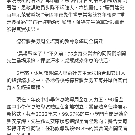
學院扶植的看法》等印發，思政課東西的品質和程度顯明
晉陞，思政課教員步隊不竭強大、構造優化；“慶賀建黨
百年示范微黨課”“全國年夜先生黨史常識競答年夜會”“重
走長征路”等實行運動深刻展開，領導先生聽黨話跟黨走
獲得其實後果。
德智體美勞周全培育的教導系統周全構建——
“農場豐產了！”不久前，北京育英黌舍的同窗們離開
先生農場采摘，揮灑汗水，感觸感染休息的快活。
5年來，休息教導歸入培育社會主義扶植者和交班人
的總體請求之中，各地各校將德智體美勞五育并舉落其實
育人全經過歷程。
現在，年夜中小學休息教導周全加大力度，96個全
國中小學休息教導試驗區在各地樹立；黌舍體育任務展示
新格式，截至2022年末，99.57%的中小學開齊開足體育
與安康課，先生體質安康狀態總體呈晉陞趨向；黌舍美育
獲得汗青性衝破，任務教導階段99.8%的黌舍開齊開足音