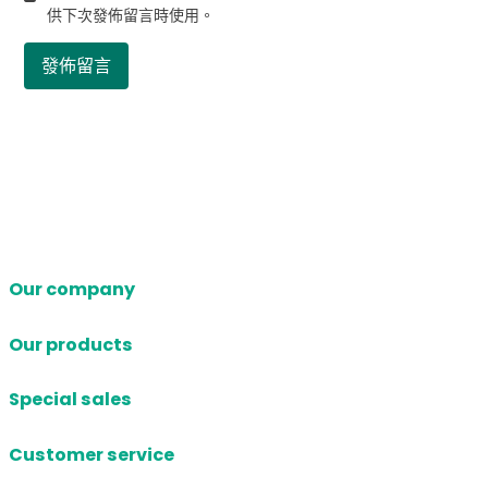
供下次發佈留言時使用。
Our company
Our products
Special sales
Customer service