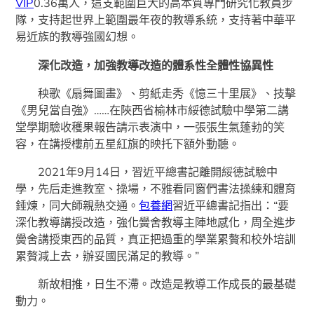
VIP
0.36萬人，這支範圍巨大的高本質專門研究化教員步
隊，支持起世界上範圍最年夜的教導系統，支持著中華平
易近族的教導強國幻想。
深化改造，加強教導改造的體系性全體性協異性
秧歌《扇舞圖畫》、剪紙走秀《憶三十里展》、技擊
《男兒當自強》……在陜西省榆林市綏德試驗中學第二講
堂學期驗收穫果報告請示表演中，一張張生氣蓬勃的笑
容，在講授樓前五星紅旗的映托下額外動聽。
2021年9月14日，習近平總書記離開綏德試驗中
學，先后走進教室、操場，不雅看同窗們書法操練和體育
錘煉，同大師親熱交通。
包養網
習近平總書記指出：“要
深化教導講授改造，強化黌舍教導主陣地感化，周全進步
黌舍講授東西的品質，真正把過重的學業累贅和校外培訓
累贅減上去，辦妥國民滿足的教導。”
新故相推，日生不滯。改造是教導工作成長的最基礎
動力。