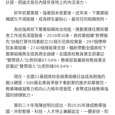
計謀、把論文寫在內陸年夜地上的內活潑力。
抓牢抓實黨建，強基固本是要害。近年來，下層黨組
織感化不竭施展，成為師生最貼心、最信任的組織依附。
為加強高校下層黨組織政治效能，推動黨建任務和黌
舍工作成長深度融會，2018年以來，高校黨組織“對標搶
先”扶植打算共培養創立31個示范高校黨委、297個標桿
院系黨組織、2740個樣板黨支部，輻射帶動全國高校下
層黨組織周全提高周全過硬。全國高校教員黨支部書記
“雙帶頭人”比例到達97.04%，教導部直屬高校教員黨支
部書記“雙帶頭人”比例到達99.94%。
現在，全國21萬個高校各級黨組織日益成為剛強的
戰斗碉堡，588萬名黨員爭做干事創業的進步前輩模范，
教導陣線凝集力和向心力極年夜晉陞，會聚成扶植教導強
國的磅礴氣力。
黨的二十年夜陳述明白提出，到2035年建成教導強
國，并對教導、科技、人才停止兼顧設定、一體安排，吹