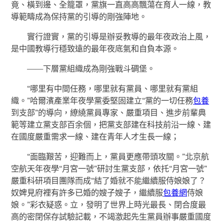
竟、橫到邊、全籠罩，黨旗一直高高飄蕩在育人一線，教
導範疇成為保持黨的引導的剛強陣地。
實行證實，黨的引導是辦妥教導的最年夜政治上風，
是中國教導行穩致遠的最年夜底氣和自負本源。
——下層黨組織成為剛強戰斗碉堡。
“哪里有中間任務，哪里就有黨員、哪里就有黨組
織。”哈爾濱產業年夜學黨委堅固建立“黨的一切任務
包養
到支部”的導向，繚繞黨員專家、嚴重項目、進步前輩典
範等建立黨支部百余個，把黨支部建在科技前沿一線、建
在國度嚴重需求一線、建在青年人才生長一線；
“面臨艱苦，迎難而上，黨員更應帶頭攻關。”北京航
空航天年夜學“月宮一號”研討生黨支部，依托“月宮一號”
嚴重科研項目團隊而成“結了婚就不能繼續服侍娘娘了？
奴婢見府裡有許多已婚的嫂子嫂子，繼續服
包養網
侍娘
娘。”彩衣疑惑。立，發明了世界上時光最長、閉合度最
高的密閉保存試驗記載，不竭激起先生黨員辦事嚴重國度