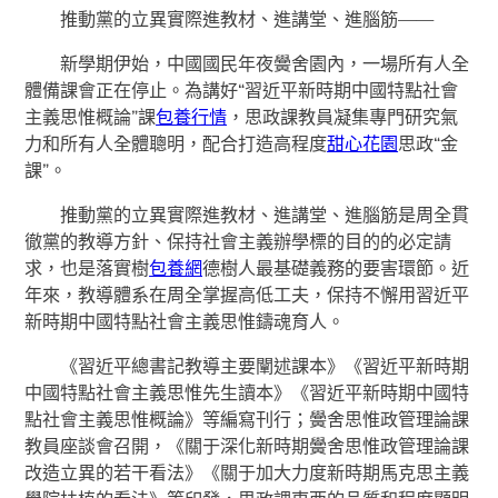
推動黨的立異實際進教材、進講堂、進腦筋——
新學期伊始，中國國民年夜黌舍園內，一場所有人全
體備課會正在停止。為講好“習近平新時期中國特點社會
主義思惟概論”課
包養行情
，思政課教員凝集專門研究氣
力和所有人全體聰明，配合打造高程度
甜心花園
思政“金
課”。
推動黨的立異實際進教材、進講堂、進腦筋是周全貫
徹黨的教導方針、保持社會主義辦學標的目的的必定請
求，也是落實樹
包養網
德樹人最基礎義務的要害環節。近
年來，教導體系在周全掌握高低工夫，保持不懈用習近平
新時期中國特點社會主義思惟鑄魂育人。
《習近平總書記教導主要闡述課本》《習近平新時期
中國特點社會主義思惟先生讀本》《習近平新時期中國特
點社會主義思惟概論》等編寫刊行；黌舍思惟政管理論課
教員座談會召開，《關于深化新時期黌舍思惟政管理論課
改造立異的若干看法》《關于加大力度新時期馬克思主義