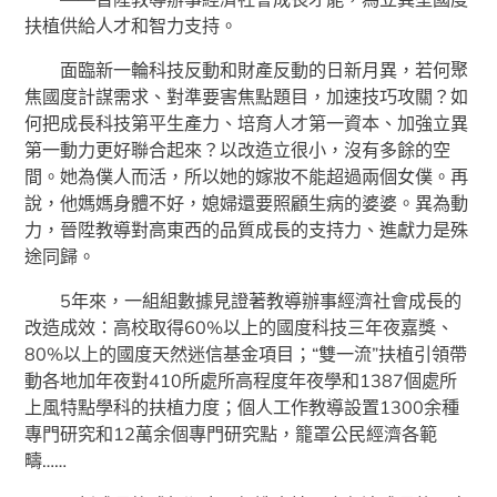
扶植供給人才和智力支持。
面臨新一輪科技反動和財產反動的日新月異，若何聚
焦國度計謀需求、對準要害焦點題目，加速技巧攻關？如
何把成長科技第平生產力、培育人才第一資本、加強立異
第一動力更好聯合起來？以改造立很小，沒有多餘的空
間。她為僕人而活，所以她的嫁妝不能超過兩個女僕。再
說，他媽媽身體不好，媳婦還要照顧生病的婆婆。異為動
力，晉陞教導對高東西的品質成長的支持力、進獻力是殊
途同歸。
5年來，一組組數據見證著教導辦事經濟社會成長的
改造成效：高校取得60%以上的國度科技三年夜嘉獎、
80%以上的國度天然迷信基金項目；“雙一流”扶植引領帶
動各地加年夜對410所處所高程度年夜學和1387個處所
上風特點學科的扶植力度；個人工作教導設置1300余種
專門研究和12萬余個專門研究點，籠罩公民經濟各範
疇……