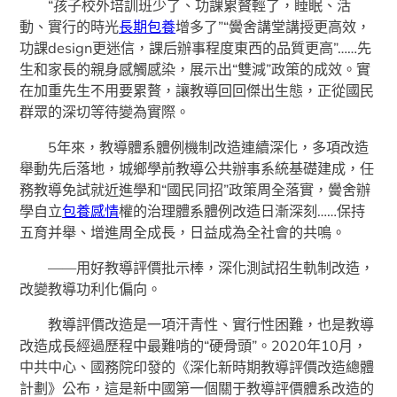
“孩子校外培訓班少了、功課累贅輕了，睡眠、活
動、實行的時光
長期包養
增多了”“黌舍講堂講授更高效，
功課design更迷信，課后辦事程度東西的品質更高”……先
生和家長的親身感觸感染，展示出“雙減”政策的成效。實
在加重先生不用要累贅，讓教導回回傑出生態，正從國民
群眾的深切等待變為實際。
5年來，教導體系體例機制改造連續深化，多項改造
舉動先后落地，城鄉學前教導公共辦事系統基礎建成，任
務教導免試就近進學和“國民同招”政策周全落實，黌舍辦
學自立
包養感情
權的治理體系體例改造日漸深刻……保持
五育并舉、增進周全成長，日益成為全社會的共鳴。
——用好教導評價批示棒，深化測試招生軌制改造，
改變教導功利化偏向。
教導評價改造是一項汗青性、實行性困難，也是教導
改造成長經過歷程中最難啃的“硬骨頭”。2020年10月，
中共中心、國務院印發的《深化新時期教導評價改造總體
計劃》公布，這是新中國第一個關于教導評價體系改造的