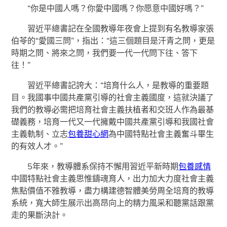
“你是中國人嗎？你愛中國嗎？你愿意中國好嗎？”
習近平總書記在全國教導年夜會上提到有名教導家張
伯苓的“愛國三問”，指出：“這三個題目是汗青之問，更是
時期之問、將來之問，我們要一代一代問下往、答下
往！”
習近平總書記誇大：“培育什么人，是教導的重要題
目。我國事中國共產黨引導的社會主義國度，這就決議了
我們的教導必需把培育社會主義扶植者和交班人作為最基
礎義務，培育一代又一代擁戴中國共產黨引導和我國社會
主義軌制、立志
包養甜心網
為中國特點社會主義奮斗畢生
的有效人才。”
5年來，教導體系保持不懈用習近平新時期
包養感情
中國特點社會主義思惟鑄魂育人，出力加大力度社會主義
焦點價值不雅教導，盡力構建德智體美勞周全培育的教導
系統，寬大師生展示出高昂向上的精力風采和聽黨話跟黨
走的果斷決計。