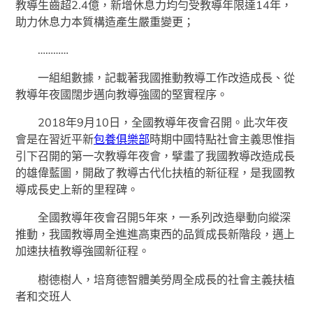
教導生齒超2.4億，新增休息力均勻受教導年限達14年，
助力休息力本質構造產生嚴重變更；
…………
一組組數據，記載著我國推動教導工作改造成長、從
教導年夜國闊步邁向教導強國的堅實程序。
2018年9月10日，全國教導年夜會召開。此次年夜
會是在習近平新
包養俱樂部
時期中國特點社會主義思惟指
引下召開的第一次教導年夜會，擘畫了我國教導改造成長
的雄偉藍圖，開啟了教導古代化扶植的新征程，是我國教
導成長史上新的里程碑。
全國教導年夜會召開5年來，一系列改造舉動向縱深
推動，我國教導周全進進高東西的品質成長新階段，邁上
加速扶植教導強國新征程。
樹德樹人，培育德智體美勞周全成長的社會主義扶植
者和交班人