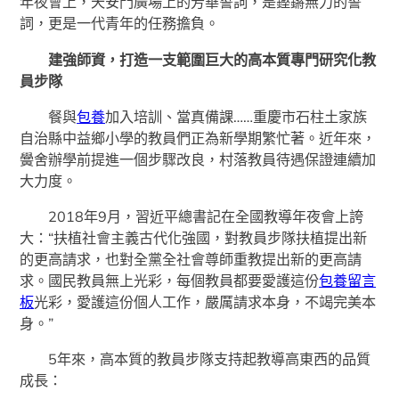
年夜會上，天安門廣場上的芳華誓詞，是鏗鏘無力的誓
詞，更是一代青年的任務擔負。
建強師資，打造一支範圍巨大的高本質專門研究化教
員步隊
餐與
包養
加入培訓、當真備課……重慶市石柱土家族
自治縣中益鄉小學的教員們正為新學期繁忙著。近年來，
黌舍辦學前提進一個步驟改良，村落教員待遇保證連續加
大力度。
2018年9月，習近平總書記在全國教導年夜會上誇
大：“扶植社會主義古代化強國，對教員步隊扶植提出新
的更高請求，也對全黨全社會尊師重教提出新的更高請
求。國民教員無上光彩，每個教員都要愛護這份
包養留言
板
光彩，愛護這份個人工作，嚴厲請求本身，不竭完美本
身。”
5年來，高本質的教員步隊支持起教導高東西的品質
成長：