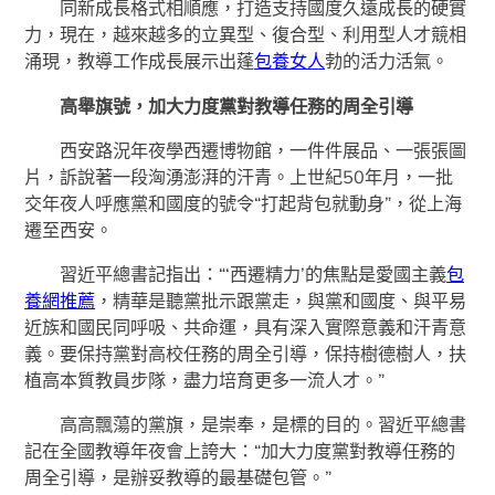
同新成長格式相順應，打造支持國度久遠成長的硬實
力，現在，越來越多的立異型、復合型、利用型人才競相
涌現，教導工作成長展示出蓬
包養女人
勃的活力活氣。
高舉旗號，加大力度黨對教導任務的周全引導
西安路況年夜學西遷博物館，一件件展品、一張張圖
片，訴說著一段洶湧澎湃的汗青。上世紀50年月，一批
交年夜人呼應黨和國度的號令“打起背包就動身”，從上海
遷至西安。
習近平總書記指出：“‘西遷精力’的焦點是愛國主義
包
養網推薦
，精華是聽黨批示跟黨走，與黨和國度、與平易
近族和國民同呼吸、共命運，具有深入實際意義和汗青意
義。要保持黨對高校任務的周全引導，保持樹德樹人，扶
植高本質教員步隊，盡力培育更多一流人才。”
高高飄蕩的黨旗，是崇奉，是標的目的。習近平總書
記在全國教導年夜會上誇大：“加大力度黨對教導任務的
周全引導，是辦妥教導的最基礎包管。”