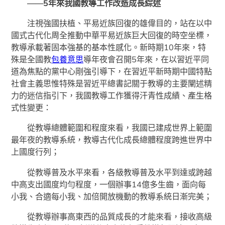
——5年來我國教導工作改造成長綜述
注視強國扶植、平易近族回復的雄偉目的，站在以中
國式古代化周全推動中華平易近族巨大回復的時空坐標，
教導承載著固本強基的基本性感化。新時期10年來，特
殊是全國教
包養意思
導年夜會召開5年來，在以習近平同
道為焦點的黨中心剛強引導下，在習近平新時期中國特點
社會主義思惟特殊是習近平總書記關于教導的主要闡述精
力的迷信指引下，我國教導工作獲得汗青性成績、產生格
式性變更：
從教導總體範圍和程度來看，我國已建成世界上範圍
最年夜的教導系統，教導古代化成長總體程度跨進世界中
上國度行列；
從教導普及水平來看，各級教導普及水平到達或跨越
中高支出國度均勻程度，一個辦事14億多生齒，面向每
小我、合適每小我、加倍開放機動的教導系統日漸完美；
從教導辦事高東西的品質成長的才能來看，接收高級