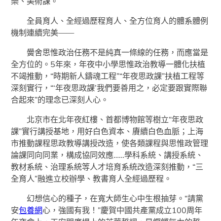
樂、美術課。
全員育人、全經過歷程育人、全方位育人的體系體例
機制連續完美——
黌舍思惟政治任務不是純真一條線的任務，而應當是
全方位的。5年來，年夜中小學思惟政治教導一體化扶植
不竭推動，“時期新人鑄魂工程”“年夜思政課”扶植工程等
深刻實行，“‘年夜思政課’我們要善用之，必定要跟實際聯
合起來”的理念已深刻人心。
北京市在北年夜紅樓、首都博物館等樹立“年夜思政
課”實行講授基地，用好白色資本、賡續白色血脈；上海
市推動課程思政教導講授改造，使各類課程與思惟政管理
論課同向同業，構成協同效應……學科系統、講授系統、
教材系統、治理系統等人才培育系統改造深刻推動，“三
全育人”融進立校辦學、教書育人全經過歷程。
幻想信心的種子，在寬大師生心中生根抽芽。“請黨
安
包養網
心，強國有我！”慶賀中國共產黨成立100周年