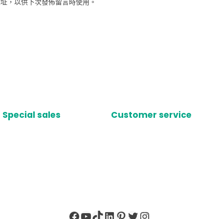
網址，以供下次發佈留言時使用。
Special sales
Customer service
Facebook
YouTube
TikTok
LinkedIn
Pinterest
X
Instagram