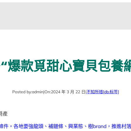
“爆款覓甜心寶貝包養
Posted by:
admin
|
On:
2024 年 3 月 22 日
|
不知所措
[db:标签]
特產
條件。各地要強龍頭、補鏈條、興業態、樹brand，推進村