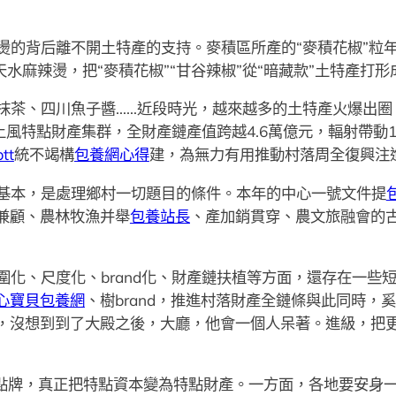
燙的背后離不開土特產的支持。麥積區所產的“麥積花椒”粒
水麻辣燙，把“麥積花椒”“甘谷辣椒”從“暗藏款”土特產打形
抹茶、四川魚子醬……近段時光，越來越多的土特產火爆出圈
上風特點財產集群，全財產鏈產值跨越4.6萬億元，輻射帶動
tt
統不竭構
包養網心得
建，為無力有用推動村落周全復興注
基本，是處理鄉村一切題目的條件。本年的中心一號文件提
兼顧、農林牧漁并舉
包養站長
、產加銷貫穿、農文旅融會的
化、尺度化、brand化、財產鏈扶植等方面，還存在一些短
心寶貝包養網
、樹brand，推進村落財產全鏈條與此同時，
，沒想到到了大殿之後，大廳，他會一個人呆著。進級，把更多
特點牌，真正把特點資本變為特點財產。一方面，各地要安身