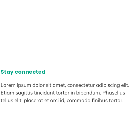
Stay connected
Lorem ipsum dolor sit amet, consectetur adipiscing elit.
Etiam sagittis tincidunt tortor in bibendum. Phasellus
tellus elit, placerat et orci id, commodo finibus tortor.