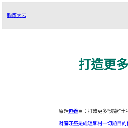
跳
至
胸懷大志
主
要
內
容
打造更多
原題
包養
目：打造更多“爆款”土
財產旺盛是處理鄉村一切題目的