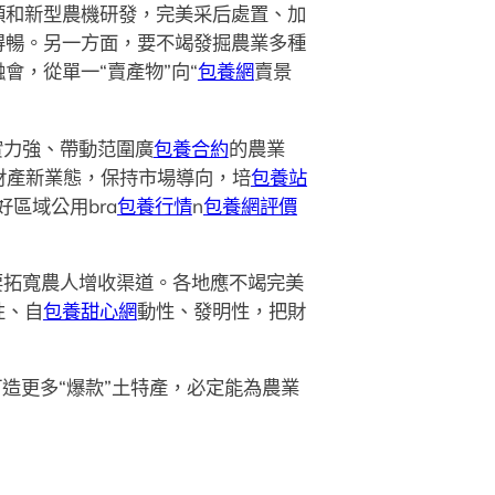
類和新型農機研發，完美采后處置、加
得暢。另一方面，要不竭發掘農業多種
會，從單一“賣產物”向“
包養網
賣景
實力強、帶動范圍廣
包養合約
的農業
新財產新業態，保持市場導向，培
包養站
好區域公用bra
包養行情
n
包養網評價
要拓寬農人增收渠道。各地應不竭完美
性、自
包養甜心網
動性、發明性，把財
打造更多“爆款”土特產，必定能為農業