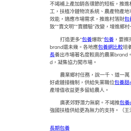
不竭補上產加銷各環節的短板，推進
工，扶植冷鏈物流系統、農產物產地
效能，適應市場需求，推進村落財
包
致”“賣文明”“賣體驗”改變，增進鄉
打造更多“
包養
爆款”
包養
，要擦
brand還未幾。各地應
包養網比較
培
長
養出市場著名度較高的農業brand
d，凝集協力闖市場。
農業鄉村任務，說一千、道一萬
好處鏈接機制，供給失業職位
包養甜
產增值收益更多留給農人。
廣袤郊野潛力無窮。不竭推
包養a
強國扶植供給更為無力的支持。（王
長期包養