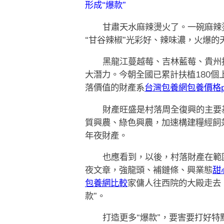
形成“爆款”
甘肅天水麻辣燙火了。一碗麻辣
“甘谷辣椒”光彩好、辣味濃，火爆的天
黑龍江蔓越莓、吉林藍莓、貴州
大潛力。今朝全國已累計扶植180個
落價值的財產系
台灣包養網
包養價格p
財產旺盛是村落周全復興的主要
質興農、綠色興農，加速構建糧經飼
年夜財產。
也應看到，以後，村落財產在範圍
夜文章，強龍頭、補鏈條、興業態
甜
包養網比較
家傭人往西院的大殿走去
款”。
打造更多“爆款”，要害要打好