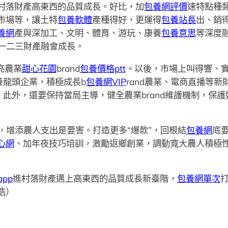
村落財產高東西的品質成長。好比，加
包養網評價
速特點種
市場等，讓土特
包養軟體
產種得好，更運得
包養站長
出、銷
養網
產與深加工、文明、體育、游玩、康養
包養意思
等深度融
村一二三財產融會成長。
亮農業
甜心花園
brand
包養價格ptt
。以後，市場上叫得響、
養龍頭企業，積極成長b
包養網VIP
rand農業、電商直播等
。此外，還要保持當局主導，健全農業brand維護機制，保護
，增添農人支出是要害。打造更多“爆款”，回根結
包養網
底
心網
、加年夜技巧培訓，激勵返鄉創業，調動寬大農人積極
pp
進村落財產邁上高東西的品質成長新臺階，
包養網單次
浩）