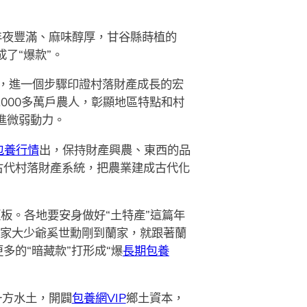
年夜豐滿、麻味醇厚，甘谷縣蒔植的
成了“爆款”。
，進一個步驟印證村落財產成長的宏
1000多萬戶農人，彰顯地區特點和村
進微弱動力。
包養行情
出，保持財產興農、東西的品
古代村落財產系統，把農業建成古代化
板。各地要安身做好“土特產”這篇年
奚家大少爺奚世勳剛到蘭家，就跟著蘭
的“暗藏款”打形成“爆
長期包養
一方水土，開闢
包養網VIP
鄉土資本，