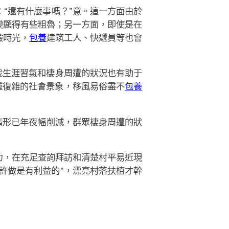
：“還有什麼事嗎？”意。這一方面由於
變顯得有些粗魯；另一方面，即使是在
儉時光，
包養
建筑工人、快遞員等也會
我生涯習氣和棲身周遭的狀況也有助于
種復雜的社會景象，移風易俗盡不
包養
情形已年夜幅削減，群眾棲身周遭的狀
力，在充足查詢拜訪和清楚村平易近現
許做是有利益的“，漂亮村落扶植才幹