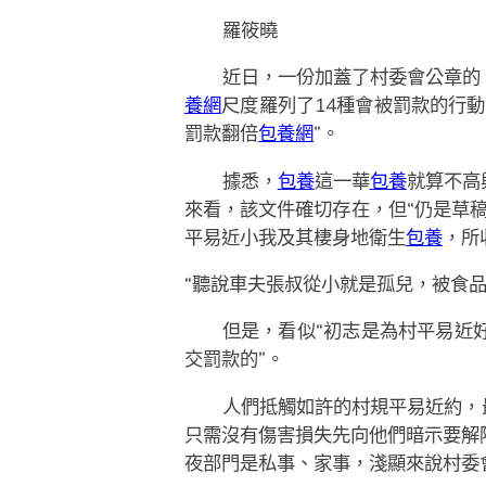
羅筱曉
近日，一份加蓋了村委會公章的
養網
尺度羅列了14種會被罰款的行動
罰款翻倍
包養網
”。
據悉，
包養
這一華
包養
就算不高
來看，該文件確切存在，但“仍是草
平易近小我及其棲身地衛生
包養
，所
“聽說車夫張叔從小就是孤兒，被食
但是，看似“初志是為村平易近
交罰款的”。
人們抵觸如許的村規平易近約，
只需沒有傷害損失先向他們暗示要解
夜部門是私事、家事，淺顯來說村委