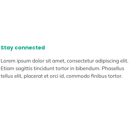
Stay connected
Lorem ipsum dolor sit amet, consectetur adipiscing elit.
Etiam sagittis tincidunt tortor in bibendum. Phasellus
tellus elit, placerat et orci id, commodo finibus tortor.