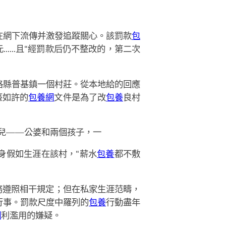
在網下流傳并激發追蹤關心。該罰款
包
元……且“經罰款后仍不整改的，第二次
格縣普基鎮一個村莊。從本地給的回應
臺如許的
包養網
文件是為了改
包養
良村
兒——公婆和兩個孩子，一
身假如生涯在該村，“薪水
包養
都不敷
務遵照相干規定；但在私家生涯范疇，
行事。罰款尺度中羅列的
包養
行動盡年
網
利濫用的嫌疑。