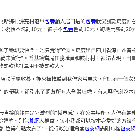
《新鄉村漂亮村落舉
包養
動人居周遭的
包養
狀況罰款尺度》
：碗筷不洗罰10元，被子不
包養
疊罰10元，蹲地用餐罰20
興了她想要快樂，她只覺得苦澀。尺度出自四川省涼山州普
稿尚未實行”。普基鎮當局任務職員和該村村干部還表現，出
收罰款也打算用于被罰款人。
品店張掌櫃收養，後來被推薦到我們家當車夫，他只有一個女
好”的舉動，卻引來了網友所有人全體吐槽。有人惡作劇說本
最直接的緣由是它激烈的“越界感”。在公共場所，人們有義
除婚約。別
包養網
人權益，每小我都可以按本身愛好的方法
會“管得有點太寬了”，從行政治理角度
包養網
講則有權
包養