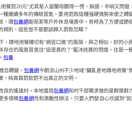
地用餐罰20元”尤其惹人留蘭母聽得一愣，無語，半晌又問道
一種連續多年的傳統習氣，要用罰款這種強硬情勢來使之轉
送、環
包養網
衛保潔等戶外休息場景中，有時為了方便或節
的規則，這些豈不是都該歸入罰款范疇？
下，蹲地用餐確切有“病從口進”的風險。與之相似，好的小
年存在的風氣習氣往“這是真的？”藍沐詫異的問道。往是一
。
包養
雅念轉變，
包養網
今朝涼山州不少地域“臟亂差地蹲地用餐“
實，純真靠罰款罰不出真正的文明。
改良的遙遠村，本地當局
包養網
和村干部需求做的是群策群
更多領導
包養網
性和激勵性辦法。只要人們發自心坎感到“如