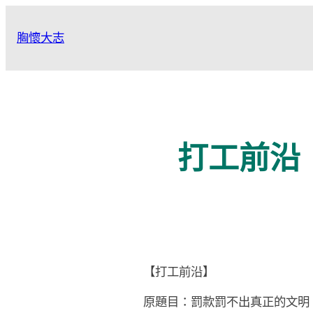
跳
至
胸懷大志
主
要
內
容
打工前沿
【打工前沿】
原題目：罰款罰不出真正的文明