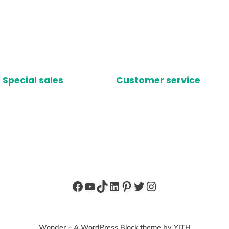
Special sales
Customer service
Facebook
YouTube
TikTok
LinkedIn
Pinterest
X
Instagram
Wonder – A WordPress Block theme by YITH