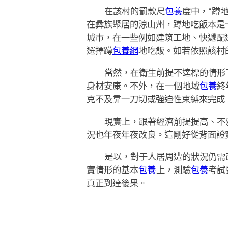
在該村的罰款尺
包養
度中，“蹲
在彝族聚居的涼山州，蹲地吃飯本是
城市，在一些例如建筑工地、快遞配
選擇蹲
包養網
地吃飯。如若依照該村
當然，在衛生前提不達標的情形
身材安康。不外，在一個地域
包養
終
克不及靠一刀切或強迫性束縛來完成
現實上，跟著經濟前提提高、不
況也年夜年夜改良。這剛好從背面證
是以，對于人居周遭的狀況仍需
實情形的基本
包養
上，測驗
包養
考試
真正到達後果。