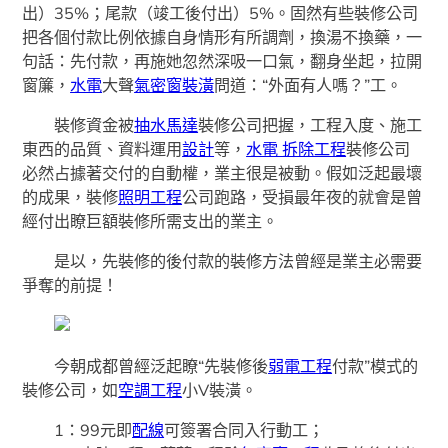
出）35%；尾款（竣工後付出）5%。固然有些裝修公司
把各個付款比例依據自身情形有所調劑，換湯不換藥，一
句話：先付款，再施她忽然深吸一口氣，翻身坐起，拉開
窗簾，
水電
大聲
氣密窗裝潢
問道：“外面有人嗎？”工。
裝修資金被
抽水馬達
裝修公司把握，工程入度、施工
東西的品質、資料運用
設計
等，
水電 拆除工程
裝修公司
必然占據著交付的自動權，業主很是被動。假如泛起最壞
的成果，裝修
照明工程
公司跑路，受損最年夜的就會是曾
經付出瞭巨額裝修所需支出的業主。
是以，先裝修的後付款的裝修方法曾經是業主必需要
爭奪的前提！
今朝成都曾經泛起瞭“先裝修後
弱電工程
付款”模式的
裝修公司，如
空調工程
小V裝潢。
1：99元即
配線
可簽署合同入行動工；