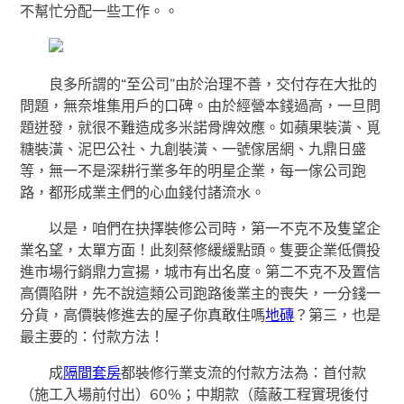
不幫忙分配一些工作。。
良多所謂的“至公司”由於治理不善，交付存在大批的
問題，無奈堆集用戶的口碑。由於經營本錢過高，一旦問
題迸發，就很不難造成多米諾骨牌效應。如蘋果裝潢、覓
糖裝潢、泥巴公社、九創裝潢、一號傢居網、九鼎日盛
等，無一不是深耕行業多年的明星企業，每一傢公司跑
路，都形成業主們的心血錢付諸流水。
以是，咱們在抉擇裝修公司時，第一不克不及隻望企
業名望，太單方面！此刻蔡修緩緩點頭。隻要企業低價投
進市場行銷鼎力宣揚，城市有出名度。第二不克不及置信
高價陷阱，先不說這類公司跑路後業主的喪失，一分錢一
分貨，高價裝修進去的屋子你真敢住嗎
地磚
？第三，也是
最主要的：付款方法！
成
隔間套房
都裝修行業支流的付款方法為：首付款
（施工入場前付出）60%；中期款（蔭蔽工程實現後付