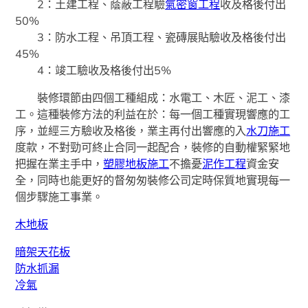
2：土建工程、蔭蔽工程驗
氣密窗工程
收及格後付出
50%
3：防水工程、吊頂工程、瓷磚展貼驗收及格後付出
45%
4：竣工驗收及格後付出5%
裝修環節由四個工種組成：水電工、木匠、泥工、漆
工。這種裝修方法的利益在於：每一個工種實現響應的工
序，並經三方驗收及格後，業主再付出響應的入
水刀施工
度款，不對勁可終止合同一起配合，裝修的自動權緊緊地
把握在業主手中，
塑膠地板施工
不擔憂
泥作工程
資金安
全，同時也能更好的督匆匆裝修公司定時保質地實現每一
個步驟施工事業。
木地板
暗架天花板
防水抓漏
冷氣