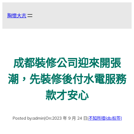
跳
至
胸懷大志
主
要
內
容
成都裝修公司迎來開張
潮，先裝修後付水電服務
款才安心
Posted by:
admin
|
On:
2023 年 9 月 24 日
|
不知所措
[db:标签]