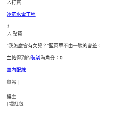
人
打賞
冷氣水電工程
1
人
點贊
“我怎麼會有女兒？”藍雨華不由一臉的害羞。
主帖得到的
裝潢
海角分：
0
室內配線
舉報 |
樓主
|
埋紅包