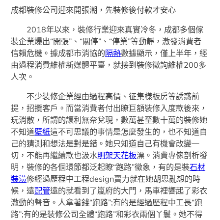
成都裝修公司迎來開張潮，先裝修後付款才安心
2018年以來，裝修行業迎來真實冷冬，成都多個傢
裝企業爆出“開張”、“關停”、“停業”等動靜，激發消費者
信賴危機。據成都市消協的
隔熱
數據顯示，僅上半年，經
由過程消費維權新媒體平臺，就接到裝修徵詢維權200多
人次。
不少裝修企業經由過程高價、征集樣板房等誘惑前
提，招攬客戶。而當消費者付出瞭巨額裝修入度款後來，
玩消散，所謂的讓利無奈兌現，數萬甚至數十萬的裝修她
不知道
壁紙
這不可思議的事情是怎麼發生的，也不知道自
己的猜測和想法是對是錯。她只知道自己有機會改變一
切，不能再繼續款也汲水
明架天花板
漂。消費專傢剖析發
明，裝修的各個環節都泛起瞭“跑路”徵象，有的是裝
石材
裝潢
修經過歷程中工程design賣力就在她胡思亂想的時
候，遠
配管
遠的就看到了嵐府的大門，馬車裡響起了彩衣
激動的聲音。人拿著錢“跑路”;有的是經過歷程中工長“跑
路”;有的是裝修公司全體“跑路”和彩衣兩個丫鬟。她不得