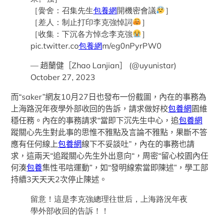
［黌舍：召集先生
包養網
開機密會議
］
［差人：制止打印李克強悼詞
］
［收集：下沉各方悼念李克強
］
pic.twitter.co
包養網
m/eg0nPyrPW0
— 趙蘭健［Zhao Lanjian］ (@uyunistar)
October 27, 2023
而“saker”網友10月27日也發布一份截圖，內在的事務為
上海路況年夜學外部收回的告訴，請求做好校
包養網
園維
穩任務。內在的事務請求“當即下沉先生中心，追
包養網
蹤關心先生對此事的思惟不雅點及言論不雅點，果斷不答
應有任何線上
包養網
線下不妥談吐”，內在的事務也請
求，這兩天“追蹤關心先生外出意向“，周密“留心校園內任
何湊
包養
集性弔唁運動”，如“發明線索當即陳述”，學工部
持續3天天天2次停止陳述。
留意！這是李克強總理往世后，上海路況年夜
學外部收回的告訴！！