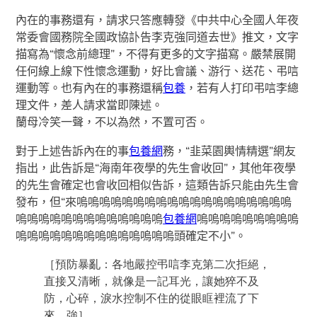
內在的事務還有，請求只答應轉發《中共中心全國人年夜
常委會國務院全國政協訃告李克強同道去世》推文，文字
描寫為“懷念前總理”，不得有更多的文字描寫。嚴禁展開
任何線上線下性懷念運動，好比會議、游行、送花、弔唁
運動等。也有內在的事務還稱
包養
，若有人打印弔唁李總
理文件，差人請求當即陳述。
蘭母冷笑一聲，不以為然，不置可否。
對于上述告訴內在的事
包養網
務，“韭菜園輿情精選”網友
指出，此告訴是“海南年夜學的先生會收回”，其他年夜學
的先生會確定也會收回相似告訴，這類告訴只能由先生會
發布，但“來嗚嗚嗚嗚嗚嗚嗚嗚嗚嗚嗚嗚嗚嗚嗚嗚嗚嗚嗚
嗚嗚嗚嗚嗚嗚嗚嗚嗚嗚嗚嗚嗚
包養網
嗚嗚嗚嗚嗚嗚嗚嗚嗚
嗚嗚嗚嗚嗚嗚嗚嗚嗚嗚嗚嗚嗚嗚頭確定不小”。
［預防暴亂：各地嚴控弔唁李克第二次拒絕，
直接又清晰，就像是一記耳光，讓她猝不及
防，心碎，淚水控制不住的從眼眶裡流了下
來。強］