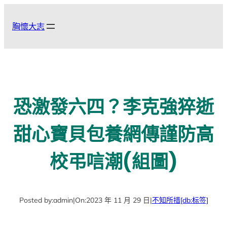
跳
至
胸懷大志
主
要
內
容
恐激發六四？李克強猝逝
甜心寶貝包養網傳謹防高
校弔唁潮(組圖)
Posted by:
admin
|
On:
2023 年 11 月 29 日
|
不知所措
[db:标签]