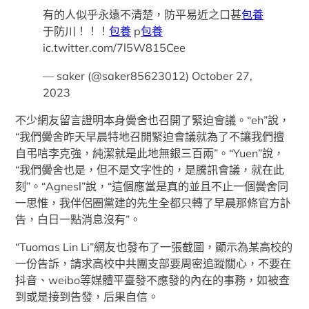
有的人似乎永遠不清楚，防平易近之口甚
包養
于防川！！！
包養
p
包養
ic.twitter.com/7l5W815Cee
— saker (@saker85623012) October 27,
2023
不少網友留言證明本身黌舍也召開了緊迫會議。“eh”說，
“我們黌舍昨天早晨特地召開緊迫會議就為了不讓我們擅
自弔唁李克強，純潔就是此地無銀三百兩”。“Yuen”說，
“我們黌舍也是，但不是文字性的，是騰訊會議，就在此
刻”。“Agnesl”說，“這個應當是真的並且不止一個黌舍同
一思惟，我伴侶圈黨建的先生全都只轉了早晨那條官方訃
告，白日一點消息沒有”。
“Tuomas Lin Li”網友也發布了一張截圖，顯示為某高校的
一份告訴，請求高校中共團支部要周密追蹤關心，不要在
抖音、weibo等媒體平臺發不應發的內在的事務，如被查
到或是接到告發，后果自信。