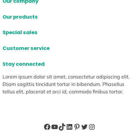
Our company
Our products
Special sales
Customer service
Stay connected
Lorem ipsum dolor sit amet, consectetur adipiscing elit.
Etiam sagittis tincidunt tortor in bibendum. Phasellus
tellus elit, placerat et orci id, commodo finibus tortor.
Facebook
YouTube
TikTok
LinkedIn
Pinterest
X
Instagram