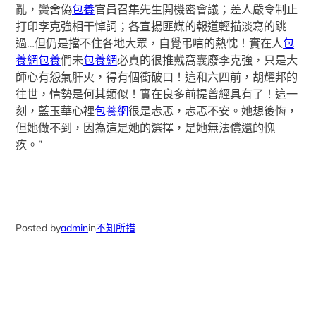
亂，黌舍偽
包養
官員召集先生開機密會議；差人嚴令制止
打印李克強相干悼詞；各宣揚匪媒的報道輕描淡寫的跳
過…但仍是擋不住各地大眾，自覺弔唁的熱忱！實在人
包
養網
包養
們未
包養網
必真的很推戴窩囊廢李克強，只是大
師心有怨氣肝火，得有個衝破口！這和六四前，胡耀邦的
往世，情勢是何其類似！實在良多前提曾經具有了！這一
刻，藍玉華心裡
包養網
很是忐忑，忐忑不安。她想後悔，
但她做不到，因為這是她的選擇，是她無法償還的愧
疚。”
Posted by
admin
in
不知所措