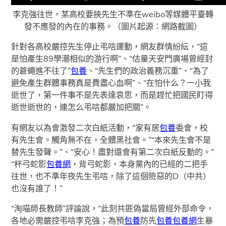
李克強往世，某高校​​​​​​要挾先生不準在weibo等媒體平臺轉
發不應發的內在的事務。（圖片起源：網路截圖）
針對各高校嚴控先生停止弔唁運動，網友群情紛紜，“這
是怕產生89學潮相似的游行啊”、“估量天安門廣場曾經封
的蒼蠅進不往了”
包養
、“先生們的政治義務沉重”、“為了
避免產生群體事務真是費盡心血啊”、“在怕什么？一小我
逝世了，第一件事不是先表達哀思，而是趕忙把國民盯得
逝世逝世的，連怎么弔唁都嚴加把關”。
有網友以為會激發二次白紙活動，“家有居
包養
委會，校
有先生會。觸角無不在，全體黑社會。”“本來先生會不是
替先生發聲。”、“安心！盡對還會有第二次白紙反動的。”
“杯弓蛇影
包養網
，背弓蛇影，本身黨內的已經的二把手
往世，也不準年夜先生弔唁，除了這個險惡的D（中共）
也沒有誰了！”
“淘喵師長教師”評論說，“此刻共匪偽當局曾經外部命令，
各地必需嚴控弔唁李克強；為預
包養
防先
包養
包養網
生暴