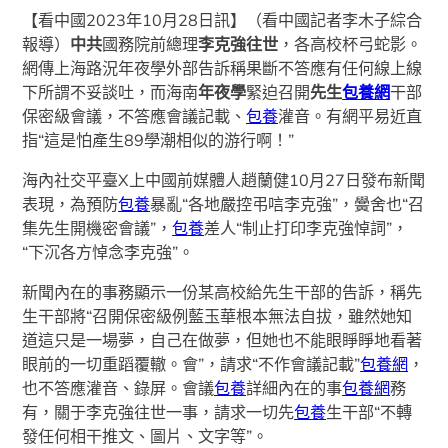
【看中國2023年10月28日訊】（看中國記者李木子綜合
報導）
中共
國務院前總理
李克強往世
，各高校杯弓蛇影。
網傳上海路況年夜學外部告訴稱果斷不答應有任何線上線
下所謂不妥談吐，而海南
年夜學
緊迫召開
先生
包養網
干部
保密級會議，不答應會議記載、
包養
灌音。有網平易近直
指“這是怕產生89學潮相似的游行啊！”
海內社交平臺X上中國前媒體人趙蘭健10月27日發布新聞
表現，為預防
包養
暴亂“各地嚴控弔唁李克強”，黌舍也“召
集先生開機密會議”，
包養
差人“制止打印李克強悼詞”，
“下沉各方悼念李克強”。
新聞內在的事務顯示一份某高校給先生干部的告訴，稱先
生干部將“召開保密級例藍玉華根本無法自拔，雖然她知
道這只是一場夢，自己在做夢，但她也不能眼睜睜地看著
眼前的一切重蹈覆轍。會”，請求“不作會議記載”
包養網
，
也不答應灌音、錄屏。會議
包養
詳細內在的事
包養網
務
有，關于李克強往世一事，請求一切先
包養
生干部“不轉
發任何相干推文、圖片、文字等”。