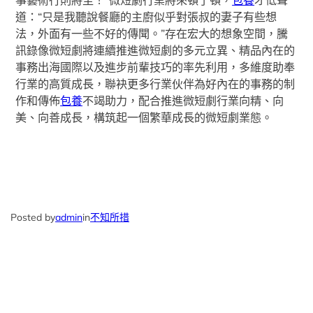
事藝術行則將至！”微短劇行業將來頓了頓，
包養
才低聲
道：“只是我聽說餐廳的主廚似乎對張叔的妻子有些想
法，外面有一些不好的傳聞。”存在宏大的想象空間，騰
訊錄像微短劇將連續推進微短劇的多元立異、精品內在的
事務出海國際以及進步前輩技巧的率先利用，多維度助奉
行業的高質成長，聯袂更多行業伙伴為好內在的事務的制
作和傳佈
包養
不竭助力，配合推進微短劇行業向精、向
美、向善成長，構筑起一個繁華成長的微短劇業態。
Posted by
admin
in
不知所措