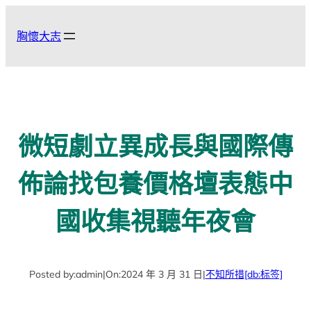
跳
至
胸懷大志
主
要
內
容
微短劇立異成長與國際傳
佈論找包養價格壇表態中
國收集視聽年夜會
Posted by:
admin
|
On:
2024 年 3 月 31 日
|
不知所措
[db:标签]