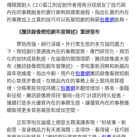
傳媒開創人 CEO萇江則從創作者視角分送朋友了技巧與
內在的事務融會的實行案例與摸索過程，指出扎實的內在
的事務加上立異的技巧可以拓展短劇的無窮
包養網
能夠。
《騰訊錄像微短劇年度陳述》重磅發布
聚勢而強，耕行深遠。外行業生態的多方協同盡力
下，微短劇行業邁進內在的事務提質、專門研究化、規范
化的加快成長軌道。在論壇的開頭環節，騰訊錄像盛大發
布《騰訊錄像微短劇年度陳述》，李啦重新洞察和新趨向
兩年夜維度，指出今朝，用戶在
包養網
騰訊錄像看微短劇
的心智逐步養成，在精品內在的事務上新上堅持高質穩
增，分賬票房完成持續三
包養網
年翻倍增加。將來，面臨
新征程，騰訊錄像將保持“藝術+技巧”計謀的持久投進，
連續打造多元優質內在的事務生態，讓優質內在的事務連
續取得更多貿易報答和增加空間。
正如李啦在論壇上頒發主題演講表現，“好故事、新
創意，安身精品方有天高海闊；走得快、看得遠，技巧辦