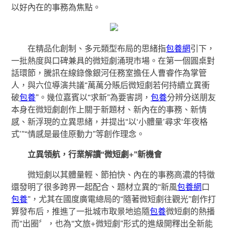
以好內在的事務為焦點。
在精品化創制、多元類型布局的思緒指
包養網
引下，
一批熱度與口碑兼具的微短劇涌現市場。在第一個圓桌對
話環節，騰訊在線錄像銀河任務室擔任人曹睿作為掌管
人，與六位導演共議“萬萬分賬后微短劇若何持續立異衝
破
包養
”。幾位嘉賓以“求新”為要害詞，
包養
分辨分送朋友
本身在微短劇創作上關于新題材、新內在的事務、新情
感、新浮現的立異思緒，并提出“以‘小體量’尋求‘年夜格
式’”“情感是最佳原動力”等創作理念。
立異領航，行業解讀“微短劇+”新機會
微短劇以其體量輕、節拍快、內在的事務高濃的特徵
還發明了很多跨界一起配合、題材立異的“新風
包養網
口
包養
”，尤其在國度廣電總局的“隨著微短劇往觀光”創作打
算發布后，推進了一批城市取景地追隨
包養
微短劇的熱播
而“出圈〞，也為“文旅+微短劇”形式的進級開釋出全新能