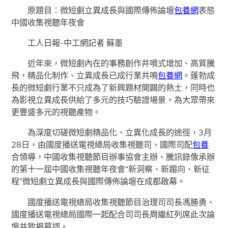
原題目：微短劇立異成長與國際傳佈論壇
包養網
表態
中國收集視聽年夜會
工人日報-中工網記者 蘇墨
近年來，微短劇內在的事務創作井噴式增加、高質騰
飛，精品化制作、立異成長已成行業共鳴
包養網
。蓬勃成
長的微短劇行業不只成為了新興題材開闢的熱土，同時也
為影視立異成長供給了多元的技巧驗證場景，為大眾帶來
更豐盛多元的視聽產物。
為深度切磋微短劇精品化、立異化成長的途徑，3月
28日，由國度播送電視總局收集視聽司、國際司配
包養
合領導，中國收集視聽節目辦事協會主辦、騰訊錄像承辦
的第十一屆中國收集視聽年夜會“新洞察、新趨向、新征
程”微短劇立異成長與國際傳佈論壇在成都啟幕。
國度播送電視總局收集視聽節目治理司司長馮勝勇、
國度播送電視總局國際一起配合司司長周繼紅列席此次論
壇并致揭幕詞。