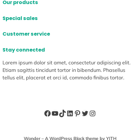
Our products
Special sales
Customer service
Stay connected
Lorem ipsum dolor sit amet, consectetur adipiscing elit.
Etiam sagittis tincidunt tortor in bibendum. Phasellus
tellus elit, placerat et orci id, commodo finibus tortor.
Facebook
YouTube
TikTok
LinkedIn
Pinterest
X
Instagram
Wonder – A WordPress Block theme by YITH