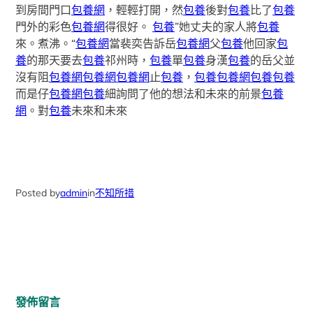
到房間門口
包養網
，輕輕打開，然
包養
後對
包養
比了
包養
門外的彩色
包養網
得很好。
包養
”她丈夫的家人將
包養
來。煮沸。“
包養網
當裴奕告訴岳
包養網
父
包養
他回家
包
養
的那天要去
包養
祁州時，
包養
單
包養
身漢
包養
的岳父並
沒有阻
包養網
包養網
包養網
止
包養
，
包養
包養網
包養
包養
而是仔
包養網
包養
細詢問了他的想法和未來的前景
包養
網
。對
包養
未來和未來
Posted by
admin
in
不知所措
發佈留言