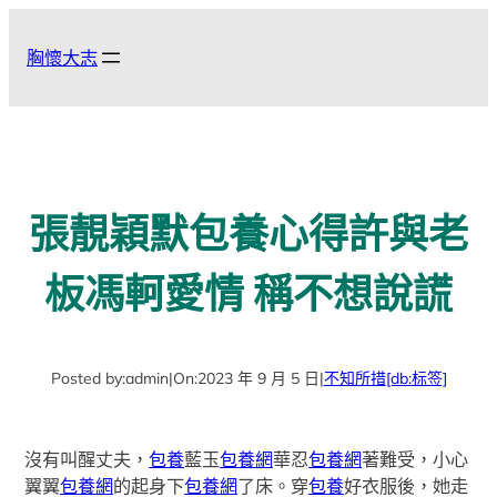
跳
至
胸懷大志
主
要
內
容
張靚穎默包養心得許與老
板馮軻愛情 稱不想說謊
Posted by:
admin
|
On:
2023 年 9 月 5 日
|
不知所措
[db:标签]
沒有叫醒丈夫，
包養
藍玉
包養網
華忍
包養網
著難受，小心
翼翼
包養網
的起身下
包養網
了床。穿
包養
好衣服後，她走