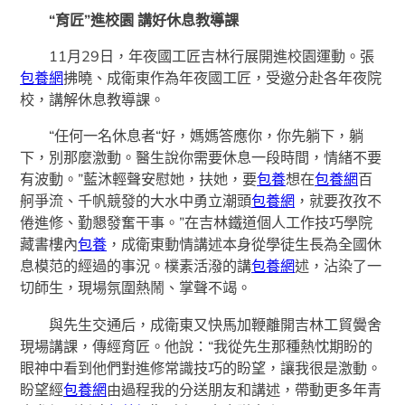
“育匠”進校園
講好休息教導課
11月29日，年夜國工匠吉林行展開進校園運動。張
包養網
拂曉、成衛東作為年夜國工匠，受邀分赴各年夜院
校，講解休息教導課。
“任何一名休息者“好，媽媽答應你，你先躺下，躺
下，別那麼激動。醫生說你需要休息一段時間，情緒不要
有波動。”藍沐輕聲安慰她，扶她，要
包養
想在
包養網
百
舸爭流、千帆競發的大水中勇立潮頭
包養網
，就要孜孜不
倦進修、勤懇發奮干事。”在吉林鐵道個人工作技巧學院
藏書樓內
包養
，成衛東動情講述本身從學徒生長為全國休
息模范的經過的事況。樸素活潑的講
包養網
述，沾染了一
切師生，現場氛圍熱鬧、掌聲不竭。
與先生交通后，成衛東又快馬加鞭離開吉林工貿黌舍
現場講課，傳經育匠。他說：“我從先生那種熱忱期盼的
眼神中看到他們對進修常識技巧的盼望，讓我很是激動。
盼望經
包養網
由過程我的分送朋友和講述，帶動更多年青