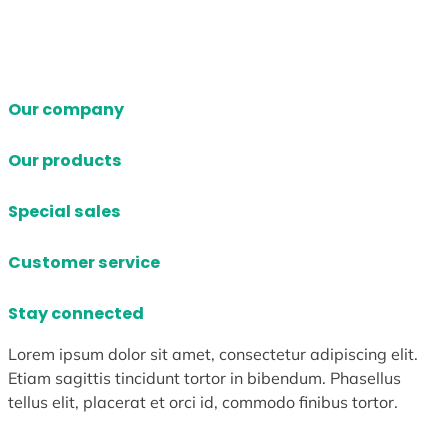
Our company
Our products
Special sales
Customer service
Stay connected
Lorem ipsum dolor sit amet, consectetur adipiscing elit.
Etiam sagittis tincidunt tortor in bibendum. Phasellus
tellus elit, placerat et orci id, commodo finibus tortor.