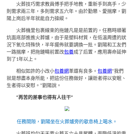
火葬技巧需求教員傅手把手地教，重新手到高手，少
則需求兩三年，多則需求五六年。由於勤懇、愛揣摩，劉
陽上崗后半年就能自力操縱。
火葬機里包裹線束的拖鏈凡是是前置的，任務時順著
炕面底部進進火葬爐，由于是塑料材質，在低溫周遭的狀
況下氧化特殊快，半年擺佈就要調換一批。劉陽和工友們
一路揣摩，把拖鏈疇前置改
包養
成了后置，應用壽命延伸
到了1年以上。
相似如許的小改小
包養網
革還有良多。
包養網
“我們
就是想盡本身所能，把這份任務做好，讓逝者得以安眠、
生者得以安慰。”劉陽說。
“再苦的差事也得有人往干”
任務間隙，劉陽坐在火葬爐旁的歇息椅上喝水。
火葬班均勻天天要火葬五六十具屍體，面臨低溫的熏