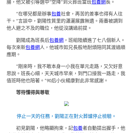
腸，他又被引導選中“空降”到火葬班當班
包養網
長。
“在哪兒都是辦事
包養
社會，再苦的差事也得有人往
干。”言談中，劉陽性質里的瀟灑展露無遺。兩番被調到
他人避之不及的職位，他從沒講過前提。
劉陽成為班長后
包養網
，班組陸續進了七八個新人。
每次來新
包養網
人，他城市如兄長般地耐煩陪同其渡過順
應期。
“剛來時，我不敢本身一小我在單元走路，又欠好意
思說。班長心細，天天城市早來，到門口接我一路走，我
值班時他也陪著。”90后小伙楊康對此非常感謝。
等待懂得與尊敬
停止一天的任務，劉陽正在對火葬爐停止檢驗。
初見劉陽，他略顯拘束，記
包養
者自動提出握手，他