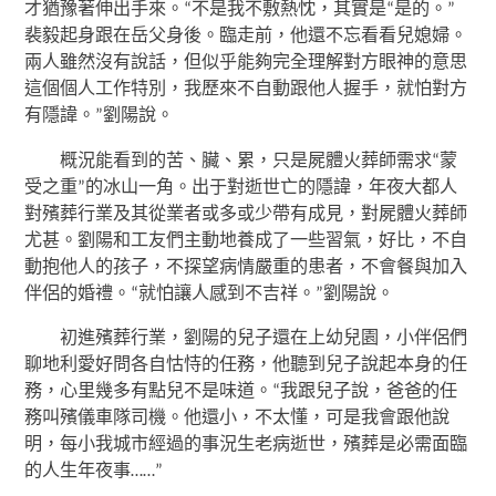
才猶豫著伸出手來。“不是我不敷熱忱，其實是“是的。”
裴毅起身跟在岳父身後。臨走前，他還不忘看看兒媳婦。
兩人雖然沒有說話，但似乎能夠完全理解對方眼神的意思
這個個人工作特別，我歷來不自動跟他人握手，就怕對方
有隱諱。”劉陽說。
概況能看到的苦、臟、累，只是屍體火葬師需求“蒙
受之重”的冰山一角。出于對逝世亡的隱諱，年夜大都人
對殯葬行業及其從業者或多或少帶有成見，對屍體火葬師
尤甚。劉陽和工友們主動地養成了一些習氣，好比，不自
動抱他人的孩子，不探望病情嚴重的患者，不會餐與加入
伴侶的婚禮。“就怕讓人感到不吉祥。”劉陽說。
初進殯葬行業，劉陽的兒子還在上幼兒園，小伴侶們
聊地利愛好問各自怙恃的任務，他聽到兒子說起本身的任
務，心里幾多有點兒不是味道。“我跟兒子說，爸爸的任
務叫殯儀車隊司機。他還小，不太懂，可是我會跟他說
明，每小我城市經過的事況生老病逝世，殯葬是必需面臨
的人生年夜事……”