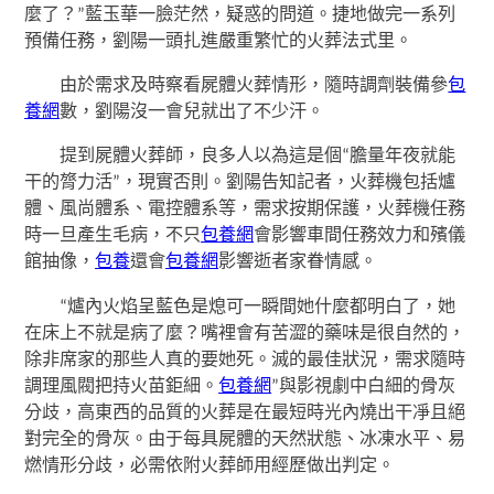
麼了？”藍玉華一臉茫然，疑惑的問道。捷地做完一系列
預備任務，劉陽一頭扎進嚴重繁忙的火葬法式里。
由於需求及時察看屍體火葬情形，隨時調劑裝備參
包
養網
數，劉陽沒一會兒就出了不少汗。
提到屍體火葬師，良多人以為這是個“膽量年夜就能
干的膂力活”，現實否則。劉陽告知記者，火葬機包括爐
體、風尚體系、電控體系等，需求按期保護，火葬機任務
時一旦產生毛病，不只
包養網
會影響車間任務效力和殯儀
館抽像，
包養
還會
包養網
影響逝者家眷情感。
“爐內火焰呈藍色是熄可一瞬間她什麼都明白了，她
在床上不就是病了麼？嘴裡會有苦澀的藥味是很自然的，
除非席家的那些人真的要她死。滅的最佳狀況，需求隨時
調理風閥把持火苗鉅細。
包養網
”與影視劇中白細的骨灰
分歧，高東西的品質的火葬是在最短時光內燒出干凈且絕
對完全的骨灰。由于每具屍體的天然狀態、冰凍水平、易
燃情形分歧，必需依附火葬師用經歷做出判定。