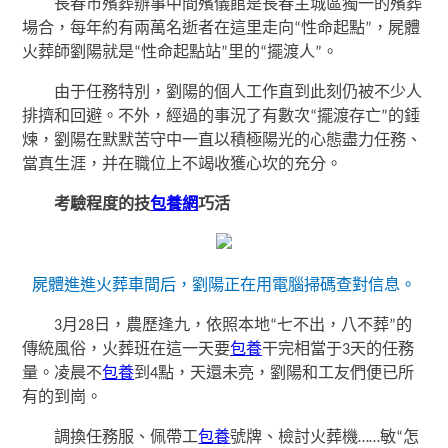
長春市殯葬辦事中間殯儀館是長春主城區獨一的殯葬
場合，每年約有兩萬名逝者在這里走向“性命起點”，屍體
火葬師劉陽就是“性命起點站”里的“擺渡人”。
由于任務特別，劉陽的個人工作直到此刻仍被不少人
排擠和回避。不外，經過的事況了有數次“擺渡存亡”的錘
煉，劉陽在默默苦守中一直以積極陽光的心態盡力任務、
當真生涯，并在職位上不竭收獲心坎的充分。
考驗程度的技
包養網
巧活
屍體進進火葬車間后，劉陽正在用電腦掃碼查對信息。
3月28日，農歷逢九，依照本地“七不出，八不葬”的
傳統風俗，火葬班在這一天要
包養
干完相當于3天的任務
量。凌晨不
包養
到4點，天還未亮，劉陽和工友們便已所
有的到崗。
調換任務服、佩帶工
包養
號牌、檢討火葬機……敏“怎