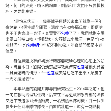
烤、刺目的火光、嗆人的粉塵，劉陽和工友們不只要懂技
巧，更要能享樂。
“最怕三伏天，十幾臺爐子運轉起來車間就像一個年
夜烤箱，4個空調全開著，溫度也有40多攝氏度，即便啥
也不干也會出一身汗。其實受不
包養
了了，我們就到空調
出風口前喘口吻。”劉陽說，火葬班22小我清一色是“年夜
老爺們”，均
包養網
勻年紀不到40歲，年夜部門都是本迷
信歷。
每位屍體火葬師初進行時都要戰勝心理和心思上的妨
礙。時至本日，劉陽仍清楚記得教員傅帶
包養
著他火葬第
一具屍體時的情形，“一
包養
成天啥也吃不出來，順應了
一周才緩過去”。
本年46歲的劉陽并非專門研究出生。2014年之前，他
一向在救助治理站任務，后來在平易近政體系外部的職位
交通中被遴派到殯儀館成了一名殯儀車隊司機，并一個步
驟步升任到車隊中隊長。由於結壯能干，還有一副熱情