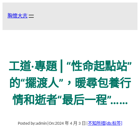
跳
至
胸懷大志
主
要
內
容
工道·專題 | “性命起點站”
的“擺渡人”，暖尋包養行
情和逝者“最后一程”……
Posted by:
admin
|
On:
2024 年 4 月 3 日
|
不知所措
[db:标签]