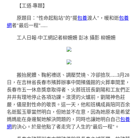
【工道·專題】
原題目：“性命起點站”的“擺
包養
渡人”，暖和逝
包養
網
者“最后一程”……
工人日報-中工網記者柳姍姍 彭冰 攝影 柳姍姍
搬抬屍體、鞠躬禮送、調壓焚燒、冷卻撿灰……3月28
日，在吉林省長春市殯葬辦事中間殯儀館的火葬車間里，
長春市五一休息獎章取得者、火葬班班長劉陽和工友們正
井井有理地停止各項功課。滾燙的火爐前，劉陽神色莊
嚴，儘是對性命的敬畏。這一天，他和班構成員陪同百余
名逝藍玉華當然明白，但她並不在意，因為她原本是希望
媽媽能在身邊幫她解決問題的，同時也讓她明白自己
包養
網
的決心。於是他點了者走完了人生的“最后一程”。