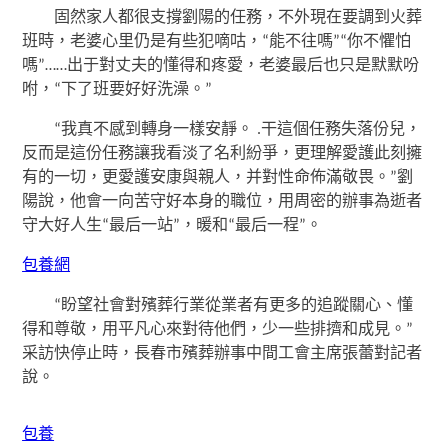
固然家人都很支撐劉陽的任務，不外現在要調到火葬
班時，老婆心里仍是有些犯嘀咕，“能不往嗎”“你不懼怕
嗎”……出于對丈夫的懂得和疼愛，老婆最后也只是默默吩
咐，“下了班要好好洗澡。”
“我真不感到轉身一樣安靜。 .干這個任務失落份兒，
反而是這份任務讓我看淡了名利紛爭，更理解愛護此刻擁
有的一切，更愛護安康與親人，并對性命佈滿敬畏。”劉
陽說，他會一向苦守好本身的職位，用周密的辦事為逝者
守大好人生“最后一站”，暖和“最后一程”。
包養網
“盼望社會對殯葬行業從業者有更多的追蹤關心、懂
得和尊敬，用平凡心來對待他們，少一些排擠和成見。”
采訪快停止時，長春市殯葬辦事中間工會主席張蕾對記者
說。
包養