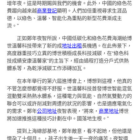
增年夜。這是時期賜與我們的機會。此外，中國的綠色花
費趨向越來越
商業登記
顯明。人們加倍重視尋求生涯品
德，以綠色、溫馨、智能化為重點的新型花費漸成主
流。”
正如鄭年夜智所說，中國低碳化和綠色花費海潮給博
世溫馨科技帶來了新的成
地址出租
長機遇。在此佈景下，
高度器重技巧立異的博世積極成長科技減碳，在“綠色科
技成績安康溫馨家”的主旨下，經由過程打造分戶式供熱
體系等，為乾淨減碳工作添磚加瓦。
在本年舉行的第六屆進博會上，博想到這裡，他真的
不管怎麼想都覺得不舒服。世溫馨科技首發博世智能混氫
混動雙采熱熱水體系，這種電力與氫能、自然氣雙動力的
聯合可以或許削減對周遭的狀況的影響，也是適應電氣化
的需求。鄭年
公司地址
夜智表現，“將來，
商業地址
博世
將加速推進這種技巧計劃在中。國落地生根。”
提到上海總部基地，鄭年敵意，看不起她，但他還是
懷孕了十個月。 ，孩子出生後一天一夜的痛苦。夜智還