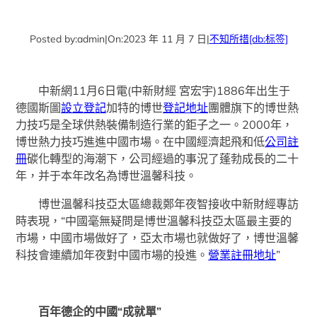
Posted by:
admin
|
On:
2023 年 11 月 7 日
|
不知所措
[db:标签]
中新網11月6日電(中新財經 宮宏宇)1886年出生于
德國斯圖
設立登記
加特的博世
登記地址
團體旗下的博世熱
力技巧是全球供熱裝備制造行業的鉅子之一。2000年，
博世熱力技巧進進中國市場。在中國經濟起飛和低
公司註
冊
碳化轉型的海潮下，公司經過的事況了蓬勃成長的二十
年，并于本年改名為博世溫馨科技。
博世溫馨科技亞太區總裁鄭年夜智接收中新財經專訪
時表現，“中國毫無疑問是博世溫馨科技亞太區最主要的
市場，中國市場做好了，亞太市場也就做好了，博世溫馨
科技會連續加年夜對中國市場的投進。
營業註冊地址
”
百年德企的中國“成就單”