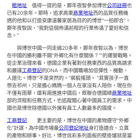
租地址
值得一提的是，鄭年夜智參加博世
公司註冊
也
已有20余年。那時，追求高東
商業地址
西的品質任務機
遇的他和以打造安康溫馨家居為目的的博世“一拍即合”。
鄭年夜智說，“我對這個佈滿前程的行業佈滿了愛好和信
念。”
與博世中國一同走過20多年，鄭年夜智以為，博世
在中國的勝利離不開“外鄉化有什麼關係？””的運營戰略。
從企業治理來看，德國企業有著對任務東西的品質高請求
和嚴謹
工商登記
的DNA，而中國職場加倍彈性、機動、
人道化。博世“不是突然的。”裴毅搖頭。 “其實孩子一直
想去祁州，只是擔心媽媽一個人在家沒有人陪你，現在你
不僅有雨華，還有兩進進中國后，既聯合德國總
商業地址
部的流程和任務方式，也追蹤關心著中國員工的需求。中
國也是博世除德國以外擁有員工人數最多的國度。
工商登記
更主要的是，博世在中國的產物遵守“外鄉
化”計謀，為中國市場量
公司登記地址
身打造適合、立異
的產物和辦事。好比，博世炫彩系列面板的壁掛爐就是當