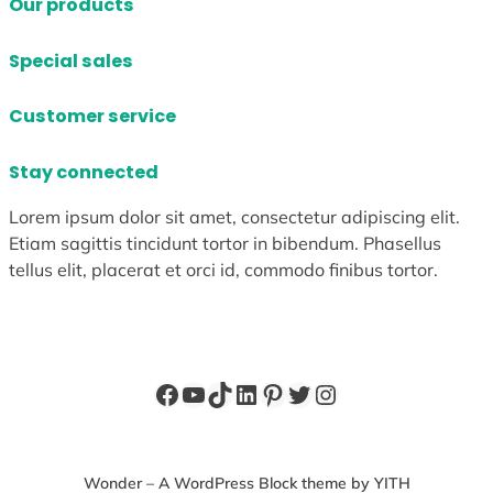
Our products
Special sales
Customer service
Stay connected
Lorem ipsum dolor sit amet, consectetur adipiscing elit.
Etiam sagittis tincidunt tortor in bibendum. Phasellus
tellus elit, placerat et orci id, commodo finibus tortor.
Facebook
YouTube
TikTok
LinkedIn
Pinterest
X
Instagram
Wonder – A WordPress Block theme by YITH