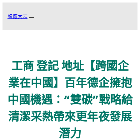
跳
至
胸懷大志
主
要
內
容
工商 登記 地址【跨國企
業在中國】百年德企擁抱
中國機遇：“雙碳”戰略給
清潔采熱帶來更年夜發展
潛力