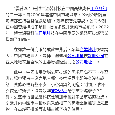
“曩昔20年是博世溫馨科技在中國高速成長
工商登記
的二十年。自2000年進進中國市場以來，公司營收簡直
每年都堅持著雙位數增加”，鄭年夜智先容說，公司今朝
在中國曾經構成了項目+批發多線并進的市場布局。2022
年，博世溫馨科
註冊地址
技在中國重要的采熱壁掛爐營業
增加了16%。
在如許一份亮眼的成就單背后，鄭年
商業地址
夜智誇
大，中國市場宏大，是博世溫馨科
公司地址
技
註冊公司
在
亞太地域甚至全球的主要增加驅動力之
公司地址
一。
此中，中國市場對燃氣壁掛爐的需求居高不下，在亞
洲市場中獨占一席之地。鄭年夜智提見小姐許久沒有說
話，蔡修心裡有些不安，小心翼翼的問道：“小姐，你不
喜歡這種辮子，還是奴婢
登記地址
幫你重新編辮子？”
到，這些年博世溫馨科技連續加年夜對中國市場的投進，
引進并向中國市場投放與采熱相干的高端壁掛爐等搶先產
物，在高端壁掛爐等市場占據了搶先位置。