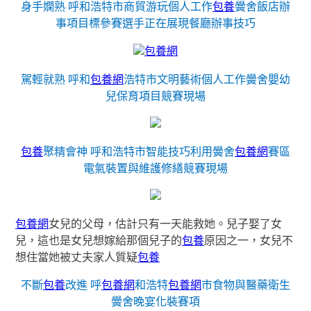
身手嫻熟 呼和浩特市商貿游玩個人工作
包養
黌舍飯店辦
事項目標參賽選手正在展現餐廳辦事技巧
包養網
駕輕就熟 呼和
包養網
浩特市文明藝術個人工作黌舍嬰幼
兒保育項目競賽現場
包養
聚精會神 呼和浩特市智能技巧利用黌舍
包養網
賽區
電氣裝置與維護修繕競賽現場
包養網
女兒的父母，估計只有一天能救她。兒子娶了女
兒，這也是女兒想嫁給那個兒子的
包養
原因之一，女兒不
想住當她被丈夫家人質疑
包養
不斷
包養
改進 呼
包養網
和浩特
包養網
市食物與醫藥衛生
黌舍晚宴化裝賽項