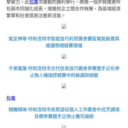
摯實力。此
包養
次運動的勝利舉行，將進一個步驟推進呼
包兩市同城化成長，增進校企之間合作無懈，為區域經濟
繁華和社會提高注進新活氣。
氣定神寧 呼和浩特市智能技巧利用黌舍賽區電氣裝置與
維護修繕競賽現場
不差毫厘 呼和浩特市古代信息技巧黌舍參賽選手正在停
止無人機操控競賽中的裝調與檢驗
包養
精雕細琢 呼和浩特市商貿游玩個人工作黌舍中式烹調項
目標參賽選手正停止雕花操縱