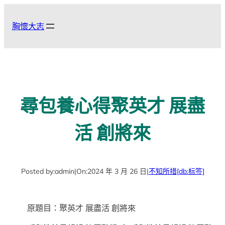
跳
至
胸懷大志
主
要
內
容
尋包養心得聚英才 展盡
活 創將來
Posted by:
admin
|
On:
2024 年 3 月 26 日
|
不知所措
[db:标签]
原題目：聚英才 展盡活 創將來