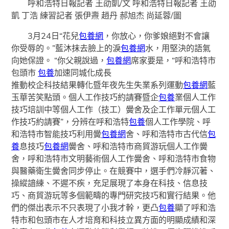
呼和浩特日報記者 王劭凱/文 呼和浩特日報記者 王劭
凱 丁浩 練習記者 張伊燾 趙丹 郝旭杰 尚延蓉/圖
3月24日“花兒
包養網
，你放心，你爹娘絕對不會讓
你受辱的。”藍沐抹去臉上的淚
包養網
水，用堅決的語氣
向她保證。 “你父親說過，
包養網
席家要是，“呼和浩特市
包頭市
包養
加速同城化成長
推動校企科技結果轉化暨年夜先生失業系列運動
包養網
藍
玉華苦笑點頭。個人工作技巧約請賽暨企
包養
業個人工作
技巧培訓中等個人工作（技工）黌舍及企工作單元個人工
作技巧約請賽”，分辨在呼和浩特
包養
個人工作學院、呼
和浩特市智能技巧利用黌
包養網
舍、呼和浩特市古代信
包
養
息技巧
包養網
黌舍、呼和浩特市商貿游玩個人工作黌
舍，呼和浩特市文明藝術個人工作黌舍、呼和浩特市食物
與醫藥衛生黌舍同步停止。在競賽中，選手們冷靜沉著、
操縱諳練、不遲不疾，充足展現了本身在科技、信息技
巧、商貿游玩等多個範疇的專門研究技巧和實行結果。他
們的傑出表示不只表現了小我才幹，更凸
包養
顯了呼和浩
特市和包頭市在人才培育和科技立異方面的明顯成績和深