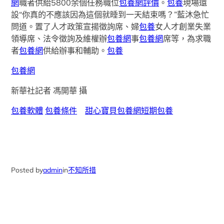
網
職者供給5800余個任務職位
包養網評價
。
包養
現場還
設“你真的不應該因為這個就睡到一天結束嗎？”藍沐急忙
問道。置了人才政策宣揚徵詢席、婦
包養
女人才創業失業
領導席、法令徵詢及維權辦
包養網
事
包養網
席等，為求職
者
包養網
供給辦事和輔助。
包養
包養網
新華社記者 馮開華 攝
包養軟體
包養條件
甜心寶貝包養網
短期包養
Posted by
admin
in
不知所措