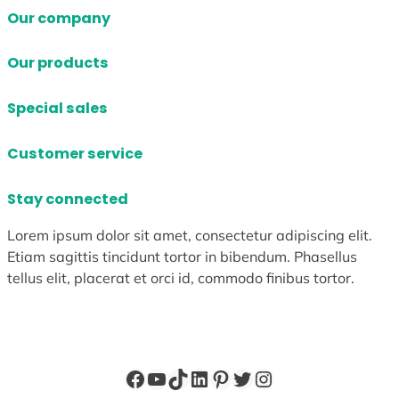
Our company
Our products
Special sales
Customer service
Stay connected
Lorem ipsum dolor sit amet, consectetur adipiscing elit.
Etiam sagittis tincidunt tortor in bibendum. Phasellus
tellus elit, placerat et orci id, commodo finibus tortor.
Facebook
YouTube
TikTok
LinkedIn
Pinterest
X
Instagram