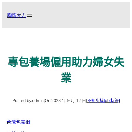
跳
至
胸懷大志
主
要
內
容
專包養場僱用助力婦女失
業
Posted by:
admin
|
On:
2023 年 9 月 12 日
|
不知所措
[db:标签]
台灣包養網