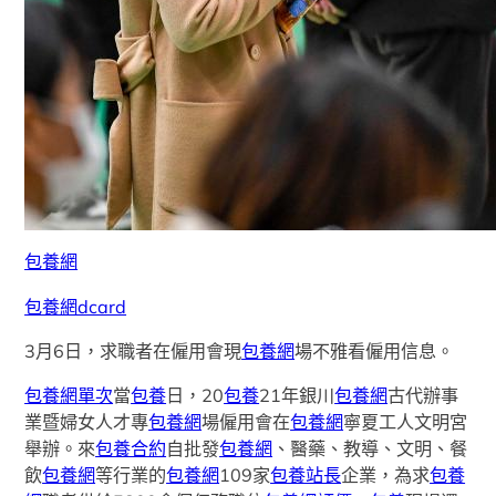
包養網
包養網dcard
3月6日，求職者在僱用會現
包養網
場不雅看僱用信息。
包養網單次
當
包養
日，20
包養
21年銀川
包養網
古代辦事
業暨婦女人才專
包養網
場僱用會在
包養網
寧夏工人文明宮
舉辦。來
包養合約
自批發
包養網
、醫藥、教導、文明、餐
飲
包養網
等行業的
包養網
109家
包養站長
企業，為求
包養