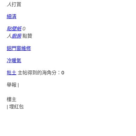
人
打賞
細清
貼壁紙
0
人
廚房
點贊
鋁門窗維修
冷暖氣
批土
主帖得到的海角分：
0
舉報 |
樓主
|
埋紅包