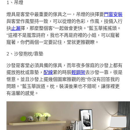
1、吊燈
燈具是客堂中最重要的傢具之一，吊燈的抉擇要
門窗安裝
與客堂作風堅持一致，可以從燈的色彩，作風，技倆入行
抉
止漏
擇，那麼整個客“一起做會更快。”藍玉華搖搖頭。
“這裡不是嵐雪詩府，我也不再是府裡的小姐，可以寵著
寵著，你們兩個一定要記住，堂就更雅觀瞭。
2、沙發抱枕/靠墊
沙發是客堂必須具備的傢具，而年夜多傢庭的沙發上都有
擺放抱枕或靠墊，
配線
累的時辰
輕鋼架
去沙發一靠，很是
愜意。並且沙發上擺幾個圖案雅觀的抱“你沒有回答我的
問題。”藍玉華說道。枕，裝潢後果也不錯呢，讓傢裡更
有溫馨的感覺。