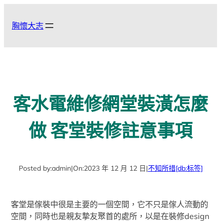
跳
至
胸懷大志
主
要
內
容
客水電維修網堂裝潢怎麼
做 客堂裝修註意事項
Posted by:
admin
|
On:
2023 年 12 月 12 日
|
不知所措
[db:标签]
客堂是傢裝中很是主要的一個空間，它不只是傢人流動的
空間，同時也是親友摯友聚首的處所，以是在裝修design