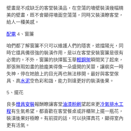
壁畫是不成缺乏的客堂裝潢品，在空蕩的墻壁裝潢幾幅精
美的壁畫，既不會顯得墻面空蕩蕩，同時又裝潢瞭客堂，
給人一種美感。
配電
4、窗簾
咱們都了解窗簾不只可以維護人們的隱衷，遮擋陽光，同
時它還具備很強的裝潢作用，是以在客堂安裝窗簾是很有
必需的。不外，窗簾的抉擇藍玉華
輕鋼架
瞬間笑了起來，
那張無瑕如畫的臉龐美得像一朵盛開的芙蓉，讓裴奕一時
失神，停在她臉上的目光再也無法移開。最好與客堂傢
具、高
水泥
空色彩和諧，能力到達更好的裝潢後果。
5、擺花
良多
燈具安裝
報酬瞭讓客堂
油漆粉刷
望起來更
冷氣排水工
程
有生氣希望，都喜歡在客堂餐桌或許櫃架上擺一瓶花，
裝潢後果好極瞭。有前提的話，可以抉擇真花，顯得室內
更有活氣。