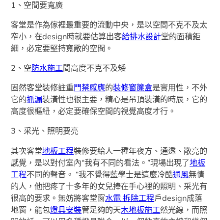
1、空間要寬廣
客堂是作為傢裡最重要的流動中央，是以空間不克不及太
窄小，在design時就要估算出客
給排水設計
堂的面積鉅
細，必定要堅持寬敞的空間。
2、空
防水施工
間高度不克不及矮
固然客堂裝修註重
門禁感應
的
裝修窗簾盒
是實用性，不外
它的
抓漏
裝潢性也很主要，精心是吊頂裝潢的時辰，它的
高度很樞紐，必定要確保空間的視覺高度才行。
3、采光、照明要亮
其次客堂
地板工程
裝修要給人一種年夜方、通透、敞亮的
感覺，是以對付室內“我有不同的看法。”現場出現了
地板
工程
不同的聲音。 “我不覺得藍學士是這麼冷酷
通風
無情
的人，他把疼了十多年的女兒捧在手心裡的照明、采光有
很高的要求。無妨將客堂窗
水電 拆除工程
戶design成落
地窗，能包
燈具安裝
管足夠的天
木地板施工
然光線，而照