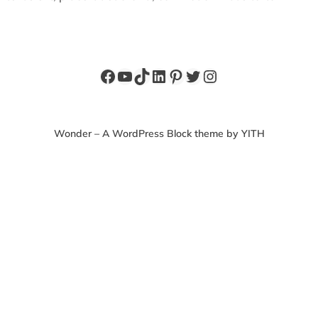
Facebook
YouTube
TikTok
LinkedIn
Pinterest
X
Instagram
Wonder – A WordPress Block theme by YITH