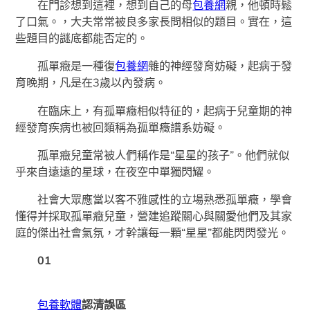
在門診想到這裡，想到自己的母
包養網
親，他頓時鬆
了口氣。，大夫常常被良多家長問相似的題目。實在，這
些題目的謎底都能否定的。
孤單癥是一種復
包養網
雜的神經發育妨礙，起病于發
育晚期，凡是在3歲以內發病。
在臨床上，有孤單癥相似特征的，起病于兒童期的神
經發育疾病也被回類稱為孤單癥譜系妨礙。
孤單癥兒童常被人們稱作是“星星的孩子”。他們就似
乎來自遠遠的星球，在夜空中單獨閃耀。
社會大眾應當以客不雅感性的立場熟悉孤單癥，學會
懂得并採取孤單癥兒童，營建追蹤關心與關愛他們及其家
庭的傑出社會氣氛，才幹讓每一顆“星星”都能閃閃發光。
01
包養軟體
認清誤區