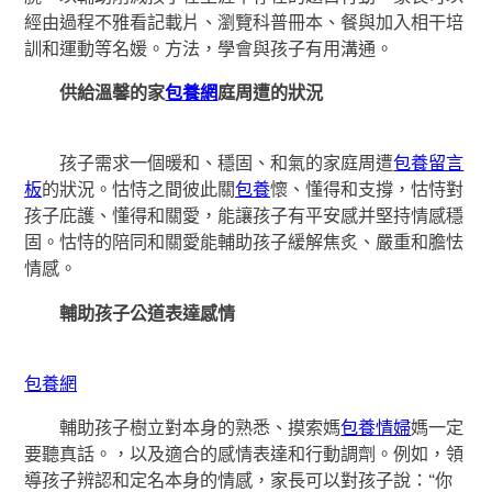
經由過程不雅看記載片、瀏覽科普冊本、餐與加入相干培
訓和運動等名媛。方法，學會與孩子有用溝通。
供給溫馨的家
包養網
庭周遭的狀況
孩子需求一個暖和、穩固、和氣的家庭周遭
包養留言
板
的狀況。怙恃之間彼此關
包養
懷、懂得和支撐，怙恃對
孩子庇護、懂得和關愛，能讓孩子有平安感并堅持情感穩
固。怙恃的陪同和關愛能輔助孩子緩解焦炙、嚴重和膽怯
情感。
輔助孩子公道表達感情
包養網
輔助孩子樹立對本身的熟悉、摸索媽
包養情婦
媽一定
要聽真話。，以及適合的感情表達和行動調劑。例如，領
導孩子辨認和定名本身的情感，家長可以對孩子說：“你