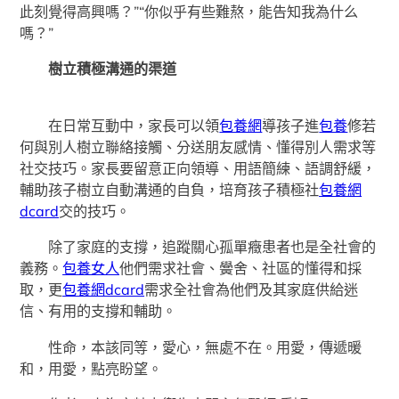
此刻覺得高興嗎？”“你似乎有些難熬，能告知我為什么
嗎？”
樹立積極溝通的渠道
在日常互動中，家長可以領
包養網
導孩子進
包養
修若
何與別人樹立聯絡接觸、分送朋友感情、懂得別人需求等
社交技巧。家長要留意正向領導、用語簡練、語調舒緩，
輔助孩子樹立自動溝通的自負，培育孩子積極社
包養網
dcard
交的技巧。
除了家庭的支撐，追蹤關心孤單癥患者也是全社會的
義務。
包養女人
他們需求社會、黌舍、社區的懂得和採
取，更
包養網dcard
需求全社會為他們及其家庭供給迷
信、有用的支撐和輔助。
性命，本該同等，愛心，無處不在。用愛，傳遞暖
和，用愛，點亮盼望。