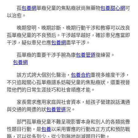
孤
包養網
單癥兒童的焦點癥狀尚無藥物
包養甜心網
可
以治愈。
晚期發明、晚期診斷、晚期行動干涉和教導可以改良
孤單癥兒童的不良預后。干涉越早越好，確診患兒應當即
干涉，疑似患兒也應
包養網
盡早干涉。
孤單癥的重要干涉手腕為康
包養管道
復練習。
包養網
該方式誇大個別化醫治，
包養合約
重視多維度干涉，
不只追蹤關心孤單癥譜系妨礙兒童的焦點癥狀，還重視晉
陞他們的日常生涯技巧和社會順應才能。
家長需求應用家庭與社會資本，給孩子營建說話溝通
與交通的周遭的狀
包養管道
況。
部門孤單癥兒童不難呈現影響本身和別人的各類挑釁
性題目行動，是
包養
以采用響應的行動改正方式和預防戰
略，可以從多到少、從少到無地削減題目行動。