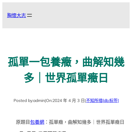
跳
至
胸懷大志
主
要
內
容
孤單一包養癥，曲解知幾
多｜世界孤單癥日
Posted by:
admin
|
On:
2024 年 4 月 3 日
|
不知所措
[db:标签]
原題目
包養網
：孤單癥，曲解知幾多｜世界孤單癥日