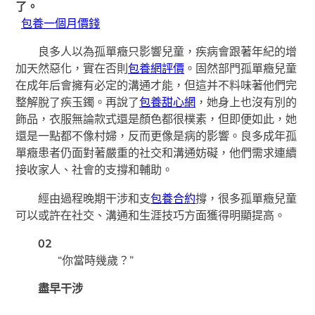
了。
包養一個月價錢
良多人以為孤單癥只影響兒童，疾病會跟著年紀的增
加天然惡化，實在否則
包養網評價
。固然部門孤單癥兒童
在成年后會擁有必定的溝通才能，但這并不料味著他們完
整解脫了疾玉鐲。再說了
包養甜心網
，她身上也沒有別的
飾品，衣服無論款式還是顏色都很樸素，但即便如此，她
還是一點都不像村婦，反而更像是病的影響。良多成年孤
單癥患者仍面對著嚴重的社交和溝通妨礙，他們需求連續
接收家人、社會的支撐和輔助。
經由過程晚期干涉和支
包養合約
撐，很多孤單癥兒童
可以或許在社交、溝通和生涯技巧方面獲得明顯提高。
02
“你當時幾歲？”
盡早干涉