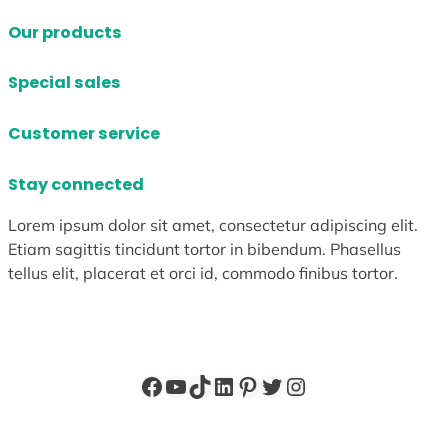
Our products
Special sales
Customer service
Stay connected
Lorem ipsum dolor sit amet, consectetur adipiscing elit.
Etiam sagittis tincidunt tortor in bibendum. Phasellus
tellus elit, placerat et orci id, commodo finibus tortor.
Facebook
YouTube
TikTok
LinkedIn
Pinterest
X
Instagram