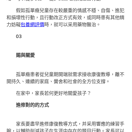
假如孤單癥兒童存在較嚴重的情感不穩、自傷、進犯
和損壞性行動，且行動改正方式有效，或同時患有其他精
力妨礙
包養網評價
時，就可以采用藥物醫治。
03
賜與關愛
孤單癥患者從兒童期開端就需求接收康復教導，離不
開持久、連續的家庭、黌舍和社會的全方位支撐。
在家中，家長若何更好地關愛孩子？
進修對的的方式
家長要盡早進修康復教導方式，并采用響應的練習手
腕，以輔助削減孩子在生涯中存在的題目行動。家長可以