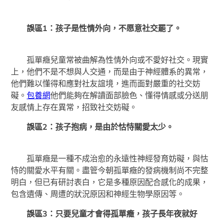
誤區1：孩子是性情外向，不愿意社交罷了。
孤單癥兒童常被曲解為性情外向或不愛好社交。現實
上，他們不是不想與人交通，而是由于神經體系的異常，
他們難以懂得和應對社友誼境，進而面對嚴重的社交妨
礙。
包養網
他們能夠在解讀面部臉色、懂得情感或分送朋
友感情上存在異常，招致社交妨礙。
誤區2：孩子抱病，是由於怙恃關愛太少。
孤單癥是一種不成治愈的永遠性神經發育妨礙，與怙
恃的關愛水平有關。盡管今朝孤單癥的發病機制尚不完整
明白，但已有研討表白，它是多種原因配合感化的成果，
包含遺傳、周遭的狀況原因和神經生物學原因等。
誤區3：只要兒童才會得孤單癥，孩子長年夜就好