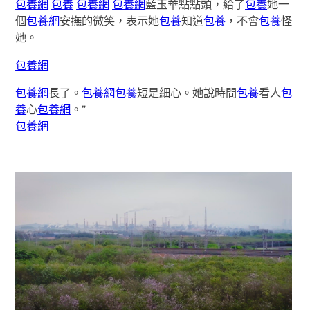
包養網
包養
包養網
包養網
藍玉華點點頭，給了
包養
她一
個
包養網
安撫的微笑，表示她
包養
知道
包養
，不會
包養
怪
她。
包養網
包養網
長了。
包養網
包養
短是細心。她說時間
包養
看人
包
養
心
包養網
。”
包養網