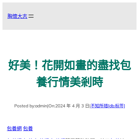
跳
至
胸懷大志
主
要
內
容
好美！花開如畫的盡找包
養行情美剎時
Posted by:
admin
|
On:
2024 年 4 月 3 日
|
不知所措
[db:标签]
包養網
包養