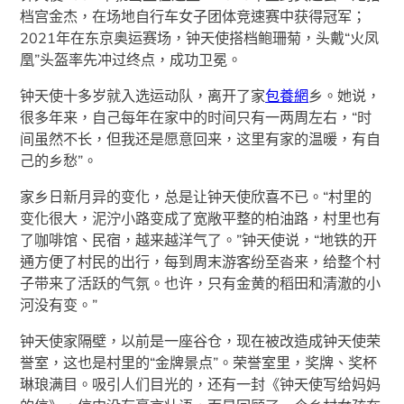
档宫金杰，在场地自行车女子团体竞速赛中获得冠军；
2021年在东京奥运赛场，钟天使搭档鲍珊菊，头戴“火凤
凰”头盔率先冲过终点，成功卫冕。
钟天使十多岁就入选运动队，离开了家
包養網
乡。她说，
很多年来，自己每年在家中的时间只有一两周左右，“时
间虽然不长，但我还是愿意回来，这里有家的温暖，有自
己的乡愁”。
家乡日新月异的变化，总是让钟天使欣喜不已。“村里的
变化很大，泥泞小路变成了宽敞平整的柏油路，村里也有
了咖啡馆、民宿，越来越洋气了。”钟天使说，“地铁的开
通方便了村民的出行，每到周末游客纷至沓来，给整个村
子带来了活跃的气氛。也许，只有金黄的稻田和清澈的小
河没有变。”
钟天使家隔壁，以前是一座谷仓，现在被改造成钟天使荣
誉室，这也是村里的“金牌景点”。荣誉室里，奖牌、奖杯
琳琅满目。吸引人们目光的，还有一封《钟天使写给妈妈