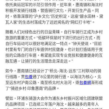
依托奥运冠军的示范引领作用，近年来，惠南镇和海沈村
积极开发骑行线路，营造骑行文化，开发衍生产品。同
时，依靠深厚的“沪乡文化”历史积淀，这座“碧水田林、黛
瓦人家”的生态村落成为了远近闻名的“网红打卡地”。
随着人们对绿色出行的日益青睐，自行车骑行正成为乡村
旅游的重要方式。“低碳环保是时下流行的出行方式，而
自行车运动可以很好地满足这一特点。”钟天使说，“目前
村里有专门的自行车道供村民健身，也计划打造适用于竞
技的公路自行车道，希望能实现专业竞技和健康健身的互
融互通，让骑行的生活理念走深走远。”
如今，惠南镇已经设计了“桥北-海沈-远东”三村联动的骑
行线路，贯
包養
通了8公里的骑行道，以海沈为核心，北
至远东村沪南公路、南至桥北村大治河，逐
包養網
渐形成
了“骑迹乡村·印象惠南”的品牌。
譬如，环浦东骑游大会作为浦东乡村振兴区域化团建联盟
的品牌项目，已连续三年落户海沈，越来越多的青年人