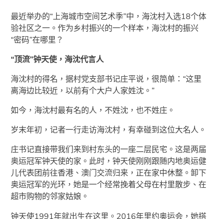
最近举办的“上海城市空间艺术季”中，海沈村入选18个体
验社区之一。作为乡村振兴的一个样本，海沈村的振兴
“密码”在哪里？
“顶流”钟天使，海沈代言人
海沈村的得名，据村党支部书记庄平说，很简单：“这里
离海边比较近，以前有个大户人家姓沈。”
如今，海沈村最有名的人，不姓沈，也不姓庄。
岁末年初，记者一行走访海沈村，有幸碰到这位大名人。
庄书记直接带我们来到村东头的一座二层民宅。这是两届
奥运冠军钟天使的家。此时，钟天使刚刚跟随内地奥运健
儿代表团前往香港、澳门交流归来，正在家中休整。卸下
奥运冠军的光环，她是一个经常挽着父母在村里散步、在
超市购物的邻家姑娘。
钟天使1991年就出生在这里。2016年里约奥运会，她搭