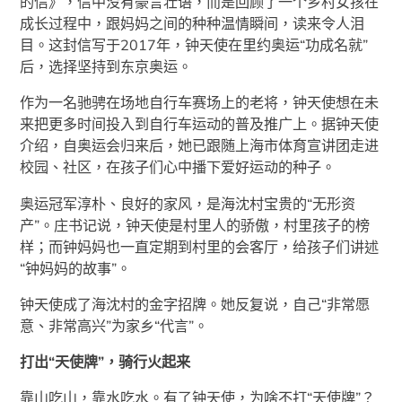
的信》，信中没有豪言壮语，而是回顾了一个乡村女孩在
成长过程中，跟妈妈之间的种种温情瞬间，读来令人泪
目。这封信写于2017年，钟天使在里约奥运“功成名就”
后，选择坚持到东京奥运。
作为一名驰骋在场地自行车赛场上的老将，钟天使想在未
来把更多时间投入到自行车运动的普及推广上。据钟天使
介绍，自奥运会归来后，她已跟随上海市体育宣讲团走进
校园、社区，在孩子们心中播下爱好运动的种子。
奥运冠军淳朴、良好的家风，是海沈村宝贵的“无形资
产”。庄书记说，钟天使是村里人的骄傲，村里孩子的榜
样；而钟妈妈也一直定期到村里的会客厅，给孩子们讲述
“钟妈妈的故事”。
钟天使成了海沈村的金字招牌。她反复说，自己“非常愿
意、非常高兴”为家乡“代言”。
打出“天使牌”，骑行火起来
靠山吃山，靠水吃水。有了钟天使，为啥不打“天使牌”？