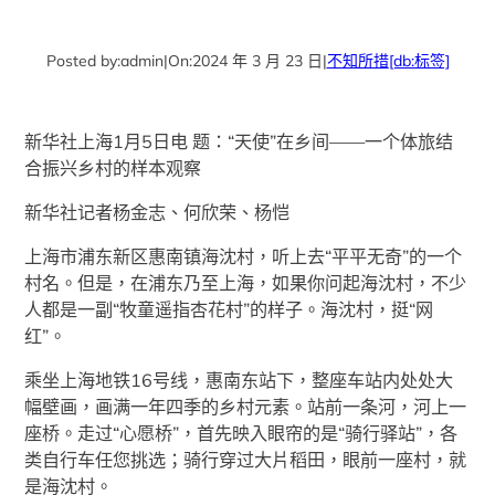
Posted by:
admin
|
On:
2024 年 3 月 23 日
|
不知所措
[db:标签]
新华社上海1月5日电 题：“天使”在乡间——一个体旅结
合振兴乡村的样本观察
新华社记者杨金志、何欣荣、杨恺
上海市浦东新区惠南镇海沈村，听上去“平平无奇”的一个
村名。但是，在浦东乃至上海，如果你问起海沈村，不少
人都是一副“牧童遥指杏花村”的样子。海沈村，挺“网
红”。
乘坐上海地铁16号线，惠南东站下，整座车站内处处大
幅壁画，画满一年四季的乡村元素。站前一条河，河上一
座桥。走过“心愿桥”，首先映入眼帘的是“骑行驿站”，各
类自行车任您挑选；骑行穿过大片稻田，眼前一座村，就
是海沈村。