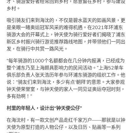
才、骑游爱好者经常回到乡村，愿意留在乡村，参与建设
乡村。
吸引骑友们来到海沈的，不仅是碧水蓝天的如画风景，更
是亲眼一睹奥运冠军风采的难得机遇。在2021年环浦东
骑游大会的开幕式上，钟天使为骑行爱好者们揭晓了浦东
新区乡村振兴骑行游览推荐路线地图，并带领他们一同出
发，在骑行中共赏一路风光。
“每年骑游的1000个名额都会在几分钟内报满，已经成为
整个浦东乃至上海颇具影响力的民间活动。”上海52单车
俱乐部负责人张天浩历年参与环浦东骑游的组织工作。他
说：“骑友们来到海沈，多少有点‘朝拜’的意思。大家参观
钟天使荣誉室，与钟天使的家人一同见证奥运夺冠时刻，
多有劲啊！”
村里的年轻人，设计出“钟天使公仔”
在海沈村，有一款文创产品走红千家万户——那就是以钟
天使为原型打造的人物公仔，以及日历、贴画等一系列