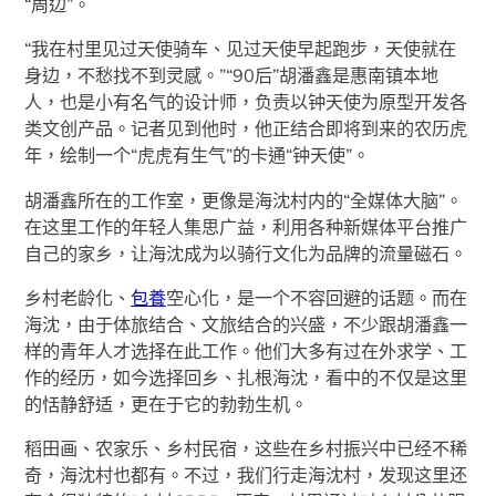
“周边”。
“我在村里见过天使骑车、见过天使早起跑步，天使就在
身边，不愁找不到灵感。”“90后”胡潘鑫是惠南镇本地
人，也是小有名气的设计师，负责以钟天使为原型开发各
类文创产品。记者见到他时，他正结合即将到来的农历虎
年，绘制一个“虎虎有生气”的卡通“钟天使”。
胡潘鑫所在的工作室，更像是海沈村内的“全媒体大脑”。
在这里工作的年轻人集思广益，利用各种新媒体平台推广
自己的家乡，让海沈成为以骑行文化为品牌的流量磁石。
乡村老龄化、
包養
空心化，是一个不容回避的话题。而在
海沈，由于体旅结合、文旅结合的兴盛，不少跟胡潘鑫一
样的青年人才选择在此工作。他们大多有过在外求学、工
作的经历，如今选择回乡、扎根海沈，看中的不仅是这里
的恬静舒适，更在于它的勃勃生机。
稻田画、农家乐、乡村民宿，这些在乡村振兴中已经不稀
奇，海沈村也都有。不过，我们行走海沈村，发现这里还