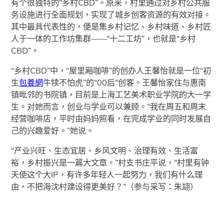
有个很独特的“乡村CBD”。原来，村里通过对乡村公共服
务设施进行全面规划，实现了城乡创客资源的有效对接。
其中最具代表性的，便是集乡村记忆、乡村味道、乡村匠
人于一体的工作坊集群——“十二工坊”，也就是“乡村
CBD”。
“乡村CBD”中，“屋里厢咖啡”的创办人王馨怡就是一位“初
生
包養網
牛犊不怕虎”的“00后”创客。王馨怡家住与惠南
镇毗邻的书院镇，目前是上海工艺美术职业学院的大一学
生。对她而言，创业与学业可以兼顾。“我在周五和周末
经营咖啡店，平时由妈妈照看，在完成学业的同时发展自
己的兴趣爱好。”她说。
“产业兴旺、生态宜居、乡风文明、治理有效、生活富
裕，乡村振兴是一篇大文章。”村支书庄平说，“村里有钟
天使这个大IP，有许多年轻人一起努力，我们有什么理
由，不把海沈村建设得更美好？”（参与采写：朱翃）