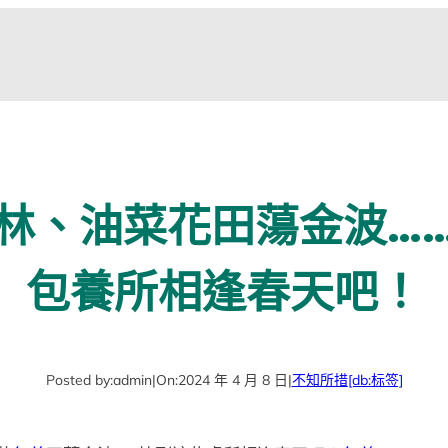
林、油菜花田蕩金波…
包養所相逢春天吧！
Posted by:
admin
|
On:
2024 年 4 月 8 日
|
不知所措
[db:标签]