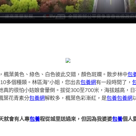
，楓葉黃色、綠色、白色彼此交錯，顏色斑斕。散步林中
包
有10多個種類。林區海“小姐，您出去
包養網
有一段時間了，
她真的很怕小姑娘會暈倒。拔從300至700米，海拔越高，
楓葉花青素分
包養網
解較多，楓葉色彩漸紅，是
包養
包養網
天就會有人專
包養
程從城里送過來，但因為我婆婆
包養
個人