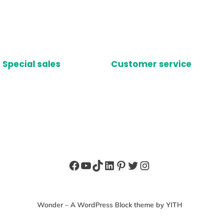
Special sales
Customer service
Facebook
YouTube
TikTok
LinkedIn
Pinterest
X
Instagram
Wonder – A WordPress Block theme by YITH