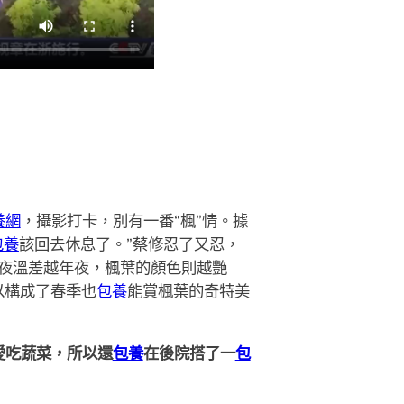
養網
，攝影打卡，別有一番“楓”情。據
包養
該回去休息了。”蔡修忍了又忍，
日夜溫差越年夜，楓葉的顏色則越艷
以構成了春季也
包養
能賞楓葉的奇特美
愛吃蔬菜，所以還
包養
在後院搭了一
包