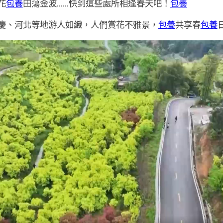
花
包養
田蕩金波……快到這些處所相逢春天吧！
包養
慶、河北等地游人如織，人們賞花不雅景，
包養
共享春
包養