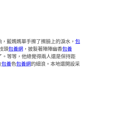
晌，藍媽媽單手擦了擦臉上的淚水，
包
枝頭
包養網
，披髮著陣陣幽香
包養
了。等等，他總覺得兩人還是保持距
金
包養
色
包養網
的細浪。本地還開設采