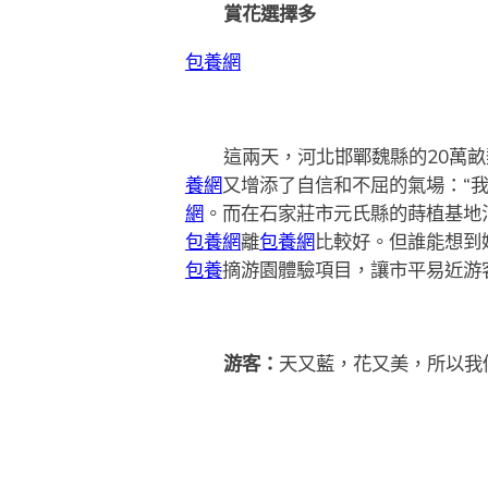
賞花選擇多
包養網
這兩天，河北邯鄲魏縣的20萬
養網
又增添了自信和不屈的氣場：“
網
。而在石家莊市元氏縣的蒔植基地
包養網
離
包養網
比較好。但誰能想到
包養
摘游園體驗項目，讓市平易近游
游客：
天又藍，花又美，所以我