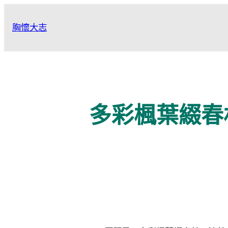
跳
至
胸懷大志
主
要
內
容
多彩楓葉綴春