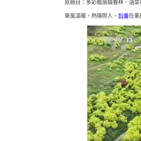
原題目：多彩楓葉綴春林、油菜
東風溫暖，熱陽照人。
包養
在重