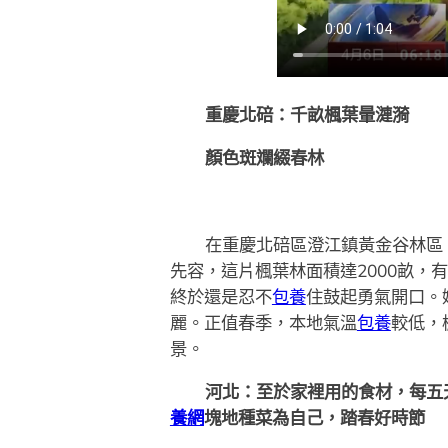
重慶北碚：千畝楓葉暈漣漪
顏色斑斕綴春林
在重慶北碚區澄江鎮黃金谷林區
先容，這片楓葉林面積達2000畝，
終於還是忍不
包養
住鼓起勇氣開口。
麗。正值春季，本地氣溫
包養
較低，
景。
河北：至於家裡用的食材，每五
養網
塊地種菜為自己，踏春好時節