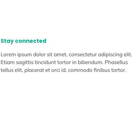
Stay connected
Lorem ipsum dolor sit amet, consectetur adipiscing elit.
Etiam sagittis tincidunt tortor in bibendum. Phasellus
tellus elit, placerat et orci id, commodo finibus tortor.